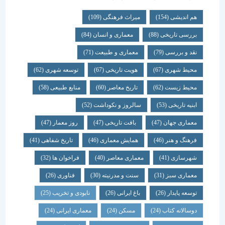
هم اندیشی
(154)
میراث فرهنگی
(109)
بررسی تاریخی
(88)
معماری و انسان
(84)
نقد و بررسی
(79)
معماری و طبیعت
(71)
محیط شهری
(67)
هویت تاریخی
(67)
توسعه شهری
(62)
محیط زیست
(62)
تاریخ معاصر
(60)
منابع طبیعی
(58)
ابنیه تاریخی
(53)
سالروز و نکوداشت
(52)
معماری جهان
(47)
بافت تاریخی
(47)
روز معمار
(47)
فرهنگ و هنر
(46)
همایش معماری
(46)
تاریخ شفاهی
(41)
شهرسازی
(41)
معماری معاصر
(40)
فراخوان ها
(32)
معماری سبز
(31)
سنت و مدرنیته
(30)
فناوری
(26)
توسعه پایدار
(26)
باغ ایرانی
(26)
نابودی و تخریب
(25)
دوسالانه کتاب
(24)
مسکن
(24)
معماری ایرانی
(24)