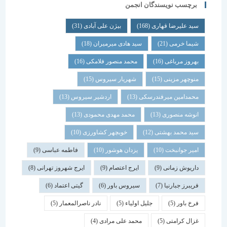
برچسب نویسندگان انجمن
سید علیرضا قهاری
(168)
بیژن علی آبادی
(31)
شیما خرمی
(21)
سید هادی میرمیران
(18)
بهروز مرباغی
(16)
محمد منصور فلامکی
(16)
منوچهر مزینی
(15)
شهریار سیروس
(15)
محمدامین میرفندرسکی
(13)
اردشیر سیروس
(13)
انوشه منصوری
(13)
محمد مهدی محمودی
(13)
سید محمد بهشتی
(12)
خوبچهر کشاورزی
(10)
امیر جوانبخت
(10)
یزدان هوشور
(10)
فاطمه عباسی
(9)
داریوش زمانی
(9)
ایرج اعتصام
(9)
ایرج شهروز تهرانی
(8)
فریبرز جبارنیا
(7)
سیروس باور
(6)
گیتی اعتماد
(6)
فرخ باور
(5)
جلیل اولیاء
(5)
نادر ناصرالمعمار
(5)
غزال کرامتی
(5)
محمد علی مرادی
(4)