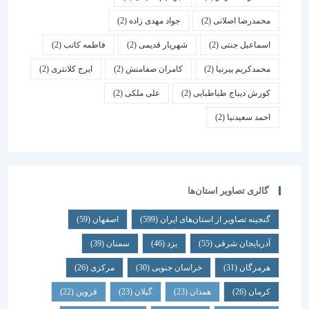
محمدرضا اصلانی
(2)
جواد مهدی زاده
(2)
اسماعیل جنتی
(2)
شهریار قدیمی
(2)
فاطمه کاتب
(2)
محمدکریم پیرنیا
(2)
کامران صفامنش
(2)
ایرج کلانتری
(2)
کورش دیباج طباطبایی
(2)
علی ملکی
(2)
احمد سعیدنیا
(2)
گالری تصاویر استان‌ها
گنجینه تصاویر از استان‌های ایران
(599)
اصفهان
(59)
آذربایجان شرقی
(55)
یزد
(46)
سمنان
(39)
هرمزگان
(31)
خراسان جنوبی
(30)
مرکزی
(26)
کرمان
(26)
همدان
(23)
گیلان
(23)
قزوین
(22)