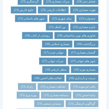
فضای سبز
(24)
میراث معماری
(23)
گردشگری
(23)
هویت معماری
(23)
اطلاعات تاریخی
(23)
خلیج فارس
(23)
جشنواره
(22)
نمای شهری
(22)
شهر های باستانی
(21)
جایزه معماری
(21)
بین الملل
(21)
فناوری های نوین ساختمانی
(19)
رونمایی از کتاب
(18)
بزرگداشت
(18)
معماری اسلامی
(18)
گفتمان معماری
(17)
جهانی شدن
(17)
شهر های جهانی
(17)
میراث جهانی
(17)
معماری موزه
(16)
منظر تاریخی
(16)
مرمت و بازسازی
(16)
فعالیت‌های انجمن
(16)
بافت فرسوده
(15)
حفاظت معماری
(15)
زلزله
(15)
بیانیه انجمن
(15)
مسابقه معماری
(15)
بهره وری
(15)
گوناگونی فرهنگی
(15)
معماری صنعتی
(15)