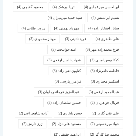
ابوالحسن میرعمادی
(4)
ثریا بیرشک
(4)
محمود گلابچی
(4)
نسیم ایرانمنش
(4)
سید حمید میرمیران
(4)
ساناز افتخار زاده
(4)
مهرداد بهمنی
(4)
پرویز طلایی
(4)
علی طاهری
(4)
فرید نائینی
(3)
مهناز محمودی
(3)
فرخ محمدزاده مهر
(3)
امید جوانبخت
(3)
کیکاووس امینی
(3)
شهاب الدین ارفعی
(3)
فاطمه ظفرنژاد
(3)
کتایون تقی زاده
(3)
اسكندر مختاری
(3)
فرامرز پارسی
(3)
عبدالمجید ارفعی
(3)
عبدالعزیز فرمانفرماییان
(3)
فریال جواهریان
(2)
حسین سلطان زاده
(2)
علی نقی گلریز
(2)
حسن بلخاری
(2)
آزاده شاهچراغی
(2)
جواد میرحسینی
(2)
مسعود علی نژاد
(2)
ژرژ دارش
(2)
محمدرضا کارگر
(2)
ابراهیم حقیقی
(2)