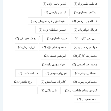
فاطمه ظفرنژاد
(3)
کتایون تقی زاده
(3)
اسكندر مختاری
(3)
فرامرز پارسی
(3)
عبدالمجید ارفعی
(3)
عبدالعزیز فرمانفرماییان
(3)
فریال جواهریان
(2)
حسین سلطان زاده
(2)
علی نقی گلریز
(2)
حسن بلخاری
(2)
آزاده شاهچراغی
(2)
جواد میرحسینی
(2)
مسعود علی نژاد
(2)
ژرژ دارش
(2)
محمدرضا کارگر
(2)
ابراهیم حقیقی
(2)
محمدرضا اصلانی
(2)
جواد مهدی زاده
(2)
اسماعیل جنتی
(2)
شهریار قدیمی
(2)
فاطمه کاتب
(2)
محمدکریم پیرنیا
(2)
کامران صفامنش
(2)
ایرج کلانتری
(2)
کورش دیباج طباطبایی
(2)
علی ملکی
(2)
احمد سعیدنیا
(2)