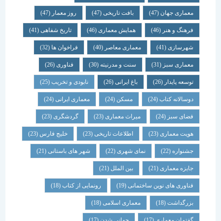
معماری جهان
(47)
بافت تاریخی
(47)
روز معمار
(47)
فرهنگ و هنر
(46)
همایش معماری
(46)
تاریخ شفاهی
(41)
شهرسازی
(41)
معماری معاصر
(40)
فراخوان ها
(32)
معماری سبز
(31)
سنت و مدرنیته
(30)
فناوری
(26)
توسعه پایدار
(26)
باغ ایرانی
(26)
نابودی و تخریب
(25)
دوسالانه کتاب
(24)
مسکن
(24)
معماری ایرانی
(24)
فضای سبز
(24)
میراث معماری
(23)
گردشگری
(23)
هویت معماری
(23)
اطلاعات تاریخی
(23)
خلیج فارس
(23)
جشنواره
(22)
نمای شهری
(22)
شهر های باستانی
(21)
جایزه معماری
(21)
بین الملل
(21)
فناوری های نوین ساختمانی
(19)
رونمایی از کتاب
(18)
بزرگداشت
(18)
معماری اسلامی
(18)
گفتمان معماری
(17)
جهانی شدن
(17)