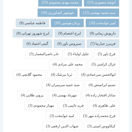
انوشه منصوری
(13)
محمد مهدی محمودی
(13)
سید محمد بهشتی
(12)
خوبچهر کشاورزی
(10)
امیر جوانبخت
(10)
یزدان هوشور
(10)
فاطمه عباسی
(9)
داریوش زمانی
(9)
ایرج اعتصام
(9)
ایرج شهروز تهرانی
(8)
فریبرز جبارنیا
(7)
سیروس باور
(6)
گیتی اعتماد
(6)
فرخ باور
(5)
جلیل اولیاء
(5)
نادر ناصرالمعمار
(5)
غزال کرامتی
(5)
محمد علی مرادی
(4)
ابوالحسن میرعمادی
(4)
ثریا بیرشک
(4)
محمود گلابچی
(4)
نسیم ایرانمنش
(4)
سید حمید میرمیران
(4)
ساناز افتخار زاده
(4)
مهرداد بهمنی
(4)
پرویز طلایی
(4)
علی طاهری
(4)
فرید نائینی
(3)
مهناز محمودی
(3)
فرخ محمدزاده مهر
(3)
امید جوانبخت
(3)
کیکاووس امینی
(3)
شهاب الدین ارفعی
(3)