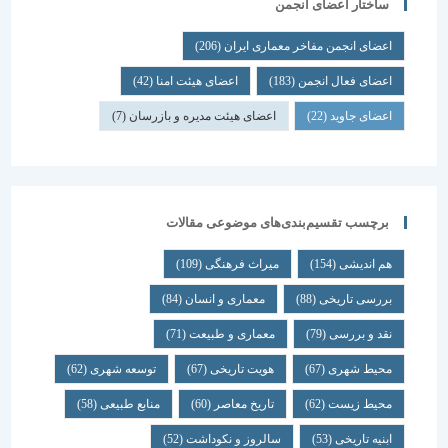
ساختار اعضای انجمن
اعضای انجمن مفاخر معماری ایران
(206)
اعضای فعال انجمن
(183)
اعضای هیئت امنا
(42)
اعضای جاوید
(22)
اعضای هیئت مدیره و بازرسان
(7)
برچسب تقسیم‌بندی‌های موضوعی مقالات
هم اندیشی
(154)
میراث فرهنگی
(109)
بررسی تاریخی
(88)
معماری و انسان
(84)
نقد و بررسی
(79)
معماری و طبیعت
(71)
محیط شهری
(67)
هویت تاریخی
(67)
توسعه شهری
(62)
محیط زیست
(62)
تاریخ معاصر
(60)
منابع طبیعی
(58)
ابنیه تاریخی
(53)
سالروز و نکوداشت
(52)