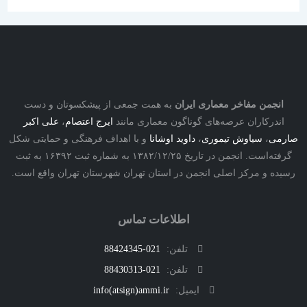
نجمن مفاخر معماری ایران
به همت جمعی از پیشکسوتان و دست
درکاران عرصه‌های گوناگون معماری مانند
ایرج اعتصام
،
علی اکبر
ی
،
سیاوش تیموری
،
داوید اوشانا
و با اهداف فرهنگی و حمایتی شکل
گرفته‌است. انجمن در تاریخ ۱۳۸۲/۱۲/۲۵ به شماره ثبت ۱۶۳۹۲ به ثبت
ه و مرکز اصلی انجمن در استان تهران شهرستان تهران واقع است.
اطلاعات تماس
تلفن:
021-88424345
تلفن:
021-88430313
ایمیل:
info(atsign)ammi.ir