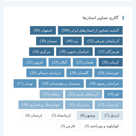
گالری تصاویر استان‌ها
گنجینه تصاویر از استان‌های ایران
(599)
اصفهان
(59)
آذربایجان شرقی
(55)
یزد
(46)
سمنان
(39)
هرمزگان
(31)
خراسان جنوبی
(30)
مرکزی
(26)
کرمان
(26)
همدان
(23)
گیلان
(23)
قزوین
(22)
خوزستان
(20)
گلستان
(20)
خراسان شمالی
(20)
خراسان رضوی
(18)
سیستان و بلوچستان
(18)
تهران
(17)
قم
(16)
آذربایجان غربی
(15)
زنجان
(13)
کردستان
(13)
مازندران
(12)
چهارمحال و بختیاری
(10)
اردبیل
(7)
بوشهر
(6)
کرمانشاه
(5)
لرستان
(4)
کهکیلویه و بویراحمد
(3)
فارس
(3)