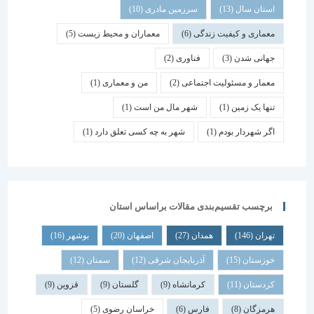
استان سال
(13)
سرزمین مادری
(10)
معماری و کیفیت زندگی
(6)
معماران و محیط زیست
(5)
جهانی شدن
(3)
فناوری
(2)
معمار و مسئولیت اجتماعی
(2)
من و معماری
(1)
تنها یک زمین
(1)
شهر مال من است
(1)
اگر شهردار بودم
(1)
شهر به چه کسی تعلق دارد
(1)
برچسب تقسیم‌بندی مقالات براساس استان
تهران
(146)
همدان
(27)
اصفهان
(20)
بوشهر
(16)
خوزستان
(15)
آذربایجان شرقی
(12)
سمنان
(12)
کردستان
(11)
کرمانشاه
(9)
گلستان
(9)
قزوین
(9)
هرمزگان
(8)
فارس
(6)
خراسان رضوی
(5)