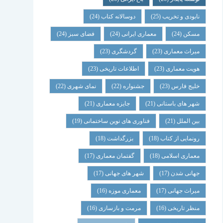
نابودی و تخریب
(25)
دوسالانه کتاب
(24)
مسکن
(24)
معماری ایرانی
(24)
فضای سبز
(24)
میراث معماری
(23)
گردشگری
(23)
هویت معماری
(23)
اطلاعات تاریخی
(23)
خلیج فارس
(23)
جشنواره
(22)
نمای شهری
(22)
شهر های باستانی
(21)
جایزه معماری
(21)
بین الملل
(21)
فناوری های نوین ساختمانی
(19)
رونمایی از کتاب
(18)
بزرگداشت
(18)
معماری اسلامی
(18)
گفتمان معماری
(17)
جهانی شدن
(17)
شهر های جهانی
(17)
میراث جهانی
(17)
معماری موزه
(16)
منظر تاریخی
(16)
مرمت و بازسازی
(16)