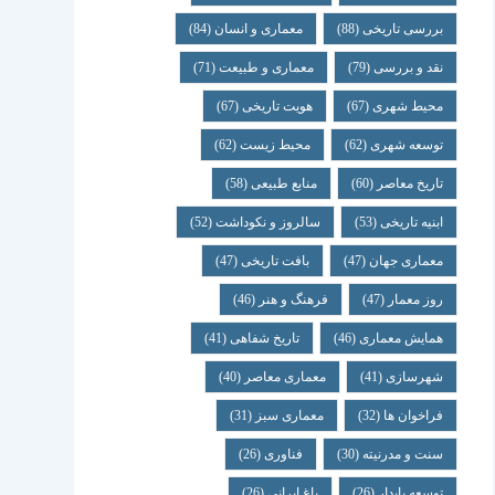
بررسی تاریخی
(88)
معماری و انسان
(84)
نقد و بررسی
(79)
معماری و طبیعت
(71)
محیط شهری
(67)
هویت تاریخی
(67)
توسعه شهری
(62)
محیط زیست
(62)
تاریخ معاصر
(60)
منابع طبیعی
(58)
ابنیه تاریخی
(53)
سالروز و نکوداشت
(52)
معماری جهان
(47)
بافت تاریخی
(47)
روز معمار
(47)
فرهنگ و هنر
(46)
همایش معماری
(46)
تاریخ شفاهی
(41)
شهرسازی
(41)
معماری معاصر
(40)
فراخوان ها
(32)
معماری سبز
(31)
سنت و مدرنیته
(30)
فناوری
(26)
توسعه پایدار
(26)
باغ ایرانی
(26)