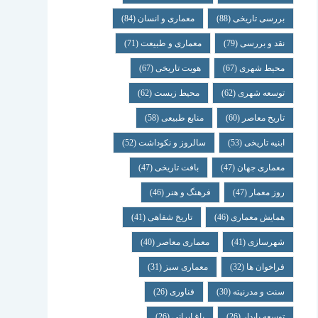
بررسی تاریخی
(88)
معماری و انسان
(84)
نقد و بررسی
(79)
معماری و طبیعت
(71)
محیط شهری
(67)
هویت تاریخی
(67)
توسعه شهری
(62)
محیط زیست
(62)
تاریخ معاصر
(60)
منابع طبیعی
(58)
ابنیه تاریخی
(53)
سالروز و نکوداشت
(52)
معماری جهان
(47)
بافت تاریخی
(47)
روز معمار
(47)
فرهنگ و هنر
(46)
همایش معماری
(46)
تاریخ شفاهی
(41)
شهرسازی
(41)
معماری معاصر
(40)
فراخوان ها
(32)
معماری سبز
(31)
سنت و مدرنیته
(30)
فناوری
(26)
توسعه پایدار
(26)
باغ ایرانی
(26)