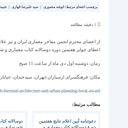
برچسب اعضای مرتبط:
انوشه منصوری
|
سید علیرضا قهاری
|
شیما
زمان
1 دقیقه مطالعه
مطالعه:
از اعضای محترم انجمن مفاخر معماری ایران و نیز ع
اعطای جوایز هفتمین دوره دوسالانه کتاب معماری و 
زمان: دوشنبه اول دی ماه از ساعت 11 صبح
مکان: فرهنگسرای ارسباران (تهران، سیدخندان، خیابان ج
-7th-biennial-architecture-and-urban-planning-book-award
مطالب مرتبط:
دعوتنامه آیین اعلام نتایج هفتمین
دوسالانه کتا
دورۀ دوسالانه کتاب معماری و
شهرسازی – 