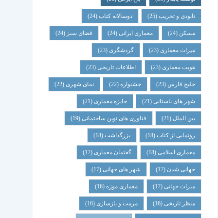
نابودی و تخریب
(25)
دوسالانه کتاب
(24)
مسکن
(24)
معماری ایرانی
(24)
فضای سبز
(24)
میراث معماری
(23)
گردشگری
(23)
هویت معماری
(23)
اطلاعات تاریخی
(23)
خلیج فارس
(23)
جشنواره
(22)
نمای شهری
(22)
شهر های باستانی
(21)
جایزه معماری
(21)
بین الملل
(21)
فناوری های نوین ساختمانی
(19)
رونمایی از کتاب
(18)
بزرگداشت
(18)
معماری اسلامی
(18)
گفتمان معماری
(17)
جهانی شدن
(17)
شهر های جهانی
(17)
میراث جهانی
(17)
معماری موزه
(16)
منظر تاریخی
(16)
مرمت و بازسازی
(16)