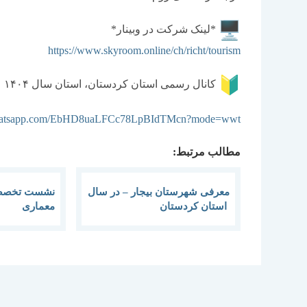
*لینک شرکت در وبینار*
https://www.skyroom.online/ch/richt/tourism
کانال رسمی استان کردستان، استان سال ۱۴۰۴
.whatsapp.com/EbHD8uaLFCc78LpBIdTMcn?mode=wwt
مطالب مرتبط:
معرفی شهرستان بیجار – در سال
نشست تخصصی
ِ استان کردستان
معماری