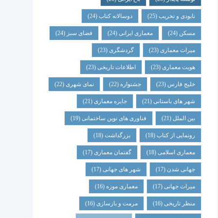
نابودی و تخریب
(25)
دوسالانه کتاب
(24)
مسکن
(24)
معماری ایرانی
(24)
فضای سبز
(24)
میراث معماری
(23)
گردشگری
(23)
هویت معماری
(23)
اطلاعات تاریخی
(23)
خلیج فارس
(23)
جشنواره
(22)
نمای شهری
(22)
شهر های باستانی
(21)
جایزه معماری
(21)
بین الملل
(21)
فناوری های نوین ساختمانی
(19)
رونمایی از کتاب
(18)
بزرگداشت
(18)
معماری اسلامی
(18)
گفتمان معماری
(17)
جهانی شدن
(17)
شهر های جهانی
(17)
میراث جهانی
(17)
معماری موزه
(16)
منظر تاریخی
(16)
مرمت و بازسازی
(16)