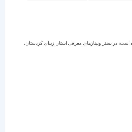
ه است، در بستر وبینارهای معرفی استان زیبای کردستان،