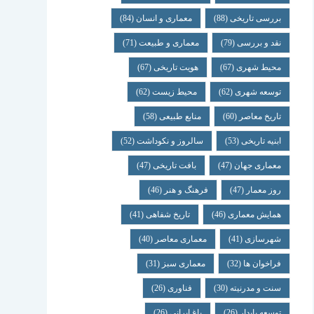
بررسی تاریخی
(88)
معماری و انسان
(84)
نقد و بررسی
(79)
معماری و طبیعت
(71)
محیط شهری
(67)
هویت تاریخی
(67)
توسعه شهری
(62)
محیط زیست
(62)
تاریخ معاصر
(60)
منابع طبیعی
(58)
ابنیه تاریخی
(53)
سالروز و نکوداشت
(52)
معماری جهان
(47)
بافت تاریخی
(47)
روز معمار
(47)
فرهنگ و هنر
(46)
همایش معماری
(46)
تاریخ شفاهی
(41)
شهرسازی
(41)
معماری معاصر
(40)
فراخوان ها
(32)
معماری سبز
(31)
سنت و مدرنیته
(30)
فناوری
(26)
توسعه پایدار
(26)
باغ ایرانی
(26)