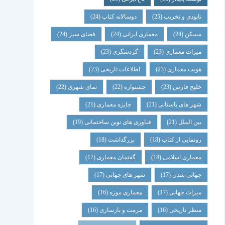
نابودی و تخریب
(25)
دوسالانه کتاب
(24)
مسکن
(24)
معماری ایرانی
(24)
فضای سبز
(24)
میراث معماری
(23)
گردشگری
(23)
هویت معماری
(23)
اطلاعات تاریخی
(23)
خلیج فارس
(23)
جشنواره
(22)
نمای شهری
(22)
شهر های باستانی
(21)
جایزه معماری
(21)
بین الملل
(21)
فناوری های نوین ساختمانی
(19)
رونمایی از کتاب
(18)
بزرگداشت
(18)
معماری اسلامی
(18)
گفتمان معماری
(17)
جهانی شدن
(17)
شهر های جهانی
(17)
میراث جهانی
(17)
معماری موزه
(16)
منظر تاریخی
(16)
مرمت و بازسازی
(16)