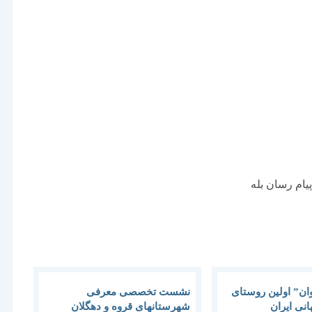
ن” اولین روستای
نشست تخصصی معرفی
نی ایران
شهرستانهای قروه و دهگلان