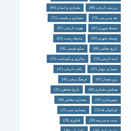
بررسی تاریخی
(88)
معماری و انسان
(84)
نقد و بررسی
(79)
معماری و طبیعت
(71)
محیط شهری
(67)
هویت تاریخی
(67)
توسعه شهری
(62)
محیط زیست
(62)
تاریخ معاصر
(60)
منابع طبیعی
(58)
ابنیه تاریخی
(53)
سالروز و نکوداشت
(52)
معماری جهان
(47)
بافت تاریخی
(47)
روز معمار
(47)
فرهنگ و هنر
(46)
همایش معماری
(46)
تاریخ شفاهی
(41)
شهرسازی
(41)
معماری معاصر
(40)
فراخوان ها
(32)
معماری سبز
(31)
سنت و مدرنیته
(30)
فناوری
(26)
توسعه پایدار
(26)
باغ ایرانی
(26)