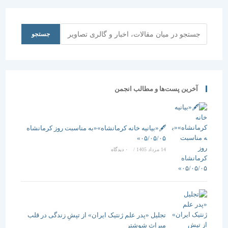
ترویج علم و
فناوری در
زمان
جستجو
جستجو
جنگ‌های
مبتنی بر علم
و فناوری»
آخرین پست‌ها و مطالب انجمن
🖋️«بیانیه خانه کرمانشاه»«به مناسبت روز کرمانشاه
۰۵/۰۵/۰۵»
14 مرداد 1405
/
۰ دیدگاه
تجلیل «پدر علم ژنتیک ایران» از تپشِ زندگی در قلب
میراث شوشتر