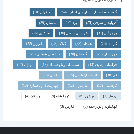
گنجینه تصاویر از استان‌های ایران
(599)
اصفهان
(59)
آذربایجان شرقی
(55)
یزد
(46)
سمنان
(39)
هرمزگان
(31)
خراسان جنوبی
(30)
مرکزی
(26)
کرمان
(26)
همدان
(23)
گیلان
(23)
قزوین
(22)
خوزستان
(20)
گلستان
(20)
خراسان شمالی
(20)
خراسان رضوی
(18)
سیستان و بلوچستان
(18)
تهران
(17)
قم
(16)
آذربایجان غربی
(15)
زنجان
(13)
کردستان
(13)
مازندران
(12)
چهارمحال و بختیاری
(10)
اردبیل
(7)
بوشهر
(6)
کرمانشاه
(5)
لرستان
(4)
کهکیلویه و بویراحمد
(3)
فارس
(3)