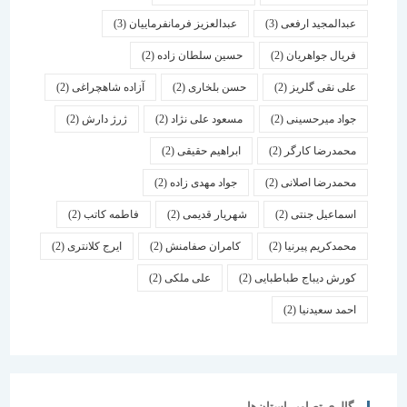
عبدالمجید ارفعی
(3)
عبدالعزیز فرمانفرماییان
(3)
فریال جواهریان
(2)
حسین سلطان زاده
(2)
علی نقی گلریز
(2)
حسن بلخاری
(2)
آزاده شاهچراغی
(2)
جواد میرحسینی
(2)
مسعود علی نژاد
(2)
ژرژ دارش
(2)
محمدرضا کارگر
(2)
ابراهیم حقیقی
(2)
محمدرضا اصلانی
(2)
جواد مهدی زاده
(2)
اسماعیل جنتی
(2)
شهریار قدیمی
(2)
فاطمه کاتب
(2)
محمدکریم پیرنیا
(2)
کامران صفامنش
(2)
ایرج کلانتری
(2)
کورش دیباج طباطبایی
(2)
علی ملکی
(2)
احمد سعیدنیا
(2)
گالری تصاویر استان‌ها