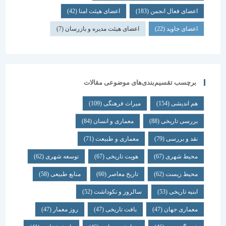
اعضای فعال انجمن
(183)
اعضای هیئت امنا
(42)
اعضای جاوید
(22)
اعضای هیئت مدیره و بازرسان
(7)
برچسب تقسیم‌بندی‌های موضوعی مقالات
هم اندیشی
(154)
میراث فرهنگی
(109)
بررسی تاریخی
(88)
معماری و انسان
(84)
نقد و بررسی
(79)
معماری و طبیعت
(71)
محیط شهری
(67)
هویت تاریخی
(67)
توسعه شهری
(62)
محیط زیست
(62)
تاریخ معاصر
(60)
منابع طبیعی
(58)
ابنیه تاریخی
(53)
سالروز و نکوداشت
(52)
معماری جهان
(47)
بافت تاریخی
(47)
روز معمار
(47)