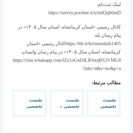
لینک ثبت‌نام:
https://survey.porsline.ir/s/mdQqb6mD
کانال رسمی «استان کرمانشاه، استان سال ۱۴۰۵» در
پیام رسان بله
https://ble.ir/kermanshah1405کانال رسمی «استان
کرمانشاه، استان سال ۱۴۰۵» در پیام رسان واتساپ
https://chat.whatsapp.com/JZz1oGnDILlFmojBS2VMG8
?mlu=4&s=sw&p=a
مطالب مرتبط:
نشست
نشست
نشست
تخصصی
تخصصی «
تخصصی
معرفی
نشست
موزه‌ها،
شهرستانهای
تخصصی
حافظ هویت و
قروه و
چالش‌ها و
انسجام ملی
دهگلان
فرصت‌ها: