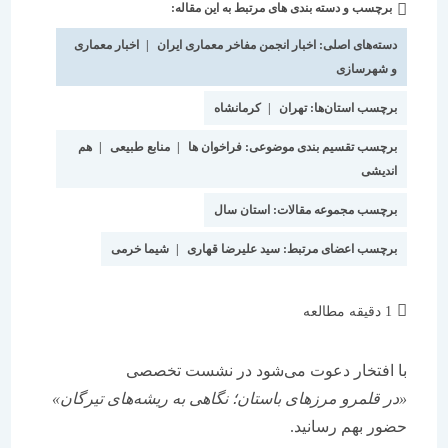
برچسب و دسته بندی های مرتبط به این مقاله:
دسته‌
شده
نوشته:
است:
دسته‌های اصلی:
اخبار انجمن مفاخر معماری ایران
|
اخبار معماری
و شهرسازی
برچسب استان‌ها:
تهران
|
کرمانشاه
برچسب تقسیم بندی موضوعی:
فراخوان ها
|
منابع طبیعی
|
هم
اندیشی
برچسب مجموعه مقالات:
استان سال
برچسب اعضای مرتبط:
سید علیرضا قهاری
|
شیما خرمی
زمان
1 دقیقه مطالعه
مطالعه:
با افتخار دعوت می‌شود در نشست تخصصی
«در قلمرو مرزهای باستان؛ نگاهی به ریشه‌های تیرگان»
حضور بهم رسانید.