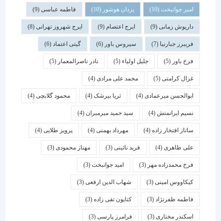
امیر جوانبخت
(10)
یزدان هوشور
(10)
فاطمه عباسی
(9)
داریوش زمانی
(9)
ایرج اعتصام
(9)
ایرج شهروز تهرانی
(8)
فریبرز جبارنیا
(7)
سیروس باور
(6)
گیتی اعتماد
(6)
فرخ باور
(5)
جلیل اولیاء
(5)
نادر ناصرالمعمار
(5)
غزال کرامتی
(5)
محمد علی مرادی
(4)
ابوالحسن میرعمادی
(4)
ثریا بیرشک
(4)
محمود گلابچی
(4)
نسیم ایرانمنش
(4)
سید حمید میرمیران
(4)
ساناز افتخار زاده
(4)
مهرداد بهمنی
(4)
پرویز طلایی
(4)
علی طاهری
(4)
فرید نائینی
(3)
مهناز محمودی
(3)
فرخ محمدزاده مهر
(3)
امید جوانبخت
(3)
کیکاووس امینی
(3)
شهاب الدین ارفعی
(3)
فاطمه ظفرنژاد
(3)
کتایون تقی زاده
(3)
اسكندر مختاری
(3)
فرامرز پارسی
(3)