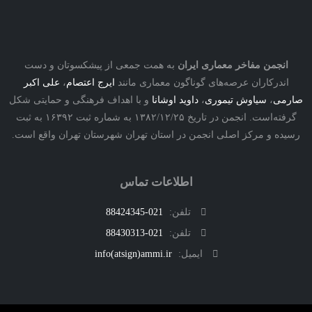
نجمن مفاخر معماری ایران
به همت جمعی از پیشکسوتان و دست
درکاران عرصه‌های گوناگون معماری مانند
ایرج اعتصام
،
علی اکبر
ی
،
سیاوش تیموری
،
داوید اوشانا
و با اهداف فرهنگی و حمایتی شکل
گرفته‌است. انجمن در تاریخ ۱۳۸۲/۱۲/۲۵ به شماره ثبت ۱۶۳۹۲ به ثبت
ه و مرکز اصلی انجمن در استان تهران شهرستان تهران واقع است.
اطلاعات تماس
تلفن:
021-88424345
تلفن:
021-88430313
ایمیل:
info(atsign)ammi.ir