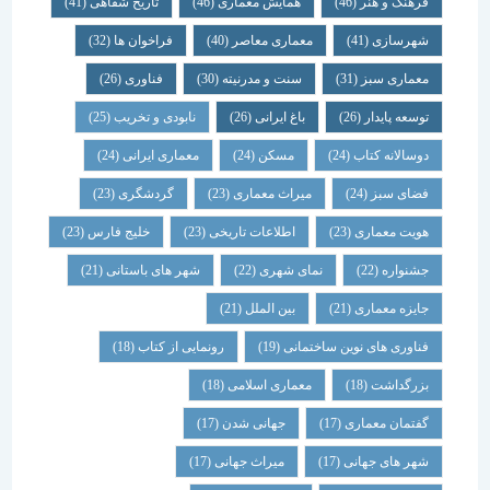
فرهنگ و هنر
(46)
همایش معماری
(46)
تاریخ شفاهی
(41)
شهرسازی
(41)
معماری معاصر
(40)
فراخوان ها
(32)
معماری سبز
(31)
سنت و مدرنیته
(30)
فناوری
(26)
توسعه پایدار
(26)
باغ ایرانی
(26)
نابودی و تخریب
(25)
دوسالانه کتاب
(24)
مسکن
(24)
معماری ایرانی
(24)
فضای سبز
(24)
میراث معماری
(23)
گردشگری
(23)
هویت معماری
(23)
اطلاعات تاریخی
(23)
خلیج فارس
(23)
جشنواره
(22)
نمای شهری
(22)
شهر های باستانی
(21)
جایزه معماری
(21)
بین الملل
(21)
فناوری های نوین ساختمانی
(19)
رونمایی از کتاب
(18)
بزرگداشت
(18)
معماری اسلامی
(18)
گفتمان معماری
(17)
جهانی شدن
(17)
شهر های جهانی
(17)
میراث جهانی
(17)