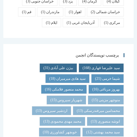
گیلان
(4)
کرمان
(4)
یزد
(3)
خراسان جنوبی
(3)
خراسان شمالی
(2)
اهواز
(1)
مازندران
(1)
قم
(1)
مرکزی
(1)
آذربایجان غربی
(1)
ایلام
(1)
برچسب نویسندگان انجمن
سید علیرضا قهاری
(168)
بیژن علی آبادی
(31)
شیما خرمی
(21)
سید هادی میرمیران
(18)
بهروز مرباغی
(16)
محمد منصور فلامکی
(16)
منوچهر مزینی
(15)
شهریار سیروس
(15)
محمدامین میرفندرسکی
(13)
اردشیر سیروس
(13)
انوشه منصوری
(13)
محمد مهدی محمودی
(13)
سید محمد بهشتی
(12)
خوبچهر کشاورزی
(10)