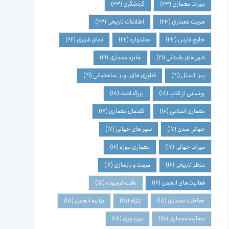
میراث معماری
(23)
گردشگری
(23)
هویت معماری
(23)
اطلاعات تاریخی
(23)
خلیج فارس
(23)
جشنواره
(22)
نمای شهری
(22)
شهر های باستانی
(21)
جایزه معماری
(21)
بین الملل
(21)
فناوری های نوین ساختمانی
(19)
رونمایی از کتاب
(18)
بزرگداشت
(18)
معماری اسلامی
(18)
گفتمان معماری
(17)
جهانی شدن
(17)
شهر های جهانی
(17)
میراث جهانی
(17)
معماری موزه
(16)
منظر تاریخی
(16)
مرمت و بازسازی
(16)
فعالیت‌های انجمن
(16)
بافت فرسوده
(15)
حفاظت معماری
(15)
زلزله
(15)
بیانیه انجمن
(15)
مسابقه معماری
(15)
بهره وری
(15)