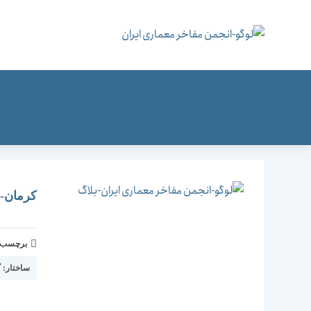
رش
ه
حتوا
کرمان-مو
برچسب و 
ساختار:
گ