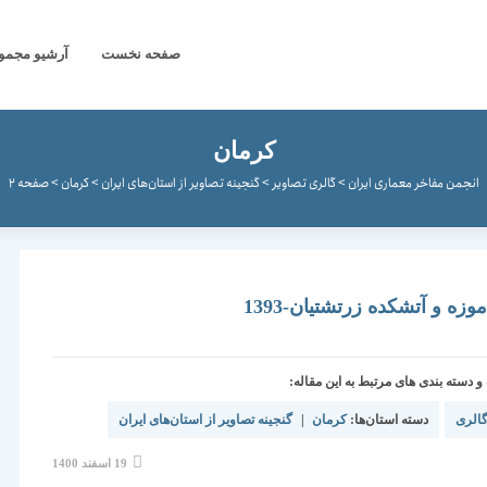
صفحه نخست
آرشیو مجموع
کرمان
انجمن مفاخر معماری ایران
>
گالری تصاویر
>
گنجینه تصاویر از استان‌های ایران
>
کرمان
>
صفحه 2
زه و آتشکده زرتشتیان-1393
دسته بندی های مرتبط به این مقاله:
الری
دسته استان‌ها:
کرمان
|
گنجینه تصاویر از استان‌های ایران
نوشته
19 اسفند 1400
منتشر