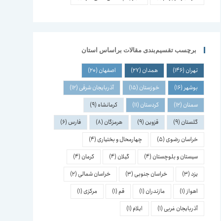
برچسب تقسیم‌بندی مقالات براساس استان
تهران
(146)
همدان
(27)
اصفهان
(20)
بوشهر
(16)
خوزستان
(15)
آذربایجان شرقی
(12)
سمنان
(12)
کردستان
(11)
کرمانشاه
(9)
گلستان
(9)
قزوین
(9)
هرمزگان
(8)
فارس
(6)
خراسان رضوی
(5)
چهارمحال و بختیاری
(4)
سیستان و بلوچستان
(4)
گیلان
(4)
کرمان
(4)
یزد
(3)
خراسان جنوبی
(3)
خراسان شمالی
(2)
اهواز
(1)
مازندران
(1)
قم
(1)
مرکزی
(1)
آذربایجان غربی
(1)
ایلام
(1)