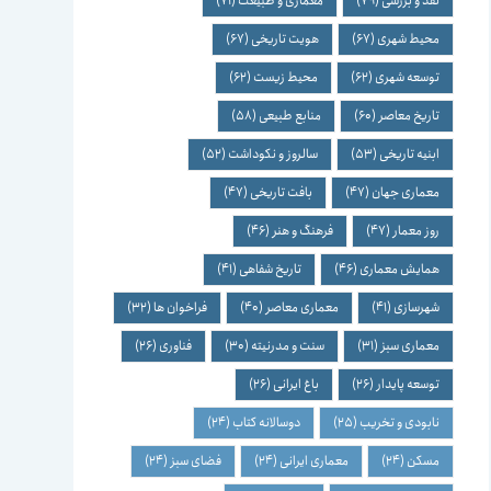
نقد و بررسی
(79)
معماری و طبیعت
(71)
محیط شهری
(67)
هویت تاریخی
(67)
توسعه شهری
(62)
محیط زیست
(62)
تاریخ معاصر
(60)
منابع طبیعی
(58)
ابنیه تاریخی
(53)
سالروز و نکوداشت
(52)
معماری جهان
(47)
بافت تاریخی
(47)
روز معمار
(47)
فرهنگ و هنر
(46)
همایش معماری
(46)
تاریخ شفاهی
(41)
شهرسازی
(41)
معماری معاصر
(40)
فراخوان ها
(32)
معماری سبز
(31)
سنت و مدرنیته
(30)
فناوری
(26)
توسعه پایدار
(26)
باغ ایرانی
(26)
نابودی و تخریب
(25)
دوسالانه کتاب
(24)
مسکن
(24)
معماری ایرانی
(24)
فضای سبز
(24)