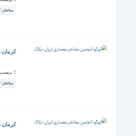
ساختار:
گ
کرمان-بم
برچسب و 
ساختار:
گ
کرمان-ما