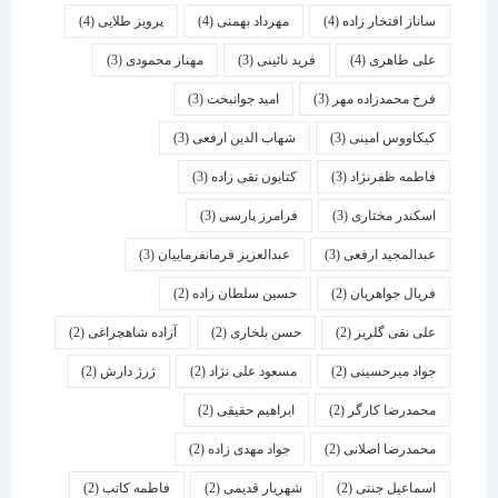
ساناز افتخار زاده
(4)
مهرداد بهمنی
(4)
پرویز طلایی
(4)
علی طاهری
(4)
فرید نائینی
(3)
مهناز محمودی
(3)
فرخ محمدزاده مهر
(3)
امید جوانبخت
(3)
کیکاووس امینی
(3)
شهاب الدین ارفعی
(3)
فاطمه ظفرنژاد
(3)
کتایون تقی زاده
(3)
اسكندر مختاری
(3)
فرامرز پارسی
(3)
عبدالمجید ارفعی
(3)
عبدالعزیز فرمانفرماییان
(3)
فریال جواهریان
(2)
حسین سلطان زاده
(2)
علی نقی گلریز
(2)
حسن بلخاری
(2)
آزاده شاهچراغی
(2)
جواد میرحسینی
(2)
مسعود علی نژاد
(2)
ژرژ دارش
(2)
محمدرضا کارگر
(2)
ابراهیم حقیقی
(2)
محمدرضا اصلانی
(2)
جواد مهدی زاده
(2)
اسماعیل جنتی
(2)
شهریار قدیمی
(2)
فاطمه کاتب
(2)