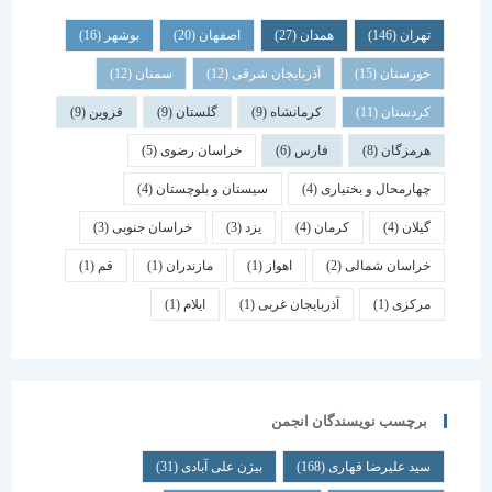
تهران
(146)
همدان
(27)
اصفهان
(20)
بوشهر
(16)
خوزستان
(15)
آذربایجان شرقی
(12)
سمنان
(12)
کردستان
(11)
کرمانشاه
(9)
گلستان
(9)
قزوین
(9)
هرمزگان
(8)
فارس
(6)
خراسان رضوی
(5)
چهارمحال و بختیاری
(4)
سیستان و بلوچستان
(4)
گیلان
(4)
کرمان
(4)
یزد
(3)
خراسان جنوبی
(3)
خراسان شمالی
(2)
اهواز
(1)
مازندران
(1)
قم
(1)
مرکزی
(1)
آذربایجان غربی
(1)
ایلام
(1)
برچسب نویسندگان انجمن
سید علیرضا قهاری
(168)
بیژن علی آبادی
(31)