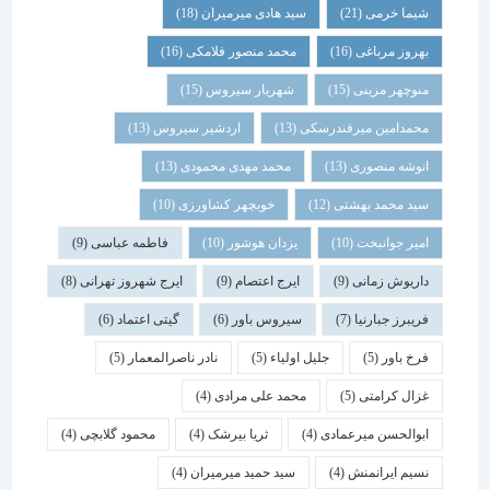
شیما خرمی
(21)
سید هادی میرمیران
(18)
بهروز مرباغی
(16)
محمد منصور فلامکی
(16)
منوچهر مزینی
(15)
شهریار سیروس
(15)
محمدامین میرفندرسکی
(13)
اردشیر سیروس
(13)
انوشه منصوری
(13)
محمد مهدی محمودی
(13)
سید محمد بهشتی
(12)
خوبچهر کشاورزی
(10)
امیر جوانبخت
(10)
یزدان هوشور
(10)
فاطمه عباسی
(9)
داریوش زمانی
(9)
ایرج اعتصام
(9)
ایرج شهروز تهرانی
(8)
فریبرز جبارنیا
(7)
سیروس باور
(6)
گیتی اعتماد
(6)
فرخ باور
(5)
جلیل اولیاء
(5)
نادر ناصرالمعمار
(5)
غزال کرامتی
(5)
محمد علی مرادی
(4)
ابوالحسن میرعمادی
(4)
ثریا بیرشک
(4)
محمود گلابچی
(4)
نسیم ایرانمنش
(4)
سید حمید میرمیران
(4)