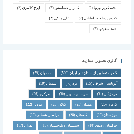
محمدکریم پیرنیا
(2)
کامران صفامنش
(2)
ایرج کلانتری
(2)
کورش دیباج طباطبایی
(2)
علی ملکی
(2)
احمد سعیدنیا
(2)
گالری تصاویر استان‌ها
گنجینه تصاویر از استان‌های ایران
(599)
اصفهان
(59)
آذربایجان شرقی
(55)
یزد
(46)
سمنان
(39)
هرمزگان
(31)
خراسان جنوبی
(30)
مرکزی
(26)
کرمان
(26)
همدان
(23)
گیلان
(23)
قزوین
(22)
خوزستان
(20)
گلستان
(20)
خراسان شمالی
(20)
خراسان رضوی
(18)
سیستان و بلوچستان
(18)
تهران
(17)