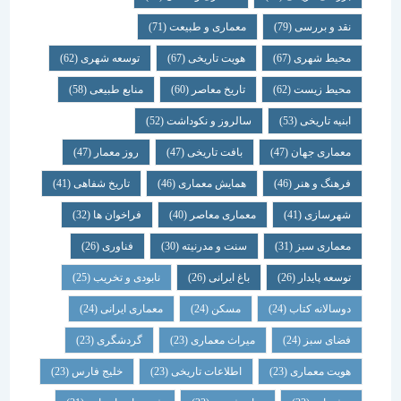
نقد و بررسی
(79)
معماری و طبیعت
(71)
محیط شهری
(67)
هویت تاریخی
(67)
توسعه شهری
(62)
محیط زیست
(62)
تاریخ معاصر
(60)
منابع طبیعی
(58)
ابنیه تاریخی
(53)
سالروز و نکوداشت
(52)
معماری جهان
(47)
بافت تاریخی
(47)
روز معمار
(47)
فرهنگ و هنر
(46)
همایش معماری
(46)
تاریخ شفاهی
(41)
شهرسازی
(41)
معماری معاصر
(40)
فراخوان ها
(32)
معماری سبز
(31)
سنت و مدرنیته
(30)
فناوری
(26)
توسعه پایدار
(26)
باغ ایرانی
(26)
نابودی و تخریب
(25)
دوسالانه کتاب
(24)
مسکن
(24)
معماری ایرانی
(24)
فضای سبز
(24)
میراث معماری
(23)
گردشگری
(23)
هویت معماری
(23)
اطلاعات تاریخی
(23)
خلیج فارس
(23)