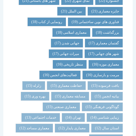
جشنواره
(22)
نمای شهری
(22)
شهر های باستانی
(21)
جایزه معماری
(21)
بین الملل
(21)
فناوری های نوین ساختمانی
(19)
رونمایی از کتاب
(18)
بزرگداشت
(18)
معماری اسلامی
(18)
گفتمان معماری
(17)
جهانی شدن
(17)
شهر های جهانی
(17)
میراث جهانی
(17)
معماری موزه
(16)
منظر تاریخی
(16)
مرمت و بازسازی
(16)
فعالیت‌های انجمن
(16)
بافت فرسوده
(15)
حفاظت معماری
(15)
زلزله
(15)
بیانیه انجمن
(15)
مسابقه معماری
(15)
بهره وری
(15)
گوناگونی فرهنگی
(15)
معماری صنعتی
(15)
زیبایی شناسی
(14)
تهران
(14)
خدمات اجتماعی
(13)
استان سال
(12)
معماری پایدار
(12)
معماری مساجد
(12)