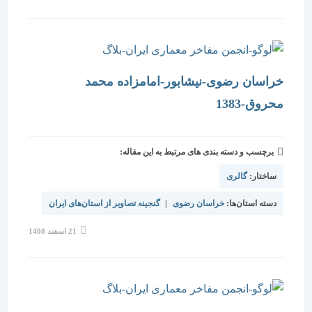
شده
است:
خراسان رضوی-نیشابور-امامزاده محمد
محروق-1383
برچسب و دسته بندی های مرتبط به این مقاله:
ساختار:
گالری
دسته استان‌ها:
خراسان رضوی
|
گنجینه تصاویر از استان‌های ایران
نوشته
21 اسفند 1400
منتشر
شده
است: