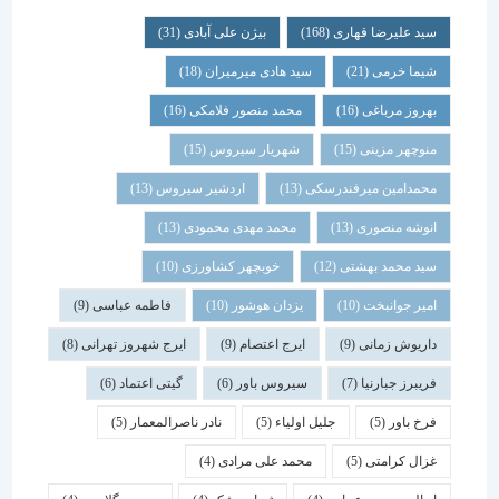
سید علیرضا قهاری
(168)
بیژن علی آبادی
(31)
شیما خرمی
(21)
سید هادی میرمیران
(18)
بهروز مرباغی
(16)
محمد منصور فلامکی
(16)
منوچهر مزینی
(15)
شهریار سیروس
(15)
محمدامین میرفندرسکی
(13)
اردشیر سیروس
(13)
انوشه منصوری
(13)
محمد مهدی محمودی
(13)
سید محمد بهشتی
(12)
خوبچهر کشاورزی
(10)
امیر جوانبخت
(10)
یزدان هوشور
(10)
فاطمه عباسی
(9)
داریوش زمانی
(9)
ایرج اعتصام
(9)
ایرج شهروز تهرانی
(8)
فریبرز جبارنیا
(7)
سیروس باور
(6)
گیتی اعتماد
(6)
فرخ باور
(5)
جلیل اولیاء
(5)
نادر ناصرالمعمار
(5)
غزال کرامتی
(5)
محمد علی مرادی
(4)