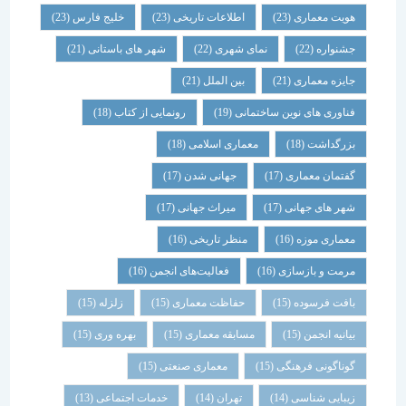
هویت معماری
(23)
اطلاعات تاریخی
(23)
خلیج فارس
(23)
جشنواره
(22)
نمای شهری
(22)
شهر های باستانی
(21)
جایزه معماری
(21)
بین الملل
(21)
فناوری های نوین ساختمانی
(19)
رونمایی از کتاب
(18)
بزرگداشت
(18)
معماری اسلامی
(18)
گفتمان معماری
(17)
جهانی شدن
(17)
شهر های جهانی
(17)
میراث جهانی
(17)
معماری موزه
(16)
منظر تاریخی
(16)
مرمت و بازسازی
(16)
فعالیت‌های انجمن
(16)
بافت فرسوده
(15)
حفاظت معماری
(15)
زلزله
(15)
بیانیه انجمن
(15)
مسابقه معماری
(15)
بهره وری
(15)
گوناگونی فرهنگی
(15)
معماری صنعتی
(15)
زیبایی شناسی
(14)
تهران
(14)
خدمات اجتماعی
(13)