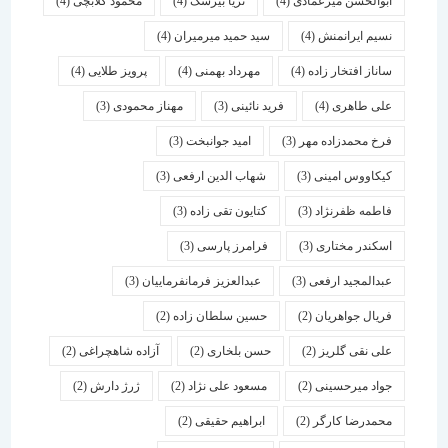
ابوالحسن میرعمادی
(4)
ثریا بیرشک
(4)
محمود گلابچی
(4)
نسیم ایرانمنش
(4)
سید حمید میرمیران
(4)
ساناز افتخار زاده
(4)
مهرداد بهمنی
(4)
پرویز طلایی
(4)
علی طاهری
(4)
فرید نائینی
(3)
مهناز محمودی
(3)
فرخ محمدزاده مهر
(3)
امید جوانبخت
(3)
کیکاووس امینی
(3)
شهاب الدین ارفعی
(3)
فاطمه ظفرنژاد
(3)
کتایون تقی زاده
(3)
اسكندر مختاری
(3)
فرامرز پارسی
(3)
عبدالمجید ارفعی
(3)
عبدالعزیز فرمانفرماییان
(3)
فریال جواهریان
(2)
حسین سلطان زاده
(2)
علی نقی گلریز
(2)
حسن بلخاری
(2)
آزاده شاهچراغی
(2)
جواد میرحسینی
(2)
مسعود علی نژاد
(2)
ژرژ دارش
(2)
محمدرضا کارگر
(2)
ابراهیم حقیقی
(2)