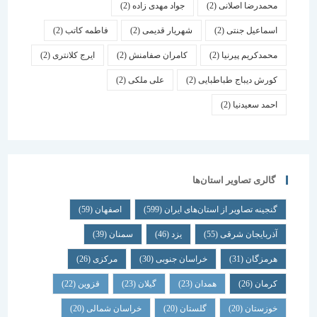
محمدرضا اصلانی
(2)
جواد مهدی زاده
(2)
اسماعیل جنتی
(2)
شهریار قدیمی
(2)
فاطمه کاتب
(2)
محمدکریم پیرنیا
(2)
کامران صفامنش
(2)
ایرج کلانتری
(2)
کورش دیباج طباطبایی
(2)
علی ملکی
(2)
احمد سعیدنیا
(2)
گالری تصاویر استان‌ها
گنجینه تصاویر از استان‌های ایران
(599)
اصفهان
(59)
آذربایجان شرقی
(55)
یزد
(46)
سمنان
(39)
هرمزگان
(31)
خراسان جنوبی
(30)
مرکزی
(26)
کرمان
(26)
همدان
(23)
گیلان
(23)
قزوین
(22)
خوزستان
(20)
گلستان
(20)
خراسان شمالی
(20)