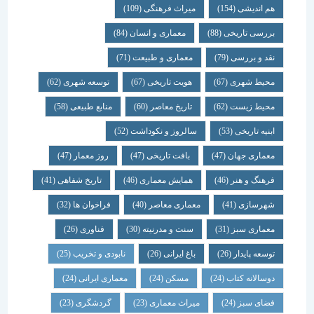
هم اندیشی
(154)
میراث فرهنگی
(109)
بررسی تاریخی
(88)
معماری و انسان
(84)
نقد و بررسی
(79)
معماری و طبیعت
(71)
محیط شهری
(67)
هویت تاریخی
(67)
توسعه شهری
(62)
محیط زیست
(62)
تاریخ معاصر
(60)
منابع طبیعی
(58)
ابنیه تاریخی
(53)
سالروز و نکوداشت
(52)
معماری جهان
(47)
بافت تاریخی
(47)
روز معمار
(47)
فرهنگ و هنر
(46)
همایش معماری
(46)
تاریخ شفاهی
(41)
شهرسازی
(41)
معماری معاصر
(40)
فراخوان ها
(32)
معماری سبز
(31)
سنت و مدرنیته
(30)
فناوری
(26)
توسعه پایدار
(26)
باغ ایرانی
(26)
نابودی و تخریب
(25)
دوسالانه کتاب
(24)
مسکن
(24)
معماری ایرانی
(24)
فضای سبز
(24)
میراث معماری
(23)
گردشگری
(23)