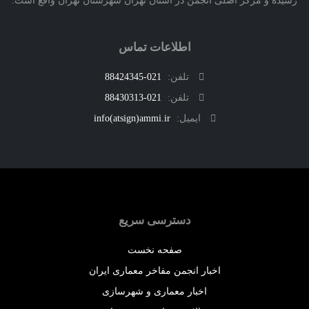
اطلاعات تماس
تلفن:
021-88424345
تلفن:
021-88430313
ایمیل:
info(atsign)ammi.ir
دسترسی سریع
صفحه نخست
اخبار انجمن مفاخر معماری ایران
اخبار معماری و شهرسازی