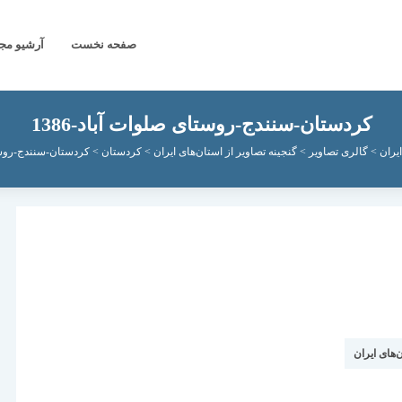
صفحه نخست
آرشیو مج
کردستان-سنندج-روستای صلوات آباد-1386
یران
>
گالری تصاویر
>
گنجینه تصاویر از استان‌های ایران
>
کردستان
>
کردستان-سنندج-روستای
‌های ایران