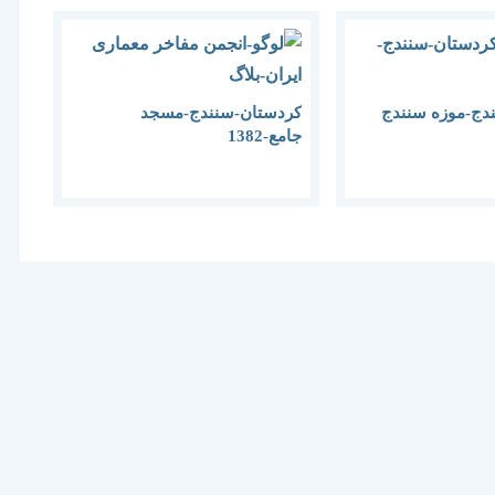
دج-موزه سنندج
کردستان-سنندج-مسجد
جامع-1382