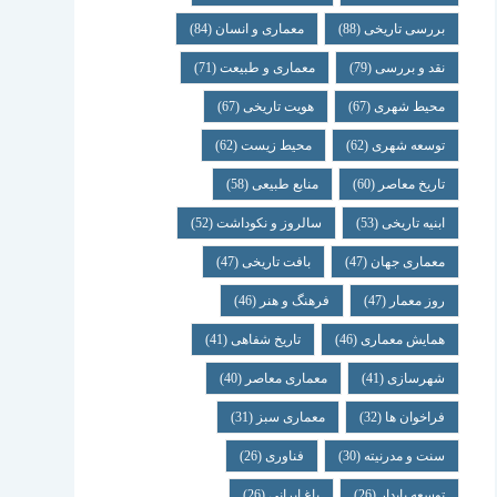
بررسی تاریخی
(88)
معماری و انسان
(84)
نقد و بررسی
(79)
معماری و طبیعت
(71)
محیط شهری
(67)
هویت تاریخی
(67)
توسعه شهری
(62)
محیط زیست
(62)
تاریخ معاصر
(60)
منابع طبیعی
(58)
ابنیه تاریخی
(53)
سالروز و نکوداشت
(52)
معماری جهان
(47)
بافت تاریخی
(47)
روز معمار
(47)
فرهنگ و هنر
(46)
همایش معماری
(46)
تاریخ شفاهی
(41)
شهرسازی
(41)
معماری معاصر
(40)
فراخوان ها
(32)
معماری سبز
(31)
سنت و مدرنیته
(30)
فناوری
(26)
توسعه پایدار
(26)
باغ ایرانی
(26)