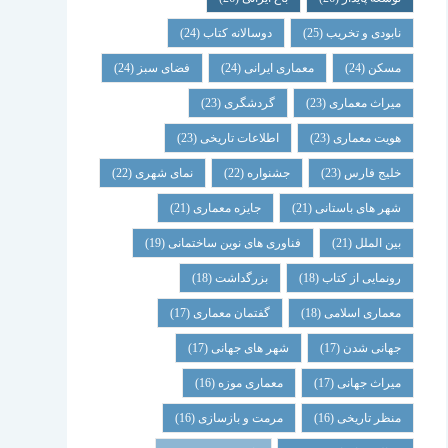
نابودی و تخریب
(25)
دوسالانه کتاب
(24)
مسکن
(24)
معماری ایرانی
(24)
فضای سبز
(24)
میراث معماری
(23)
گردشگری
(23)
هویت معماری
(23)
اطلاعات تاریخی
(23)
خلیج فارس
(23)
جشنواره
(22)
نمای شهری
(22)
شهر های باستانی
(21)
جایزه معماری
(21)
بین الملل
(21)
فناوری های نوین ساختمانی
(19)
رونمایی از کتاب
(18)
بزرگداشت
(18)
معماری اسلامی
(18)
گفتمان معماری
(17)
جهانی شدن
(17)
شهر های جهانی
(17)
میراث جهانی
(17)
معماری موزه
(16)
منظر تاریخی
(16)
مرمت و بازسازی
(16)