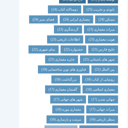
نابودی و تخریب
(25)
دوسالانه کتاب
(24)
مسکن
(24)
معماری ایرانی
(24)
فضای سبز
(24)
میراث معماری
(23)
گردشگری
(23)
هویت معماری
(23)
اطلاعات تاریخی
(23)
خلیج فارس
(23)
جشنواره
(22)
نمای شهری
(22)
شهر های باستانی
(21)
جایزه معماری
(21)
بین الملل
(21)
فناوری های نوین ساختمانی
(19)
رونمایی از کتاب
(18)
بزرگداشت
(18)
معماری اسلامی
(18)
گفتمان معماری
(17)
جهانی شدن
(17)
شهر های جهانی
(17)
میراث جهانی
(17)
معماری موزه
(16)
منظر تاریخی
(16)
مرمت و بازسازی
(16)