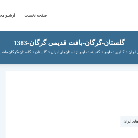
صفحه نخست
آرشیو مج
گلستان-گرگان-بافت قدیمی گرگان-1383
ایران
>
گالری تصاویر
>
گنجینه تصاویر از استان‌های ایران
>
گلستان
>
گلستان-گرگان-بافت قد
های ایران