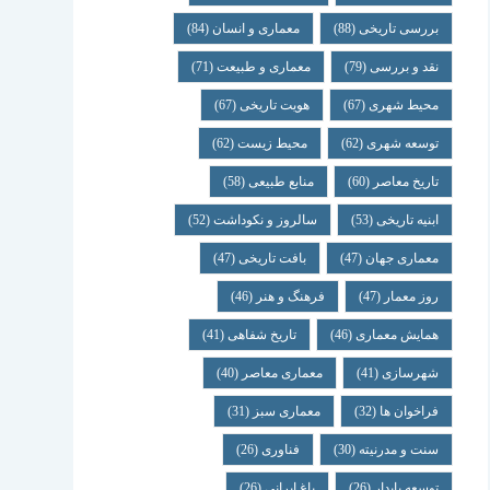
بررسی تاریخی
(88)
معماری و انسان
(84)
نقد و بررسی
(79)
معماری و طبیعت
(71)
محیط شهری
(67)
هویت تاریخی
(67)
توسعه شهری
(62)
محیط زیست
(62)
تاریخ معاصر
(60)
منابع طبیعی
(58)
ابنیه تاریخی
(53)
سالروز و نکوداشت
(52)
معماری جهان
(47)
بافت تاریخی
(47)
روز معمار
(47)
فرهنگ و هنر
(46)
همایش معماری
(46)
تاریخ شفاهی
(41)
شهرسازی
(41)
معماری معاصر
(40)
فراخوان ها
(32)
معماری سبز
(31)
سنت و مدرنیته
(30)
فناوری
(26)
توسعه پایدار
(26)
باغ ایرانی
(26)