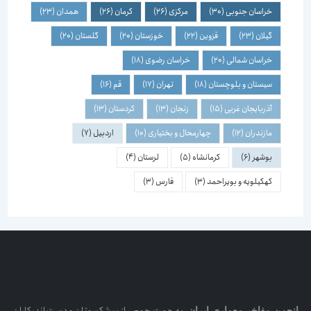
خراسان جنوبی
(30)
مرکزی
(26)
کرمان
(26)
همدان
(23)
گیلان
(23)
قزوین
(22)
خوزستان
(20)
گلستان
(20)
خراسان شمالی
(20)
خراسان رضوی
(18)
سیستان و بلوچستان
(18)
تهران
(17)
قم
(16)
آذربایجان غربی
(15)
زنجان
(13)
کردستان
(13)
مازندران
(12)
چهارمحال و بختیاری
(10)
اردبیل
(7)
بوشهر
(6)
کرمانشاه
(5)
لرستان
(4)
کهکیلویه و بویراحمد
(3)
فارس
(3)
ن مفاخر معماری ایران