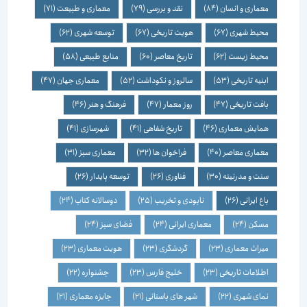
معماری و انسان
(84)
نقد و بررسی
(79)
معماری و طبیعت
(71)
محیط شهری
(67)
هویت تاریخی
(67)
توسعه شهری
(62)
محیط زیست
(62)
تاریخ معاصر
(60)
منابع طبیعی
(58)
ابنیه تاریخی
(53)
سالروز و نکوداشت
(52)
معماری جهان
(47)
بافت تاریخی
(47)
روز معمار
(47)
فرهنگ و هنر
(46)
همایش معماری
(46)
تاریخ شفاهی
(41)
شهرسازی
(41)
معماری معاصر
(40)
فراخوان ها
(32)
معماری سبز
(31)
سنت و مدرنیته
(30)
فناوری
(26)
توسعه پایدار
(26)
باغ ایرانی
(26)
نابودی و تخریب
(25)
دوسالانه کتاب
(24)
مسکن
(24)
معماری ایرانی
(24)
فضای سبز
(24)
میراث معماری
(23)
گردشگری
(23)
هویت معماری
(23)
اطلاعات تاریخی
(23)
خلیج فارس
(23)
جشنواره
(22)
نمای شهری
(22)
شهر های باستانی
(21)
جایزه معماری
(21)