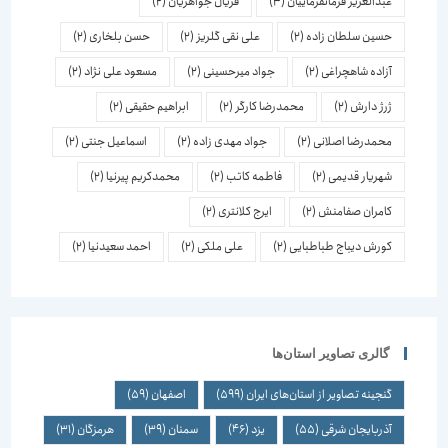
عبدالعزیز فرمانفرماییان
(3)
فریال جواهریان
(2)
حسین سلطان زاده
(2)
علی نقی گلریز
(2)
حسن بلخاری
(2)
آزاده شاهچراغی
(2)
جواد میرحسینی
(2)
مسعود علی نژاد
(2)
ژرژ دارش
(2)
محمدرضا کارگر
(2)
ابراهیم حقیقی
(2)
محمدرضا اصلانی
(2)
جواد مهدی زاده
(2)
اسماعیل جنتی
(2)
شهریار قدیمی
(2)
فاطمه کاتب
(2)
محمدکریم پیرنیا
(2)
کامران صفامنش
(2)
ایرج کلانتری
(2)
کورش دیباج طباطبایی
(2)
علی ملکی
(2)
احمد سعیدنیا
(2)
گالری تصاویر استان‌ها
گنجینه تصاویر از استان‌های ایران
(599)
اصفهان
(59)
آذربایجان شرقی
(55)
یزد
(46)
سمنان
(39)
هرمزگان
(31)