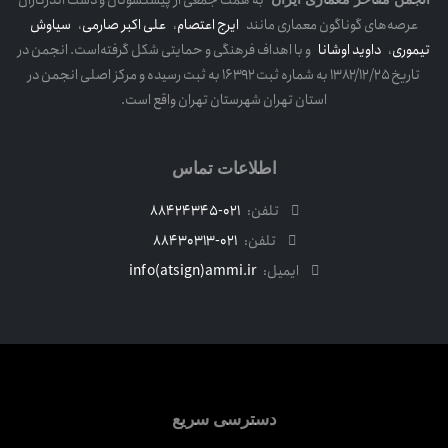
به همت جمعی از پیشکسوتان و دست اندرکاران
صه‌های گوناگون معماری مانند
ایرج اعتصام
،
علی اکبر صارمی
،
سیاوش
ری
،
داوید اوشانا
و با اهداف فرهنگی و حمایتی شکل گرفته‌است. انجمن در
تاریخ ۱۳۸۲/۱۲/۲۵ به شماره ثبت ۱۶۳۹۲ به ثبت رسیده و مرکز اصلی انجمن در
استان تهران شهرستان تهران واقع است.
اطلاعات تماس
تلفن:
021-88424345
تلفن:
021-88430313
ایمیل:
info(atsign)ammi.ir
دسترسی سریع