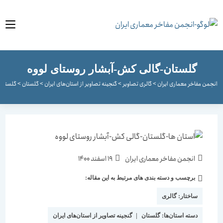
گلستان-گالی کش-آبشار روستای لووه
مفاخر معماری ایران
>
گالری تصاویر
>
گنجینه تصاویر از استان‌های ایران
>
گلستان
>
گلستان-گالی کش-
نویسندهٔ
نوشته
انجمن مفاخر معماری ایران
19 اسفند 1400
نوشته:
منتشر
دسته‌
شده
برچسب و دسته بندی های مرتبط به این مقاله:
نوشته:
است:
ساختار:
گالری
دسته استان‌ها:
گلستان
|
گنجینه تصاویر از استان‌های ایران