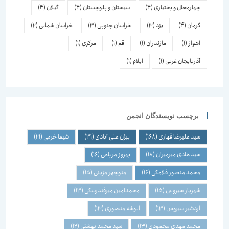
چهارمحال و بختیاری
(4)
سیستان و بلوچستان
(4)
گیلان
(4)
کرمان
(4)
یزد
(3)
خراسان جنوبی
(3)
خراسان شمالی
(2)
اهواز
(1)
مازندران
(1)
قم
(1)
مرکزی
(1)
آذربایجان غربی
(1)
ایلام
(1)
برچسب نویسندگان انجمن
سید علیرضا قهاری
(168)
بیژن علی آبادی
(31)
شیما خرمی
(21)
سید هادی میرمیران
(18)
بهروز مرباغی
(16)
محمد منصور فلامکی
(16)
منوچهر مزینی
(15)
شهریار سیروس
(15)
محمدامین میرفندرسکی
(13)
اردشیر سیروس
(13)
انوشه منصوری
(13)
محمد مهدی محمودی
(13)
سید محمد بهشتی
(12)