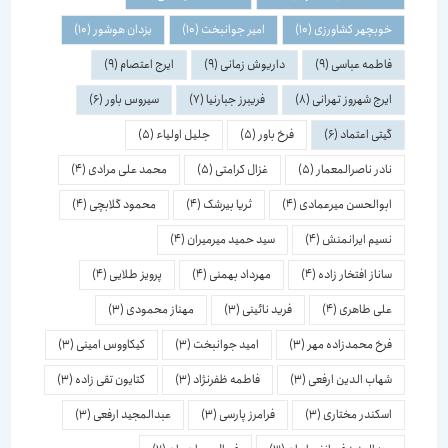
خوبچهر کشاورزی
(10)
امیر جوانبخت
(10)
یزدان هوشور
(10)
فاطمه عباسی
(9)
داریوش زمانی
(9)
ایرج اعتصام
(9)
ایرج شهروز تهرانی
(8)
فریبرز جبارنیا
(7)
سیروس باور
(6)
گیتی اعتماد
(6)
فرخ باور
(5)
جلیل اولیاء
(5)
نادر ناصرالمعمار
(5)
غزال کرامتی
(5)
محمد علی مرادی
(4)
ابوالحسن میرعمادی
(4)
ثریا بیرشک
(4)
محمود گلابچی
(4)
نسیم ایرانمنش
(4)
سید حمید میرمیران
(4)
ساناز افتخار زاده
(4)
مهرداد بهمنی
(4)
پرویز طلایی
(4)
علی طاهری
(4)
فرید نائینی
(3)
مهناز محمودی
(3)
فرخ محمدزاده مهر
(3)
امید جوانبخت
(3)
کیکاووس امینی
(3)
شهاب الدین ارفعی
(3)
فاطمه ظفرنژاد
(3)
کتایون تقی زاده
(3)
اسكندر مختاری
(3)
فرامرز پارسی
(3)
عبدالمجید ارفعی
(3)