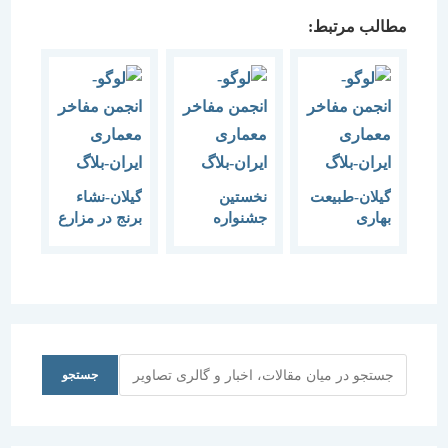
مطالب مرتبط:
گیلان-طبیعت
نخستین
گیلان-نشاء
بهاری
جشنواره
برنج در مزارع
روستای
معماران
گیلان
سوباتان در
جوان
غرب تالش
جستجو
جستجو