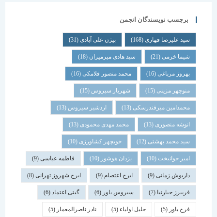
برچسب نویسندگان انجمن
سید علیرضا قهاری
(168)
بیژن علی آبادی
(31)
شیما خرمی
(21)
سید هادی میرمیران
(18)
بهروز مرباغی
(16)
محمد منصور فلامکی
(16)
منوچهر مزینی
(15)
شهریار سیروس
(15)
محمدامین میرفندرسکی
(13)
اردشیر سیروس
(13)
انوشه منصوری
(13)
محمد مهدی محمودی
(13)
سید محمد بهشتی
(12)
خوبچهر کشاورزی
(10)
امیر جوانبخت
(10)
یزدان هوشور
(10)
فاطمه عباسی
(9)
داریوش زمانی
(9)
ایرج اعتصام
(9)
ایرج شهروز تهرانی
(8)
فریبرز جبارنیا
(7)
سیروس باور
(6)
گیتی اعتماد
(6)
فرخ باور
(5)
جلیل اولیاء
(5)
نادر ناصرالمعمار
(5)