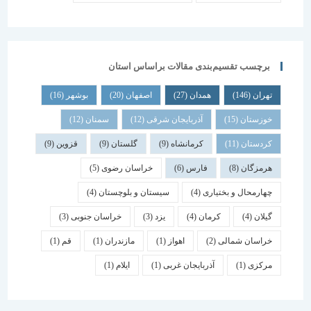
برچسب تقسیم‌بندی مقالات براساس استان
تهران
(146)
همدان
(27)
اصفهان
(20)
بوشهر
(16)
خوزستان
(15)
آذربایجان شرقی
(12)
سمنان
(12)
کردستان
(11)
کرمانشاه
(9)
گلستان
(9)
قزوین
(9)
هرمزگان
(8)
فارس
(6)
خراسان رضوی
(5)
چهارمحال و بختیاری
(4)
سیستان و بلوچستان
(4)
گیلان
(4)
کرمان
(4)
یزد
(3)
خراسان جنوبی
(3)
خراسان شمالی
(2)
اهواز
(1)
مازندران
(1)
قم
(1)
مرکزی
(1)
آذربایجان غربی
(1)
ایلام
(1)