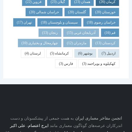
کرمان
(26)
همدان
(23)
گیلان
(23)
قزوین
(22)
خوزستان
(20)
گلستان
(20)
خراسان شمالی
(20)
خراسان رضوی
(18)
سیستان و بلوچستان
(18)
تهران
(17)
قم
(16)
آذربایجان غربی
(15)
زنجان
(13)
کردستان
(13)
مازندران
(12)
چهارمحال و بختیاری
(10)
اردبیل
(7)
بوشهر
(6)
کرمانشاه
(5)
لرستان
(4)
کهکیلویه و بویراحمد
(3)
فارس
(3)
نجمن مفاخر معماری ایران
به همت جمعی از پیشکسوتان و دست
درکاران عرصه‌های گوناگون معماری مانند
ایرج اعتصام
،
علی اکبر