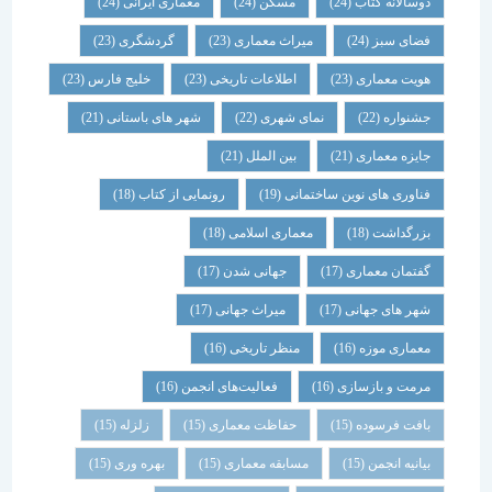
دوسالانه کتاب
(24)
مسکن
(24)
معماری ایرانی
(24)
فضای سبز
(24)
میراث معماری
(23)
گردشگری
(23)
هویت معماری
(23)
اطلاعات تاریخی
(23)
خلیج فارس
(23)
جشنواره
(22)
نمای شهری
(22)
شهر های باستانی
(21)
جایزه معماری
(21)
بین الملل
(21)
فناوری های نوین ساختمانی
(19)
رونمایی از کتاب
(18)
بزرگداشت
(18)
معماری اسلامی
(18)
گفتمان معماری
(17)
جهانی شدن
(17)
شهر های جهانی
(17)
میراث جهانی
(17)
معماری موزه
(16)
منظر تاریخی
(16)
مرمت و بازسازی
(16)
فعالیت‌های انجمن
(16)
بافت فرسوده
(15)
حفاظت معماری
(15)
زلزله
(15)
بیانیه انجمن
(15)
مسابقه معماری
(15)
بهره وری
(15)