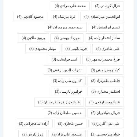
غزال کرامتی
(5)
محمد علی مرادی
(4)
ابوالحسن میرعمادی
(4)
ثریا بیرشک
(4)
محمود گلابچی
(4)
نسیم ایرانمنش
(4)
سید حمید میرمیران
(4)
ساناز افتخار زاده
(4)
مهرداد بهمنی
(4)
پرویز طلایی
(4)
علی طاهری
(4)
فرید نائینی
(3)
مهناز محمودی
(3)
فرخ محمدزاده مهر
(3)
امید جوانبخت
(3)
کیکاووس امینی
(3)
شهاب الدین ارفعی
(3)
فاطمه ظفرنژاد
(3)
کتایون تقی زاده
(3)
اسكندر مختاری
(3)
فرامرز پارسی
(3)
عبدالمجید ارفعی
(3)
عبدالعزیز فرمانفرماییان
(3)
فریال جواهریان
(2)
حسین سلطان زاده
(2)
علی نقی گلریز
(2)
حسن بلخاری
(2)
آزاده شاهچراغی
(2)
جواد میرحسینی
(2)
مسعود علی نژاد
(2)
ژرژ دارش
(2)