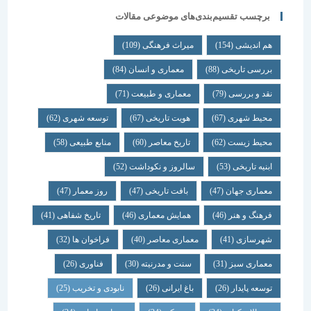
برچسب تقسیم‌بندی‌های موضوعی مقالات
هم اندیشی
(154)
میراث فرهنگی
(109)
بررسی تاریخی
(88)
معماری و انسان
(84)
نقد و بررسی
(79)
معماری و طبیعت
(71)
محیط شهری
(67)
هویت تاریخی
(67)
توسعه شهری
(62)
محیط زیست
(62)
تاریخ معاصر
(60)
منابع طبیعی
(58)
ابنیه تاریخی
(53)
سالروز و نکوداشت
(52)
معماری جهان
(47)
بافت تاریخی
(47)
روز معمار
(47)
فرهنگ و هنر
(46)
همایش معماری
(46)
تاریخ شفاهی
(41)
شهرسازی
(41)
معماری معاصر
(40)
فراخوان ها
(32)
معماری سبز
(31)
سنت و مدرنیته
(30)
فناوری
(26)
توسعه پایدار
(26)
باغ ایرانی
(26)
نابودی و تخریب
(25)