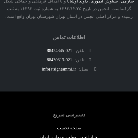
ی
،
سیاوش تیموری
،
داوید اوشانا
و با اهداف فرهنگی و حمایتی شکل
گرفته‌است. انجمن در تاریخ ۱۳۸۲/۱۲/۲۵ به شماره ثبت ۱۶۳۹۲ به ثبت
ه و مرکز اصلی انجمن در استان تهران شهرستان تهران واقع است.
اطلاعات تماس
تلفن:
021-88424345
تلفن:
021-88430313
ایمیل:
info(atsign)ammi.ir
دسترسی سریع
صفحه نخست
اخبار انجمن مفاخر معماری ایران