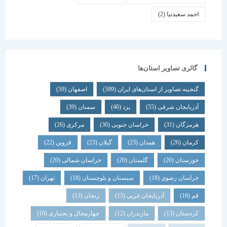
احمد سعیدنیا
(2)
گالری تصاویر استان‌ها
گنجینه تصاویر از استان‌های ایران
(599)
اصفهان
(59)
آذربایجان شرقی
(55)
یزد
(46)
سمنان
(39)
هرمزگان
(31)
خراسان جنوبی
(30)
مرکزی
(26)
کرمان
(26)
همدان
(23)
گیلان
(23)
قزوین
(22)
خوزستان
(20)
گلستان
(20)
خراسان شمالی
(20)
خراسان رضوی
(18)
سیستان و بلوچستان
(18)
تهران
(17)
قم
(16)
آذربایجان غربی
(15)
زنجان
(13)
کردستان
(13)
مازندران
(12)
چهارمحال و بختیاری
(10)