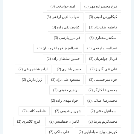
فرخ محمدزاده مهر
(3)
امید جوانبخت
(3)
کیکاووس امینی
(3)
شهاب الدین ارفعی
(3)
فاطمه ظفرنژاد
(3)
کتایون تقی زاده
(3)
اسكندر مختاری
(3)
فرامرز پارسی
(3)
عبدالمجید ارفعی
(3)
عبدالعزیز فرمانفرماییان
(3)
فریال جواهریان
(2)
حسین سلطان زاده
(2)
علی نقی گلریز
(2)
حسن بلخاری
(2)
آزاده شاهچراغی
(2)
جواد میرحسینی
(2)
مسعود علی نژاد
(2)
ژرژ دارش
(2)
محمدرضا کارگر
(2)
ابراهیم حقیقی
(2)
محمدرضا اصلانی
(2)
جواد مهدی زاده
(2)
اسماعیل جنتی
(2)
شهریار قدیمی
(2)
فاطمه کاتب
(2)
محمدکریم پیرنیا
(2)
کامران صفامنش
(2)
ایرج کلانتری
(2)
کورش دیباج طباطبایی
(2)
علی ملکی
(2)