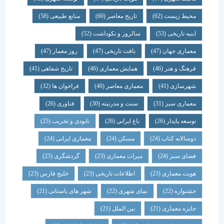
محیط زیست
(62)
تاریخ معاصر
(60)
منابع طبیعی
(58)
ابنیه تاریخی
(53)
سالروز و نکوداشت
(52)
معماری جهان
(47)
بافت تاریخی
(47)
روز معمار
(47)
فرهنگ و هنر
(46)
همایش معماری
(46)
تاریخ شفاهی
(41)
شهرسازی
(41)
معماری معاصر
(40)
فراخوان ها
(32)
معماری سبز
(31)
سنت و مدرنیته
(30)
فناوری
(26)
توسعه پایدار
(26)
باغ ایرانی
(26)
نابودی و تخریب
(25)
دوسالانه کتاب
(24)
مسکن
(24)
معماری ایرانی
(24)
فضای سبز
(24)
میراث معماری
(23)
گردشگری
(23)
هویت معماری
(23)
اطلاعات تاریخی
(23)
خلیج فارس
(23)
جشنواره
(22)
نمای شهری
(22)
شهر های باستانی
(21)
جایزه معماری
(21)
بین الملل
(21)