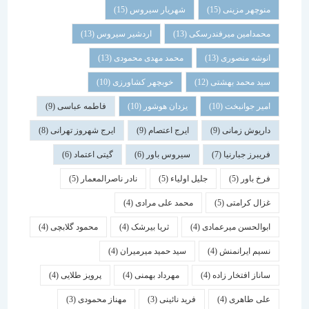
منوچهر مزینی
(15)
شهریار سیروس
(15)
محمدامین میرفندرسکی
(13)
اردشیر سیروس
(13)
انوشه منصوری
(13)
محمد مهدی محمودی
(13)
سید محمد بهشتی
(12)
خوبچهر کشاورزی
(10)
امیر جوانبخت
(10)
یزدان هوشور
(10)
فاطمه عباسی
(9)
داریوش زمانی
(9)
ایرج اعتصام
(9)
ایرج شهروز تهرانی
(8)
فریبرز جبارنیا
(7)
سیروس باور
(6)
گیتی اعتماد
(6)
فرخ باور
(5)
جلیل اولیاء
(5)
نادر ناصرالمعمار
(5)
غزال کرامتی
(5)
محمد علی مرادی
(4)
ابوالحسن میرعمادی
(4)
ثریا بیرشک
(4)
محمود گلابچی
(4)
نسیم ایرانمنش
(4)
سید حمید میرمیران
(4)
ساناز افتخار زاده
(4)
مهرداد بهمنی
(4)
پرویز طلایی
(4)
علی طاهری
(4)
فرید نائینی
(3)
مهناز محمودی
(3)