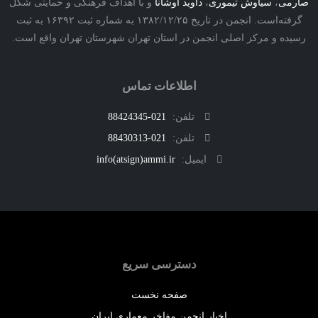
ی
،
سیاوش تیموری
،
داوید اوشانا
و با اهداف فرهنگی و حمایتی شکل
گرفته‌است. انجمن در تاریخ ۱۳۸۲/۱۲/۲۵ به شماره ثبت ۱۶۳۹۲ به ثبت
ه و مرکز اصلی انجمن در استان تهران شهرستان تهران واقع است.
اطلاعات تماس
تلفن:
021-88424345
تلفن:
021-88430313
ایمیل:
info(atsign)ammi.ir
دسترسی سریع
صفحه نخست
اخبار انجمن مفاخر معماری ایران