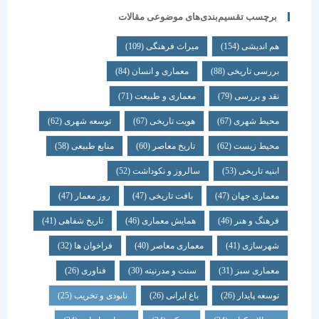
برچسب تقسیم‌بندی‌های موضوعی مقالات
هم اندیشی
(154)
میراث فرهنگی
(109)
بررسی تاریخی
(88)
معماری و انسان
(84)
نقد و بررسی
(79)
معماری و طبیعت
(71)
محیط شهری
(67)
هویت تاریخی
(67)
توسعه شهری
(62)
محیط زیست
(62)
تاریخ معاصر
(60)
منابع طبیعی
(58)
ابنیه تاریخی
(53)
سالروز و نکوداشت
(52)
معماری جهان
(47)
بافت تاریخی
(47)
روز معمار
(47)
فرهنگ و هنر
(46)
همایش معماری
(46)
تاریخ شفاهی
(41)
شهرسازی
(41)
معماری معاصر
(40)
فراخوان ها
(32)
معماری سبز
(31)
سنت و مدرنیته
(30)
فناوری
(26)
توسعه پایدار
(26)
باغ ایرانی
(26)
نابودی و تخریب
(25)