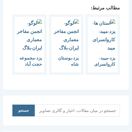
مطالب مرتبط:
یزد-میبد-
یزد-بوستان
یزد-مجموعه
کاروانسرای
شاه
حجت آباد
میبد
ابوالقاسم-1378
وزیر-1378
جستجو
جستجو