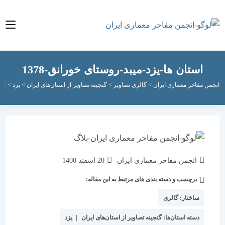
استان ها-یزد-میبد-روستای خورانق-1378
مفاخر معماری ایران
>
گالری تصاویر
>
گنجینه تصاویر از استان‌های ایران
>
یزد
>
استان ها-یز
نویسندهٔ
نوشته
انجمن مفاخر معماری ایران
20 اسفند 1400
نوشته:
منتشر
برچسب و دسته بندی های مرتبط به این مقاله:
دسته‌
شده
نوشته:
است:
ساختار:
گالری
دسته استان‌ها:
گنجینه تصاویر از استان‌های ایران
|
یزد