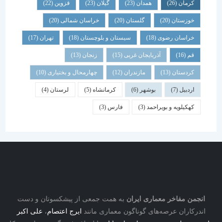
کرمان
(26)
همدان
(23)
گیلان
(23)
قزوین
(22)
خوزستان
(20)
گلستان
(20)
خراسان شمالی
(20)
خراسان رضوی
(18)
سیستان و بلوچستان
(18)
تهران
(17)
قم
(16)
آذربایجان غربی
(15)
زنجان
(13)
کردستان
(13)
مازندران
(12)
چهارمحال و بختیاری
(10)
اردبیل
(7)
بوشهر
(6)
کرمانشاه
(5)
لرستان
(4)
کهکیلویه و بویراحمد
(3)
فارس
(3)
نجمن مفاخر معماری ایران
به همت جمعی از پیشکسوتان و دست
درکاران عرصه‌های گوناگون معماری مانند
ایرج اعتصام
،
علی اکبر