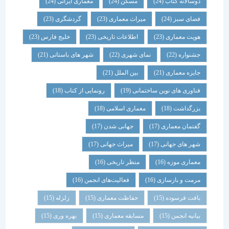
دوسالانه کتاب
(24)
مسکن
(24)
معماری ایرانی
(24)
فضای سبز
(24)
میراث معماری
(23)
گردشگری
(23)
هویت معماری
(23)
اطلاعات تاریخی
(23)
خلیج فارس
(23)
جشنواره
(22)
نمای شهری
(22)
شهر های باستانی
(21)
جایزه معماری
(21)
بین الملل
(21)
فناوری های نوین ساختمانی
(19)
رونمایی از کتاب
(18)
بزرگداشت
(18)
معماری اسلامی
(18)
گفتمان معماری
(17)
جهانی شدن
(17)
شهر های جهانی
(17)
میراث جهانی
(17)
معماری موزه
(16)
منظر تاریخی
(16)
مرمت و بازسازی
(16)
فعالیت‌های انجمن
(16)
بافت فرسوده
(15)
حفاظت معماری
(15)
زلزله
(15)
بیانیه انجمن
(15)
مسابقه معماری
(15)
بهره وری
(15)