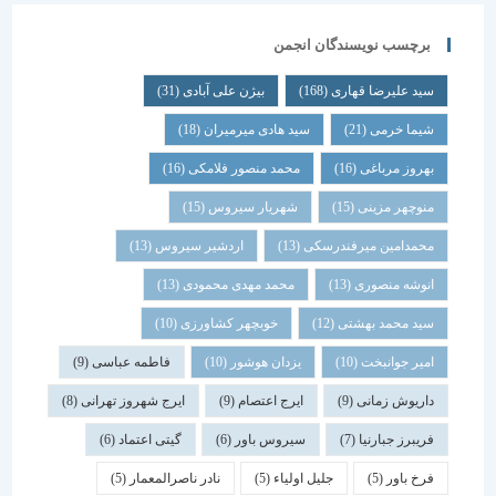
برچسب نویسندگان انجمن
سید علیرضا قهاری
(168)
بیژن علی آبادی
(31)
شیما خرمی
(21)
سید هادی میرمیران
(18)
بهروز مرباغی
(16)
محمد منصور فلامکی
(16)
منوچهر مزینی
(15)
شهریار سیروس
(15)
محمدامین میرفندرسکی
(13)
اردشیر سیروس
(13)
انوشه منصوری
(13)
محمد مهدی محمودی
(13)
سید محمد بهشتی
(12)
خوبچهر کشاورزی
(10)
امیر جوانبخت
(10)
یزدان هوشور
(10)
فاطمه عباسی
(9)
داریوش زمانی
(9)
ایرج اعتصام
(9)
ایرج شهروز تهرانی
(8)
فریبرز جبارنیا
(7)
سیروس باور
(6)
گیتی اعتماد
(6)
فرخ باور
(5)
جلیل اولیاء
(5)
نادر ناصرالمعمار
(5)