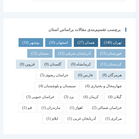
برچسب تقسیم‌بندی مقالات براساس استان
تهران
(146)
همدان
(27)
اصفهان
(20)
بوشهر
(16)
خوزستان
(15)
آذربایجان شرقی
(12)
سمنان
(12)
کردستان
(11)
کرمانشاه
(9)
گلستان
(9)
قزوین
(9)
هرمزگان
(8)
فارس
(6)
خراسان رضوی
(5)
چهارمحال و بختیاری
(4)
سیستان و بلوچستان
(4)
گیلان
(4)
کرمان
(4)
یزد
(3)
خراسان جنوبی
(3)
خراسان شمالی
(2)
اهواز
(1)
مازندران
(1)
قم
(1)
مرکزی
(1)
آذربایجان غربی
(1)
ایلام
(1)