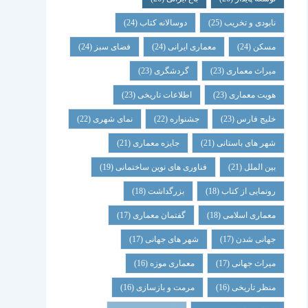
نابودی و تخریب
(25)
دوسالانه کتاب
(24)
مسکن
(24)
معماری ایرانی
(24)
فضای سبز
(24)
میراث معماری
(23)
گردشگری
(23)
هویت معماری
(23)
اطلاعات تاریخی
(23)
خلیج فارس
(23)
جشنواره
(22)
نمای شهری
(22)
شهر های باستانی
(21)
جایزه معماری
(21)
بین الملل
(21)
فناوری های نوین ساختمانی
(19)
رونمایی از کتاب
(18)
بزرگداشت
(18)
معماری اسلامی
(18)
گفتمان معماری
(17)
جهانی شدن
(17)
شهر های جهانی
(17)
میراث جهانی
(17)
معماری موزه
(16)
منظر تاریخی
(16)
مرمت و بازسازی
(16)