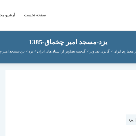
صفحه نخست
آرشیو مج
یزد-مسجد امیر چخماق-1385
 معماری ایران
>
گالری تصاویر
>
گنجینه تصاویر از استان‌های ایران
>
یزد
>
یزد-مسجد امیر چخم
یزد