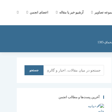
جستجوی
موعه تصاویر
آرشیو خبر یا مقاله
اعضای انجمن
وب
اق-1385
سایت
جستجو
جستجو
را
آخرین پست‌ها و مطالب انجمن