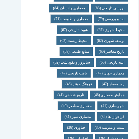
بررسی تاریخی
(88)
معماری و انسان
(84)
نقد و بررسی
(79)
معماری و طبیعت
(71)
محیط شهری
(67)
هویت تاریخی
(67)
توسعه شهری
(62)
محیط زیست
(62)
تاریخ معاصر
(60)
منابع طبیعی
(58)
ابنیه تاریخی
(53)
سالروز و نکوداشت
(52)
معماری جهان
(47)
بافت تاریخی
(47)
روز معمار
(47)
فرهنگ و هنر
(46)
همایش معماری
(46)
تاریخ شفاهی
(41)
شهرسازی
(41)
معماری معاصر
(40)
فراخوان ها
(32)
معماری سبز
(31)
سنت و مدرنیته
(30)
فناوری
(26)
توسعه پایدار
(26)
باغ ایرانی
(26)