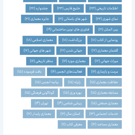
اطلاعات تاریخی
(23)
خلیج فارس
(23)
جشنواره
(22)
نمای شهری
(22)
شهر های باستانی
(21)
جایزه معماری
(21)
بین الملل
(21)
فناوری های نوین ساختمانی
(19)
رونمایی از کتاب
(18)
بزرگداشت
(18)
معماری اسلامی
(18)
گفتمان معماری
(17)
جهانی شدن
(17)
شهر های جهانی
(17)
میراث جهانی
(17)
معماری موزه
(16)
منظر تاریخی
(16)
مرمت و بازسازی
(16)
فعالیت‌های انجمن
(16)
بافت فرسوده
(15)
حفاظت معماری
(15)
زلزله
(15)
بیانیه انجمن
(15)
مسابقه معماری
(15)
بهره وری
(15)
گوناگونی فرهنگی
(15)
معماری صنعتی
(15)
زیبایی شناسی
(14)
تهران
(14)
خدمات اجتماعی
(13)
استان سال
(12)
معماری پایدار
(12)
معماری مساجد
(12)
معرفی کتاب
(11)