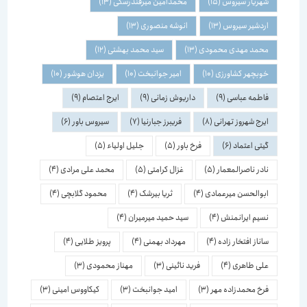
شهریار سیروس
(15)
محمدامین میرفندرسکی
(13)
اردشیر سیروس
(13)
انوشه منصوری
(13)
محمد مهدی محمودی
(13)
سید محمد بهشتی
(12)
خوبچهر کشاورزی
(10)
امیر جوانبخت
(10)
یزدان هوشور
(10)
فاطمه عباسی
(9)
داریوش زمانی
(9)
ایرج اعتصام
(9)
ایرج شهروز تهرانی
(8)
فریبرز جبارنیا
(7)
سیروس باور
(6)
گیتی اعتماد
(6)
فرخ باور
(5)
جلیل اولیاء
(5)
نادر ناصرالمعمار
(5)
غزال کرامتی
(5)
محمد علی مرادی
(4)
ابوالحسن میرعمادی
(4)
ثریا بیرشک
(4)
محمود گلابچی
(4)
نسیم ایرانمنش
(4)
سید حمید میرمیران
(4)
ساناز افتخار زاده
(4)
مهرداد بهمنی
(4)
پرویز طلایی
(4)
علی طاهری
(4)
فرید نائینی
(3)
مهناز محمودی
(3)
فرخ محمدزاده مهر
(3)
امید جوانبخت
(3)
کیکاووس امینی
(3)