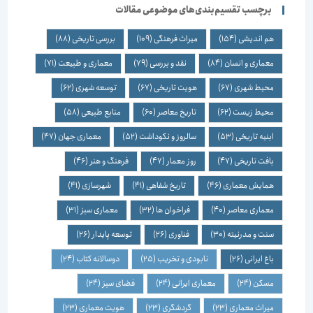
برچسب تقسیم‌بندی‌های موضوعی مقالات
هم اندیشی
(154)
میراث فرهنگی
(109)
بررسی تاریخی
(88)
معماری و انسان
(84)
نقد و بررسی
(79)
معماری و طبیعت
(71)
محیط شهری
(67)
هویت تاریخی
(67)
توسعه شهری
(62)
محیط زیست
(62)
تاریخ معاصر
(60)
منابع طبیعی
(58)
ابنیه تاریخی
(53)
سالروز و نکوداشت
(52)
معماری جهان
(47)
بافت تاریخی
(47)
روز معمار
(47)
فرهنگ و هنر
(46)
همایش معماری
(46)
تاریخ شفاهی
(41)
شهرسازی
(41)
معماری معاصر
(40)
فراخوان ها
(32)
معماری سبز
(31)
سنت و مدرنیته
(30)
فناوری
(26)
توسعه پایدار
(26)
باغ ایرانی
(26)
نابودی و تخریب
(25)
دوسالانه کتاب
(24)
مسکن
(24)
معماری ایرانی
(24)
فضای سبز
(24)
میراث معماری
(23)
گردشگری
(23)
هویت معماری
(23)