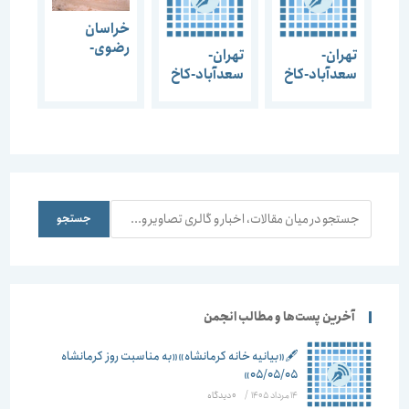
خراسان
رضوی-
تهران-
تهران-
مشهد-
سعدآباد-کاخ
سعدآباد-کاخ
مجموعه
سبز-1385
سفید-1385
سنگ
بست-1385
جستجو
جستجو
آخرین پست‌ها و مطالب انجمن
🖋️«بیانیه خانه کرمانشاه»«به مناسبت روز کرمانشاه
۰۵/۰۵/۰۵»
14 مرداد 1405
/
۰ دیدگاه