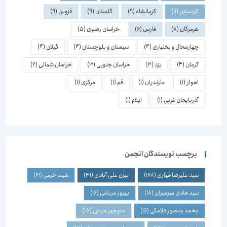
کردستان
(11)
کرمانشاه
(9)
گلستان
(9)
قزوین
(9)
هرمزگان
(8)
فارس
(6)
خراسان رضوی
(5)
چهارمحال و بختیاری
(4)
سیستان و بلوچستان
(4)
گیلان
(4)
کرمان
(4)
یزد
(3)
خراسان جنوبی
(3)
خراسان شمالی
(2)
اهواز
(1)
مازندران
(1)
قم
(1)
مرکزی
(1)
آذربایجان غربی
(1)
ایلام
(1)
برچسب نویسندگان انجمن
سید علیرضا قهاری
(168)
بیژن علی آبادی
(31)
شیما خرمی
(21)
سید هادی میرمیران
(18)
بهروز مرباغی
(16)
محمد منصور فلامکی
(16)
منوچهر مزینی
(15)