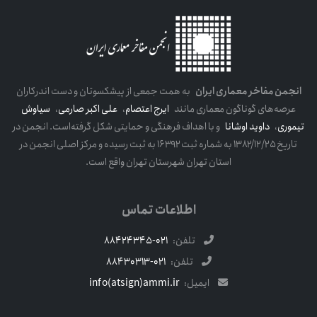
انجمن مفاخر معماری ایران
به همت جمعی از پیشکسوتان و دست اندرکاران
عرصه‌های گوناگون معماری مانند
ایرج اعتصام
،
علی اکبر صارمی
،
سیاوش
تیموری
،
داوید اوشانا
و با اهداف فرهنگی و حمایتی شکل گرفته‌است. انجمن در
تاریخ ۱۳۸۲/۱۲/۲۵ به شماره ثبت ۱۶۳۹۲ به ثبت رسیده و مرکز اصلی انجمن در
استان تهران شهرستان تهران واقع است.
اطلاعات تماس
تلفن:
021-88424345
تلفن:
021-88430313
ایمیل:
info(atsign)ammi.ir