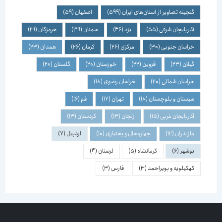
گنجینه تصاویر از استان‌های ایران
(599)
اصفهان
(59)
آذربایجان شرقی
(55)
یزد
(46)
سمنان
(39)
هرمزگان
(31)
خراسان جنوبی
(30)
مرکزی
(26)
کرمان
(26)
همدان
(23)
گیلان
(23)
قزوین
(22)
خوزستان
(20)
گلستان
(20)
خراسان شمالی
(20)
خراسان رضوی
(18)
سیستان و بلوچستان
(18)
تهران
(17)
قم
(16)
آذربایجان غربی
(15)
زنجان
(13)
کردستان
(13)
مازندران
(12)
چهارمحال و بختیاری
(10)
اردبیل
(7)
بوشهر
(6)
کرمانشاه
(5)
لرستان
(4)
کهکیلویه و بویراحمد
(3)
فارس
(3)