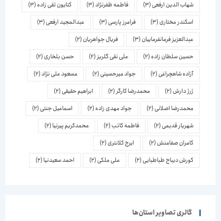
شهاب الدین ارفعی
(3)
فاطمه ظفرنژاد
(3)
کتایون تقی زاده
(3)
اسكندر مختاری
(3)
فرامرز پارسی
(3)
عبدالمجید ارفعی
(3)
عبدالعزیز فرمانفرماییان
(3)
فریال جواهریان
(2)
حسین سلطان زاده
(2)
علی نقی گلریز
(2)
حسن بلخاری
(2)
آزاده شاهچراغی
(2)
جواد میرحسینی
(2)
مسعود علی نژاد
(2)
ژرژ دارش
(2)
محمدرضا کارگر
(2)
ابراهیم حقیقی
(2)
محمدرضا اصلانی
(2)
جواد مهدی زاده
(2)
اسماعیل جنتی
(2)
شهریار قدیمی
(2)
فاطمه کاتب
(2)
محمدکریم پیرنیا
(2)
کامران صفامنش
(2)
ایرج کلانتری
(2)
کورش دیباج طباطبایی
(2)
علی ملکی
(2)
احمد سعیدنیا
(2)
گالری تصاویر استان‌ها