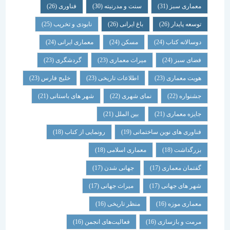
معماری سبز
(31)
سنت و مدرنیته
(30)
فناوری
(26)
توسعه پایدار
(26)
باغ ایرانی
(26)
نابودی و تخریب
(25)
دوسالانه کتاب
(24)
مسکن
(24)
معماری ایرانی
(24)
فضای سبز
(24)
میراث معماری
(23)
گردشگری
(23)
هویت معماری
(23)
اطلاعات تاریخی
(23)
خلیج فارس
(23)
جشنواره
(22)
نمای شهری
(22)
شهر های باستانی
(21)
جایزه معماری
(21)
بین الملل
(21)
فناوری های نوین ساختمانی
(19)
رونمایی از کتاب
(18)
بزرگداشت
(18)
معماری اسلامی
(18)
گفتمان معماری
(17)
جهانی شدن
(17)
شهر های جهانی
(17)
میراث جهانی
(17)
معماری موزه
(16)
منظر تاریخی
(16)
مرمت و بازسازی
(16)
فعالیت‌های انجمن
(16)