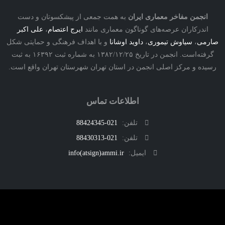
نجمن مفاخر معماری ایران
به همت جمعی از پیشکسوتان و دست
درکاران عرصه‌های گوناگون معماری مانند
ایرج اعتصام
،
علی اکبر
ی
،
سیاوش تیموری
،
داوید اوشانا
و با اهداف فرهنگی و حمایتی شکل
گرفته‌است. انجمن در تاریخ ۱۳۸۲/۱۲/۲۵ به شماره ثبت ۱۶۳۹۲ به ثبت
ه و مرکز اصلی انجمن در استان تهران شهرستان تهران واقع است.
اطلاعات تماس
تلفن:
021-88424345
تلفن:
021-88430313
ایمیل:
info(atsign)ammi.ir