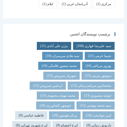
مرکزی
(1)
آذربایجان غربی
(1)
ایلام
(1)
برچسب نویسندگان انجمن
سید علیرضا قهاری
(168)
بیژن علی آبادی
(31)
شیما خرمی
(21)
سید هادی میرمیران
(18)
بهروز مرباغی
(16)
محمد منصور فلامکی
(16)
منوچهر مزینی
(15)
شهریار سیروس
(15)
محمدامین میرفندرسکی
(13)
اردشیر سیروس
(13)
انوشه منصوری
(13)
محمد مهدی محمودی
(13)
سید محمد بهشتی
(12)
خوبچهر کشاورزی
(10)
امیر جوانبخت
(10)
یزدان هوشور
(10)
فاطمه عباسی
(9)
داریوش زمانی
(9)
ایرج اعتصام
(9)
ایرج شهروز تهرانی
(8)