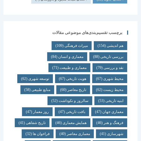
برچسب تقسیم‌بندی‌های موضوعی مقالات
هم اندیشی
(154)
میراث فرهنگی
(109)
بررسی تاریخی
(88)
معماری و انسان
(84)
نقد و بررسی
(79)
معماری و طبیعت
(71)
محیط شهری
(67)
هویت تاریخی
(67)
توسعه شهری
(62)
محیط زیست
(62)
تاریخ معاصر
(60)
منابع طبیعی
(58)
ابنیه تاریخی
(53)
سالروز و نکوداشت
(52)
معماری جهان
(47)
بافت تاریخی
(47)
روز معمار
(47)
فرهنگ و هنر
(46)
همایش معماری
(46)
تاریخ شفاهی
(41)
شهرسازی
(41)
معماری معاصر
(40)
فراخوان ها
(32)