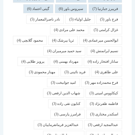
فریبرز جبارنیا
(7)
سیروس باور
(6)
گیتی اعتماد
(6)
فرخ باور
(5)
جلیل اولیاء
(5)
نادر ناصرالمعمار
(5)
غزال کرامتی
(5)
محمد علی مرادی
(4)
ابوالحسن میرعمادی
(4)
ثریا بیرشک
(4)
محمود گلابچی
(4)
نسیم ایرانمنش
(4)
سید حمید میرمیران
(4)
ساناز افتخار زاده
(4)
مهرداد بهمنی
(4)
پرویز طلایی
(4)
علی طاهری
(4)
فرید نائینی
(3)
مهناز محمودی
(3)
فرخ محمدزاده مهر
(3)
امید جوانبخت
(3)
کیکاووس امینی
(3)
شهاب الدین ارفعی
(3)
فاطمه ظفرنژاد
(3)
کتایون تقی زاده
(3)
اسكندر مختاری
(3)
فرامرز پارسی
(3)
عبدالمجید ارفعی
(3)
عبدالعزیز فرمانفرماییان
(3)