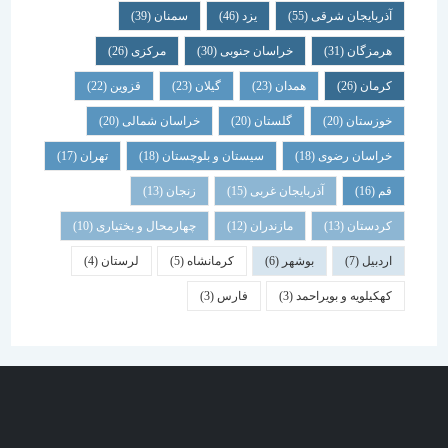
آذربایجان شرقی
(55)
یزد
(46)
سمنان
(39)
هرمزگان
(31)
خراسان جنوبی
(30)
مرکزی
(26)
کرمان
(26)
همدان
(23)
گیلان
(23)
قزوین
(22)
خوزستان
(20)
گلستان
(20)
خراسان شمالی
(20)
خراسان رضوی
(18)
سیستان و بلوچستان
(18)
تهران
(17)
قم
(16)
آذربایجان غربی
(15)
زنجان
(13)
کردستان
(13)
مازندران
(12)
چهارمحال و بختیاری
(10)
اردبیل
(7)
بوشهر
(6)
کرمانشاه
(5)
لرستان
(4)
کهکیلویه و بویراحمد
(3)
فارس
(3)