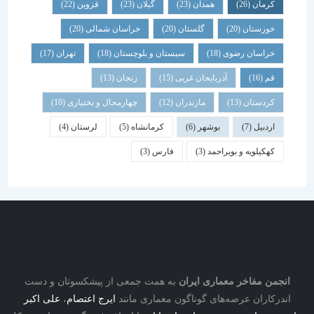
کرمان
(26)
همدان
(23)
گیلان
(23)
قزوین
(22)
خوزستان
(20)
گلستان
(20)
خراسان شمالی
(20)
خراسان رضوی
(18)
سیستان و بلوچستان
(18)
تهران
(17)
قم
(16)
آذربایجان غربی
(15)
زنجان
(13)
کردستان
(13)
مازندران
(12)
چهارمحال و بختیاری
(10)
اردبیل
(7)
بوشهر
(6)
کرمانشاه
(5)
لرستان
(4)
کهکیلویه و بویراحمد
(3)
فارس
(3)
نجمن مفاخر معماری ایران
به همت جمعی از پیشکسوتان و دست
درکاران عرصه‌های گوناگون معماری مانند
ایرج اعتصام
،
علی اکبر