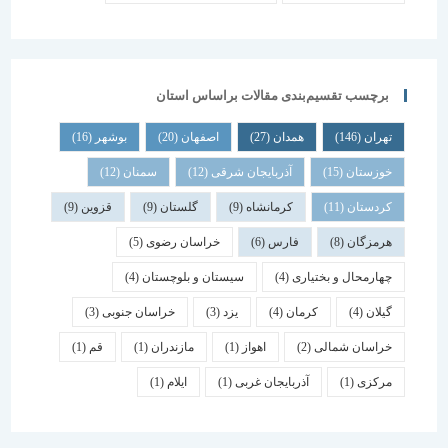
برچسب تقسیم‌بندی مقالات براساس استان
تهران
(146)
همدان
(27)
اصفهان
(20)
بوشهر
(16)
خوزستان
(15)
آذربایجان شرقی
(12)
سمنان
(12)
کردستان
(11)
کرمانشاه
(9)
گلستان
(9)
قزوین
(9)
هرمزگان
(8)
فارس
(6)
خراسان رضوی
(5)
چهارمحال و بختیاری
(4)
سیستان و بلوچستان
(4)
گیلان
(4)
کرمان
(4)
یزد
(3)
خراسان جنوبی
(3)
خراسان شمالی
(2)
اهواز
(1)
مازندران
(1)
قم
(1)
مرکزی
(1)
آذربایجان غربی
(1)
ایلام
(1)