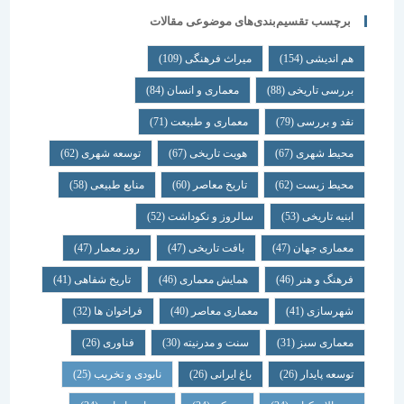
برچسب تقسیم‌بندی‌های موضوعی مقالات
هم اندیشی
(154)
میراث فرهنگی
(109)
بررسی تاریخی
(88)
معماری و انسان
(84)
نقد و بررسی
(79)
معماری و طبیعت
(71)
محیط شهری
(67)
هویت تاریخی
(67)
توسعه شهری
(62)
محیط زیست
(62)
تاریخ معاصر
(60)
منابع طبیعی
(58)
ابنیه تاریخی
(53)
سالروز و نکوداشت
(52)
معماری جهان
(47)
بافت تاریخی
(47)
روز معمار
(47)
فرهنگ و هنر
(46)
همایش معماری
(46)
تاریخ شفاهی
(41)
شهرسازی
(41)
معماری معاصر
(40)
فراخوان ها
(32)
معماری سبز
(31)
سنت و مدرنیته
(30)
فناوری
(26)
توسعه پایدار
(26)
باغ ایرانی
(26)
نابودی و تخریب
(25)