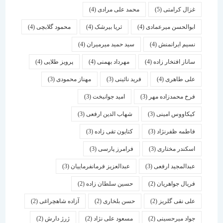
غزال کرامتی
(5)
محمد علی مرادی
(4)
ابوالحسن میرعمادی
(4)
ثریا بیرشک
(4)
محمود گلابچی
(4)
نسیم ایرانمنش
(4)
سید حمید میرمیران
(4)
ساناز افتخار زاده
(4)
مهرداد بهمنی
(4)
پرویز طلایی
(4)
علی طاهری
(4)
فرید نائینی
(3)
مهناز محمودی
(3)
فرخ محمدزاده مهر
(3)
امید جوانبخت
(3)
کیکاووس امینی
(3)
شهاب الدین ارفعی
(3)
فاطمه ظفرنژاد
(3)
کتایون تقی زاده
(3)
اسكندر مختاری
(3)
فرامرز پارسی
(3)
عبدالمجید ارفعی
(3)
عبدالعزیز فرمانفرماییان
(3)
فریال جواهریان
(2)
حسین سلطان زاده
(2)
علی نقی گلریز
(2)
حسن بلخاری
(2)
آزاده شاهچراغی
(2)
جواد میرحسینی
(2)
مسعود علی نژاد
(2)
ژرژ دارش
(2)