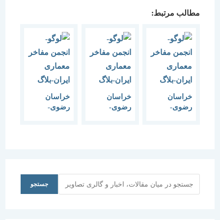
مطالب مرتبط:
خراسان
خراسان
خراسان
رضوی-
رضوی-
رضوی-
نیشابور-
نیشابور-
نیشابور-مقبره
امامزاده
کاروانسرای
یغمای
محمد
صفوی-1383
نیشابوری-1383
محروق-1383
جستجو
جستجو