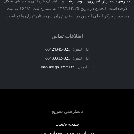
ی
،
سیاوش تیموری
،
داوید اوشانا
و با اهداف فرهنگی و حمایتی شکل
گرفته‌است. انجمن در تاریخ ۱۳۸۲/۱۲/۲۵ به شماره ثبت ۱۶۳۹۲ به ثبت
ه و مرکز اصلی انجمن در استان تهران شهرستان تهران واقع است.
اطلاعات تماس
تلفن:
021-88424345
تلفن:
021-88430313
ایمیل:
info(atsign)ammi.ir
دسترسی سریع
صفحه نخست
اخبار انجمن مفاخر معماری ایران