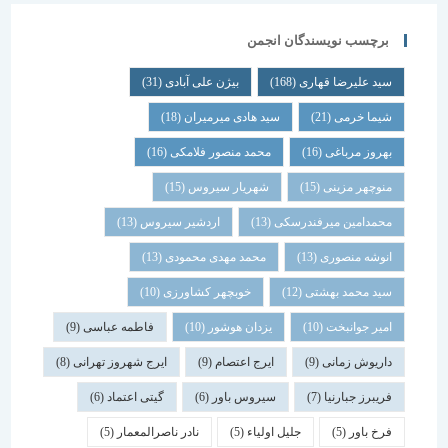
برچسب نویسندگان انجمن
سید علیرضا قهاری
(168)
بیژن علی آبادی
(31)
شیما خرمی
(21)
سید هادی میرمیران
(18)
بهروز مرباغی
(16)
محمد منصور فلامکی
(16)
منوچهر مزینی
(15)
شهریار سیروس
(15)
محمدامین میرفندرسکی
(13)
اردشیر سیروس
(13)
انوشه منصوری
(13)
محمد مهدی محمودی
(13)
سید محمد بهشتی
(12)
خوبچهر کشاورزی
(10)
امیر جوانبخت
(10)
یزدان هوشور
(10)
فاطمه عباسی
(9)
داریوش زمانی
(9)
ایرج اعتصام
(9)
ایرج شهروز تهرانی
(8)
فریبرز جبارنیا
(7)
سیروس باور
(6)
گیتی اعتماد
(6)
فرخ باور
(5)
جلیل اولیاء
(5)
نادر ناصرالمعمار
(5)