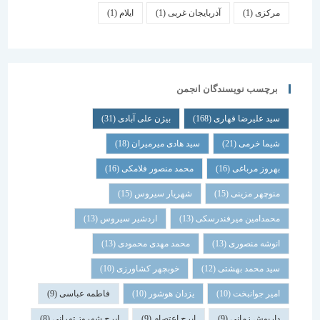
مرکزی
(1)
آذربایجان غربی
(1)
ایلام
(1)
برچسب نویسندگان انجمن
سید علیرضا قهاری
(168)
بیژن علی آبادی
(31)
شیما خرمی
(21)
سید هادی میرمیران
(18)
بهروز مرباغی
(16)
محمد منصور فلامکی
(16)
منوچهر مزینی
(15)
شهریار سیروس
(15)
محمدامین میرفندرسکی
(13)
اردشیر سیروس
(13)
انوشه منصوری
(13)
محمد مهدی محمودی
(13)
سید محمد بهشتی
(12)
خوبچهر کشاورزی
(10)
امیر جوانبخت
(10)
یزدان هوشور
(10)
فاطمه عباسی
(9)
داریوش زمانی
(9)
ایرج اعتصام
(9)
ایرج شهروز تهرانی
(8)