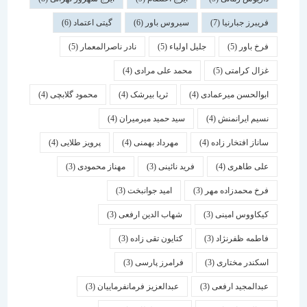
فریبرز جبارنیا
(7)
سیروس باور
(6)
گیتی اعتماد
(6)
فرخ باور
(5)
جلیل اولیاء
(5)
نادر ناصرالمعمار
(5)
غزال کرامتی
(5)
محمد علی مرادی
(4)
ابوالحسن میرعمادی
(4)
ثریا بیرشک
(4)
محمود گلابچی
(4)
نسیم ایرانمنش
(4)
سید حمید میرمیران
(4)
ساناز افتخار زاده
(4)
مهرداد بهمنی
(4)
پرویز طلایی
(4)
علی طاهری
(4)
فرید نائینی
(3)
مهناز محمودی
(3)
فرخ محمدزاده مهر
(3)
امید جوانبخت
(3)
کیکاووس امینی
(3)
شهاب الدین ارفعی
(3)
فاطمه ظفرنژاد
(3)
کتایون تقی زاده
(3)
اسكندر مختاری
(3)
فرامرز پارسی
(3)
عبدالمجید ارفعی
(3)
عبدالعزیز فرمانفرماییان
(3)