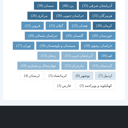
آذربایجان شرقی
(55)
یزد
(46)
سمنان
(39)
هرمزگان
(31)
خراسان جنوبی
(30)
مرکزی
(26)
کرمان
(26)
همدان
(23)
گیلان
(23)
قزوین
(22)
خوزستان
(20)
گلستان
(20)
خراسان شمالی
(20)
خراسان رضوی
(18)
سیستان و بلوچستان
(18)
تهران
(17)
قم
(16)
آذربایجان غربی
(15)
زنجان
(13)
کردستان
(13)
مازندران
(12)
چهارمحال و بختیاری
(10)
اردبیل
(7)
بوشهر
(6)
کرمانشاه
(5)
لرستان
(4)
کهکیلویه و بویراحمد
(3)
فارس
(3)