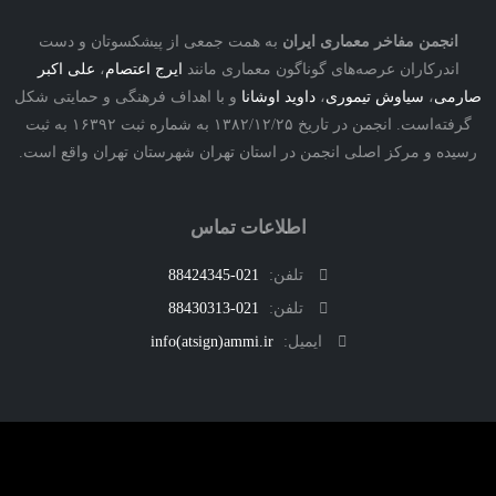
نجمن مفاخر معماری ایران
به همت جمعی از پیشکسوتان و دست
درکاران عرصه‌های گوناگون معماری مانند
ایرج اعتصام
،
علی اکبر
ی
،
سیاوش تیموری
،
داوید اوشانا
و با اهداف فرهنگی و حمایتی شکل
گرفته‌است. انجمن در تاریخ ۱۳۸۲/۱۲/۲۵ به شماره ثبت ۱۶۳۹۲ به ثبت
ه و مرکز اصلی انجمن در استان تهران شهرستان تهران واقع است.
اطلاعات تماس
تلفن:
021-88424345
تلفن:
021-88430313
ایمیل:
info(atsign)ammi.ir