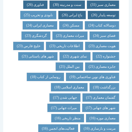
معماری سبز
(31)
سنت و مدرنیته
(30)
فناوری
(26)
توسعه پایدار
(26)
باغ ایرانی
(26)
نابودی و تخریب
(25)
دوسالانه کتاب
(24)
مسکن
(24)
معماری ایرانی
(24)
فضای سبز
(24)
میراث معماری
(23)
گردشگری
(23)
هویت معماری
(23)
اطلاعات تاریخی
(23)
خلیج فارس
(23)
جشنواره
(22)
نمای شهری
(22)
شهر های باستانی
(21)
جایزه معماری
(21)
بین الملل
(21)
فناوری های نوین ساختمانی
(19)
رونمایی از کتاب
(18)
بزرگداشت
(18)
معماری اسلامی
(18)
گفتمان معماری
(17)
جهانی شدن
(17)
شهر های جهانی
(17)
میراث جهانی
(17)
معماری موزه
(16)
منظر تاریخی
(16)
مرمت و بازسازی
(16)
فعالیت‌های انجمن
(16)