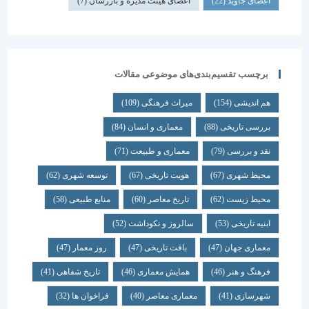
اعضای جاوید
(22)
اعضای هیئت مدیره و بازرسان
(7)
برچسب تقسیم‌بندی‌های موضوعی مقالات
هم اندیشی
(154)
میراث فرهنگی
(109)
بررسی تاریخی
(88)
معماری و انسان
(84)
نقد و بررسی
(79)
معماری و طبیعت
(71)
محیط شهری
(67)
هویت تاریخی
(67)
توسعه شهری
(62)
محیط زیست
(62)
تاریخ معاصر
(60)
منابع طبیعی
(58)
ابنیه تاریخی
(53)
سالروز و نکوداشت
(52)
معماری جهان
(47)
بافت تاریخی
(47)
روز معمار
(47)
فرهنگ و هنر
(46)
همایش معماری
(46)
تاریخ شفاهی
(41)
شهرسازی
(41)
معماری معاصر
(40)
فراخوان ها
(32)