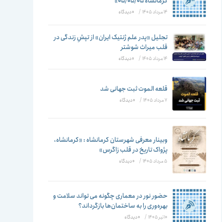
تغییر
کرمانشاه ۰۵/۰۵/۰۵»
14 مرداد 1405
/
۰ دیدگاه
تجلیل «پدر علم ژنتیک ایران» از تپشِ زندگی در
قلب میراث شوشتر
دهید
14 مرداد 1405
/
۰ دیدگاه
قلعه الموت ثبت جهانی شد
7 مرداد 1405
/
۰ دیدگاه
وبینار معرفی شهرستان کرمانشاه : «کرمانشاه،
پژواک تاریخ در قلب زاگرس»
5 مرداد 1405
/
۰ دیدگاه
حضور نور در معماری چگونه می تواند سلامت و
بهره‌وری را به ساختمان‌ها بازگرداند؟
10 تیر 1405
/
۰ دیدگاه