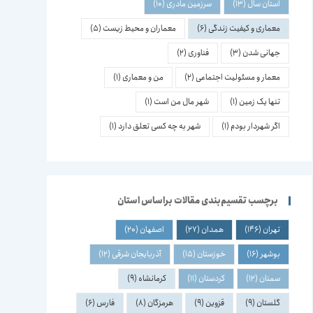
استان سال
(13)
سرزمین مادری
(10)
معماری و کیفیت زندگی
(6)
معماران و محیط زیست
(5)
جهانی شدن
(3)
فناوری
(2)
معمار و مسئولیت اجتماعی
(2)
من و معماری
(1)
تنها یک زمین
(1)
شهر مال من است
(1)
اگر شهردار بودم
(1)
شهر به چه کسی تعلق دارد
(1)
برچسب تقسیم‌بندی مقالات براساس استان
تهران
(146)
همدان
(27)
اصفهان
(20)
بوشهر
(16)
خوزستان
(15)
آذربایجان شرقی
(12)
سمنان
(12)
کردستان
(11)
کرمانشاه
(9)
گلستان
(9)
قزوین
(9)
هرمزگان
(8)
فارس
(6)