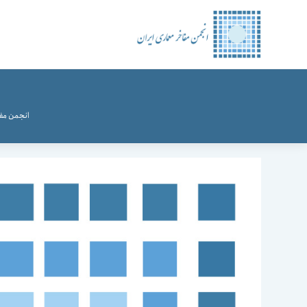
رش
ه
حتوا
انجمن مفا