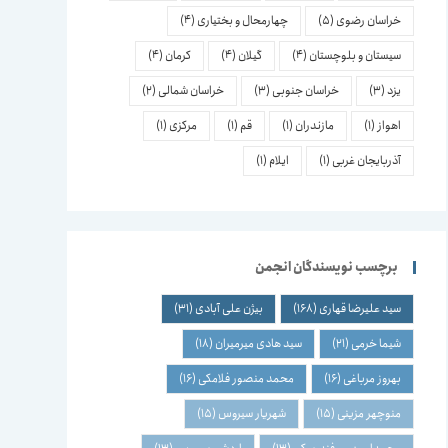
خراسان رضوی
(5)
چهارمحال و بختیاری
(4)
سیستان و بلوچستان
(4)
گیلان
(4)
کرمان
(4)
یزد
(3)
خراسان جنوبی
(3)
خراسان شمالی
(2)
اهواز
(1)
مازندران
(1)
قم
(1)
مرکزی
(1)
آذربایجان غربی
(1)
ایلام
(1)
برچسب نویسندگان انجمن
سید علیرضا قهاری
(168)
بیژن علی آبادی
(31)
شیما خرمی
(21)
سید هادی میرمیران
(18)
بهروز مرباغی
(16)
محمد منصور فلامکی
(16)
منوچهر مزینی
(15)
شهریار سیروس
(15)