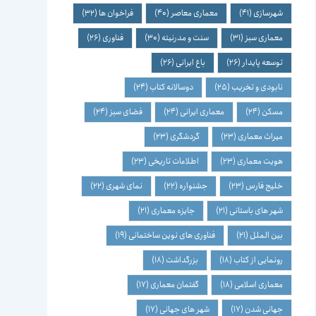
شهرسازی
(41)
معماری معاصر
(40)
فراخوان ها
(32)
معماری سبز
(31)
سنت و مدرنیته
(30)
فناوری
(26)
توسعه پایدار
(26)
باغ ایرانی
(26)
نابودی و تخریب
(25)
دوسالانه کتاب
(24)
مسکن
(24)
معماری ایرانی
(24)
فضای سبز
(24)
میراث معماری
(23)
گردشگری
(23)
هویت معماری
(23)
اطلاعات تاریخی
(23)
خلیج فارس
(23)
جشنواره
(22)
نمای شهری
(22)
شهر های باستانی
(21)
جایزه معماری
(21)
بین الملل
(21)
فناوری های نوین ساختمانی
(19)
رونمایی از کتاب
(18)
بزرگداشت
(18)
معماری اسلامی
(18)
گفتمان معماری
(17)
جهانی شدن
(17)
شهر های جهانی
(17)