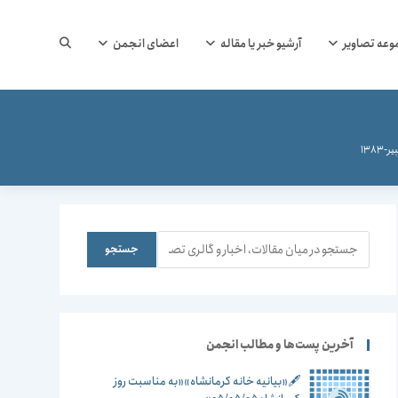
جستجوی
وعه تصاویر
آرشیو خبر یا مقاله
اعضای انجمن
وب
138
سایت
جستجو
جستجو
را
آخرین پست‌ها و مطالب انجمن
🖋️«بیانیه خانه کرمانشاه»«به مناسبت روز