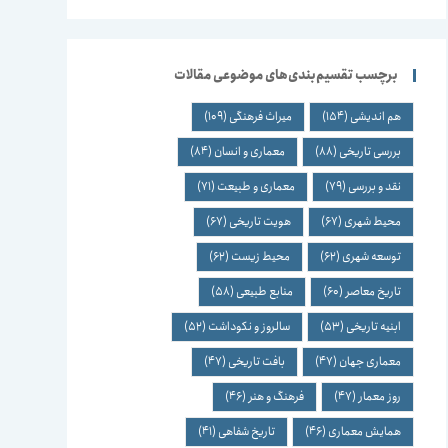
برچسب تقسیم‌بندی‌های موضوعی مقالات
هم اندیشی
(154)
میراث فرهنگی
(109)
بررسی تاریخی
(88)
معماری و انسان
(84)
نقد و بررسی
(79)
معماری و طبیعت
(71)
محیط شهری
(67)
هویت تاریخی
(67)
توسعه شهری
(62)
محیط زیست
(62)
تاریخ معاصر
(60)
منابع طبیعی
(58)
ابنیه تاریخی
(53)
سالروز و نکوداشت
(52)
معماری جهان
(47)
بافت تاریخی
(47)
روز معمار
(47)
فرهنگ و هنر
(46)
همایش معماری
(46)
تاریخ شفاهی
(41)