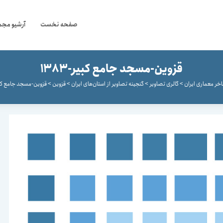
صفحه نخست
آرشیو مجم
قزوین-مسجد جامع کبیر-1383
خر معماری ایران
>
گالری تصاویر
>
گنجینه تصاویر از استان‌های ایران
>
قزوین
>
قزوین-مسجد جامع کبیر-3