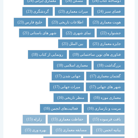
دوسالانه کتاب
(24)
مسکن
(24)
معماری ایرانی
(24)
فضای سبز
(24)
میراث معماری
(23)
گردشگری
(23)
هویت معماری
(23)
اطلاعات تاریخی
(23)
خلیج فارس
(23)
جشنواره
(22)
نمای شهری
(22)
شهر های باستانی
(21)
جایزه معماری
(21)
بین الملل
(21)
فناوری های نوین ساختمانی
(19)
رونمایی از کتاب
(18)
بزرگداشت
(18)
معماری اسلامی
(18)
گفتمان معماری
(17)
جهانی شدن
(17)
شهر های جهانی
(17)
میراث جهانی
(17)
معماری موزه
(16)
منظر تاریخی
(16)
مرمت و بازسازی
(16)
فعالیت‌های انجمن
(16)
بافت فرسوده
(15)
حفاظت معماری
(15)
زلزله
(15)
بیانیه انجمن
(15)
مسابقه معماری
(15)
بهره وری
(15)