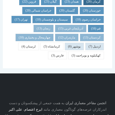
کرمان
(26)
همدان
(23)
گیلان
(23)
قزوین
(22)
خوزستان
(20)
گلستان
(20)
خراسان شمالی
(20)
خراسان رضوی
(18)
سیستان و بلوچستان
(18)
تهران
(17)
قم
(16)
آذربایجان غربی
(15)
زنجان
(13)
کردستان
(13)
مازندران
(12)
چهارمحال و بختیاری
(10)
اردبیل
(7)
بوشهر
(6)
کرمانشاه
(5)
لرستان
(4)
کهکیلویه و بویراحمد
(3)
فارس
(3)
نجمن مفاخر معماری ایران
به همت جمعی از پیشکسوتان و دست
درکاران عرصه‌های گوناگون معماری مانند
ایرج اعتصام
،
علی اکبر