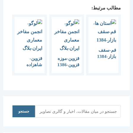
مطالب مرتبط:
قم-سقف
بازار-1384
قزوین-موزه
قزوین-
قزوین-1386
شاهزاده
حسین-1384
جستجو
جستجو