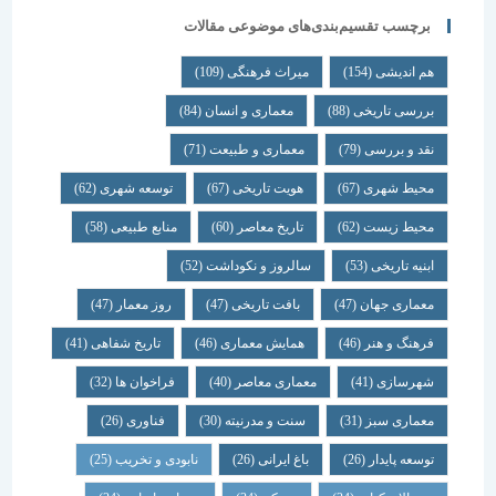
برچسب تقسیم‌بندی‌های موضوعی مقالات
هم اندیشی
(154)
میراث فرهنگی
(109)
بررسی تاریخی
(88)
معماری و انسان
(84)
نقد و بررسی
(79)
معماری و طبیعت
(71)
محیط شهری
(67)
هویت تاریخی
(67)
توسعه شهری
(62)
محیط زیست
(62)
تاریخ معاصر
(60)
منابع طبیعی
(58)
ابنیه تاریخی
(53)
سالروز و نکوداشت
(52)
معماری جهان
(47)
بافت تاریخی
(47)
روز معمار
(47)
فرهنگ و هنر
(46)
همایش معماری
(46)
تاریخ شفاهی
(41)
شهرسازی
(41)
معماری معاصر
(40)
فراخوان ها
(32)
معماری سبز
(31)
سنت و مدرنیته
(30)
فناوری
(26)
توسعه پایدار
(26)
باغ ایرانی
(26)
نابودی و تخریب
(25)