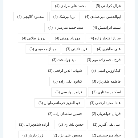
غزال کرامتی
(5)
محمد علی مرادی
(4)
ابوالحسن میرعمادی
(4)
ثریا بیرشک
(4)
محمود گلابچی
(4)
نسیم ایرانمنش
(4)
سید حمید میرمیران
(4)
ساناز افتخار زاده
(4)
مهرداد بهمنی
(4)
پرویز طلایی
(4)
علی طاهری
(4)
فرید نائینی
(3)
مهناز محمودی
(3)
فرخ محمدزاده مهر
(3)
امید جوانبخت
(3)
کیکاووس امینی
(3)
شهاب الدین ارفعی
(3)
فاطمه ظفرنژاد
(3)
کتایون تقی زاده
(3)
اسكندر مختاری
(3)
فرامرز پارسی
(3)
عبدالمجید ارفعی
(3)
عبدالعزیز فرمانفرماییان
(3)
فریال جواهریان
(2)
حسین سلطان زاده
(2)
علی نقی گلریز
(2)
حسن بلخاری
(2)
آزاده شاهچراغی
(2)
جواد میرحسینی
(2)
مسعود علی نژاد
(2)
ژرژ دارش
(2)