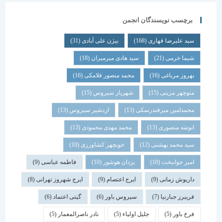
برچسب نویسندگان انجمن
سید علیرضا قهاری
(168)
بیژن علی آبادی
(31)
شیما خرمی
(21)
سید هادی میرمیران
(18)
بهروز مرباغی
(16)
محمد منصور فلامکی
(16)
منوچهر مزینی
(15)
شهریار سیروس
(15)
محمدامین میرفندرسکی
(13)
اردشیر سیروس
(13)
انوشه منصوری
(13)
محمد مهدی محمودی
(13)
سید محمد بهشتی
(12)
خوبچهر کشاورزی
(10)
امیر جوانبخت
(10)
یزدان هوشور
(10)
فاطمه عباسی
(9)
داریوش زمانی
(9)
ایرج اعتصام
(9)
ایرج شهروز تهرانی
(8)
فریبرز جبارنیا
(7)
سیروس باور
(6)
گیتی اعتماد
(6)
فرخ باور
(5)
جلیل اولیاء
(5)
نادر ناصرالمعمار
(5)