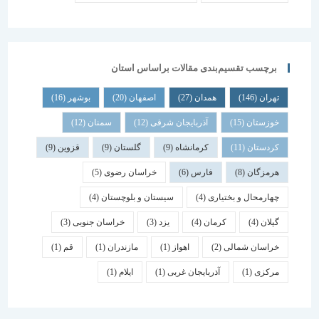
برچسب تقسیم‌بندی مقالات براساس استان
تهران
(146)
همدان
(27)
اصفهان
(20)
بوشهر
(16)
خوزستان
(15)
آذربایجان شرقی
(12)
سمنان
(12)
کردستان
(11)
کرمانشاه
(9)
گلستان
(9)
قزوین
(9)
هرمزگان
(8)
فارس
(6)
خراسان رضوی
(5)
چهارمحال و بختیاری
(4)
سیستان و بلوچستان
(4)
گیلان
(4)
کرمان
(4)
یزد
(3)
خراسان جنوبی
(3)
خراسان شمالی
(2)
اهواز
(1)
مازندران
(1)
قم
(1)
مرکزی
(1)
آذربایجان غربی
(1)
ایلام
(1)