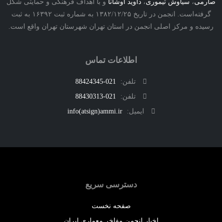
ی
،
سیاوش تیموری
،
داوید اوشانا
و با اهداف فرهنگی و حمایتی شکل
گرفته‌است. انجمن در تاریخ ۱۳۸۲/۱۲/۲۵ به شماره ثبت ۱۶۳۹۲ به ثبت
ه و مرکز اصلی انجمن در استان تهران شهرستان تهران واقع است.
اطلاعات تماس
تلفن:
021-88424345
تلفن:
021-88430313
ایمیل:
info(atsign)ammi.ir
دسترسی سریع
صفحه نخست
اخبار انجمن مفاخر معماری ایران