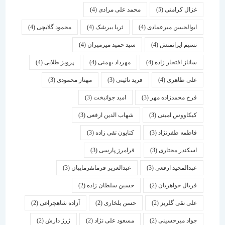
غزال کرامتی
(5)
محمد علی مرادی
(4)
ابوالحسن میرعمادی
(4)
ثریا بیرشک
(4)
محمود گلابچی
(4)
نسیم ایرانمنش
(4)
سید حمید میرمیران
(4)
ساناز افتخار زاده
(4)
مهرداد بهمنی
(4)
پرویز طلایی
(4)
علی طاهری
(4)
فرید نائینی
(3)
مهناز محمودی
(3)
فرخ محمدزاده مهر
(3)
امید جوانبخت
(3)
کیکاووس امینی
(3)
شهاب الدین ارفعی
(3)
فاطمه ظفرنژاد
(3)
کتایون تقی زاده
(3)
اسكندر مختاری
(3)
فرامرز پارسی
(3)
عبدالمجید ارفعی
(3)
عبدالعزیز فرمانفرماییان
(3)
فریال جواهریان
(2)
حسین سلطان زاده
(2)
علی نقی گلریز
(2)
حسن بلخاری
(2)
آزاده شاهچراغی
(2)
جواد میرحسینی
(2)
مسعود علی نژاد
(2)
ژرژ دارش
(2)