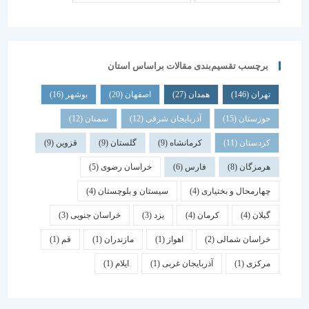
برچسب تقسیم‌بندی مقالات براساس استان
تهران
(146)
همدان
(27)
اصفهان
(20)
بوشهر
(16)
خوزستان
(15)
آذربایجان شرقی
(12)
سمنان
(12)
کردستان
(11)
کرمانشاه
(9)
گلستان
(9)
قزوین
(9)
هرمزگان
(8)
فارس
(6)
خراسان رضوی
(5)
چهارمحال و بختیاری
(4)
سیستان و بلوچستان
(4)
گیلان
(4)
کرمان
(4)
یزد
(3)
خراسان جنوبی
(3)
خراسان شمالی
(2)
اهواز
(1)
مازندران
(1)
قم
(1)
مرکزی
(1)
آذربایجان غربی
(1)
ایلام
(1)