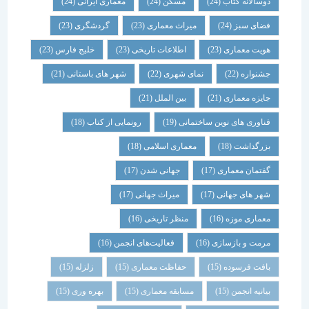
دوسالانه کتاب
(24)
مسکن
(24)
معماری ایرانی
(24)
فضای سبز
(24)
میراث معماری
(23)
گردشگری
(23)
هویت معماری
(23)
اطلاعات تاریخی
(23)
خلیج فارس
(23)
جشنواره
(22)
نمای شهری
(22)
شهر های باستانی
(21)
جایزه معماری
(21)
بین الملل
(21)
فناوری های نوین ساختمانی
(19)
رونمایی از کتاب
(18)
بزرگداشت
(18)
معماری اسلامی
(18)
گفتمان معماری
(17)
جهانی شدن
(17)
شهر های جهانی
(17)
میراث جهانی
(17)
معماری موزه
(16)
منظر تاریخی
(16)
مرمت و بازسازی
(16)
فعالیت‌های انجمن
(16)
بافت فرسوده
(15)
حفاظت معماری
(15)
زلزله
(15)
بیانیه انجمن
(15)
مسابقه معماری
(15)
بهره وری
(15)