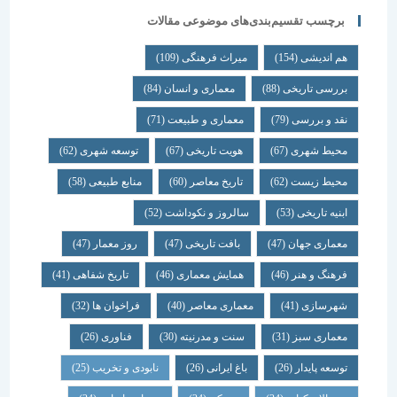
برچسب تقسیم‌بندی‌های موضوعی مقالات
هم اندیشی
(154)
میراث فرهنگی
(109)
بررسی تاریخی
(88)
معماری و انسان
(84)
نقد و بررسی
(79)
معماری و طبیعت
(71)
محیط شهری
(67)
هویت تاریخی
(67)
توسعه شهری
(62)
محیط زیست
(62)
تاریخ معاصر
(60)
منابع طبیعی
(58)
ابنیه تاریخی
(53)
سالروز و نکوداشت
(52)
معماری جهان
(47)
بافت تاریخی
(47)
روز معمار
(47)
فرهنگ و هنر
(46)
همایش معماری
(46)
تاریخ شفاهی
(41)
شهرسازی
(41)
معماری معاصر
(40)
فراخوان ها
(32)
معماری سبز
(31)
سنت و مدرنیته
(30)
فناوری
(26)
توسعه پایدار
(26)
باغ ایرانی
(26)
نابودی و تخریب
(25)