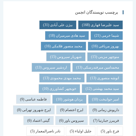
برچسب نویسندگان انجمن
سید علیرضا قهاری
(168)
بیژن علی آبادی
(31)
شیما خرمی
(21)
سید هادی میرمیران
(18)
بهروز مرباغی
(16)
محمد منصور فلامکی
(16)
منوچهر مزینی
(15)
شهریار سیروس
(15)
محمدامین میرفندرسکی
(13)
اردشیر سیروس
(13)
انوشه منصوری
(13)
محمد مهدی محمودی
(13)
سید محمد بهشتی
(12)
خوبچهر کشاورزی
(10)
امیر جوانبخت
(10)
یزدان هوشور
(10)
فاطمه عباسی
(9)
داریوش زمانی
(9)
ایرج اعتصام
(9)
ایرج شهروز تهرانی
(8)
فریبرز جبارنیا
(7)
سیروس باور
(6)
گیتی اعتماد
(6)
فرخ باور
(5)
جلیل اولیاء
(5)
نادر ناصرالمعمار
(5)