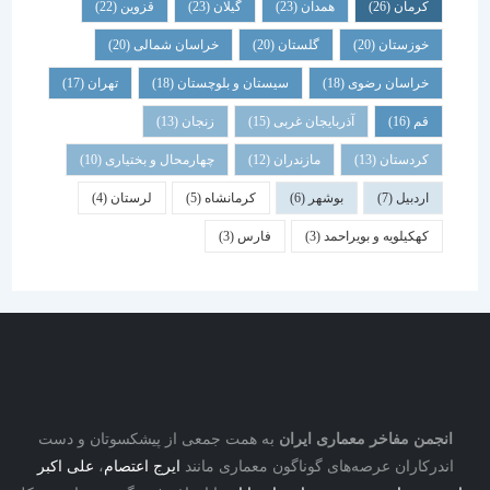
کرمان
(26)
همدان
(23)
گیلان
(23)
قزوین
(22)
خوزستان
(20)
گلستان
(20)
خراسان شمالی
(20)
خراسان رضوی
(18)
سیستان و بلوچستان
(18)
تهران
(17)
قم
(16)
آذربایجان غربی
(15)
زنجان
(13)
کردستان
(13)
مازندران
(12)
چهارمحال و بختیاری
(10)
اردبیل
(7)
بوشهر
(6)
کرمانشاه
(5)
لرستان
(4)
کهکیلویه و بویراحمد
(3)
فارس
(3)
نجمن مفاخر معماری ایران
به همت جمعی از پیشکسوتان و دست
درکاران عرصه‌های گوناگون معماری مانند
ایرج اعتصام
،
علی اکبر