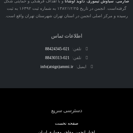
ی
،
سیاوش تیموری
،
داوید اوشانا
و با اهداف فرهنگی و حمایتی شکل
گرفته‌است. انجمن در تاریخ ۱۳۸۲/۱۲/۲۵ به شماره ثبت ۱۶۳۹۲ به ثبت
ه و مرکز اصلی انجمن در استان تهران شهرستان تهران واقع است.
اطلاعات تماس
تلفن:
021-88424345
تلفن:
021-88430313
ایمیل:
info(atsign)ammi.ir
دسترسی سریع
صفحه نخست
اخبار انجمن مفاخر معماری ایران