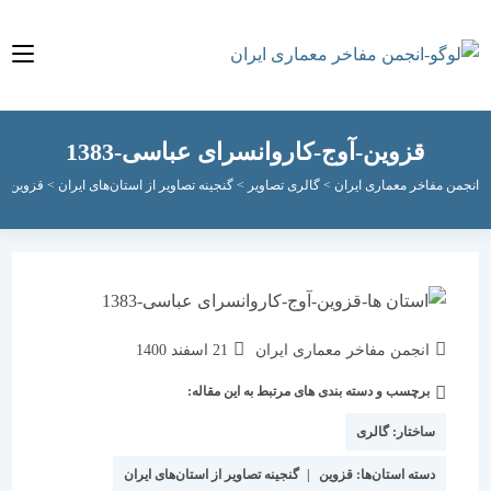
قزوین-آوج-کاروانسرای عباسی-1383
مفاخر معماری ایران
>
گالری تصاویر
>
گنجینه تصاویر از استان‌های ایران
>
قزوین
>
قزوین-آو
نویسندهٔ
نوشته
انجمن مفاخر معماری ایران
21 اسفند 1400
نوشته:
منتشر
برچسب و دسته بندی های مرتبط به این مقاله:
دسته‌
شده
نوشته:
است:
ساختار:
گالری
دسته استان‌ها:
قزوین
|
گنجینه تصاویر از استان‌های ایران