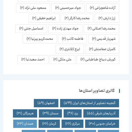
آزاده شاهچراغی
(2)
جواد میرحسینی
(2)
مسعود علی نژاد
(2)
ژرژ دارش
(2)
محمدرضا کارگر
(2)
ابراهیم حقیقی
(2)
محمدرضا اصلانی
(2)
جواد مهدی زاده
(2)
اسماعیل جنتی
(2)
شهریار قدیمی
(2)
فاطمه کاتب
(2)
محمدکریم پیرنیا
(2)
کامران صفامنش
(2)
ایرج کلانتری
(2)
کورش دیباج طباطبایی
(2)
علی ملکی
(2)
احمد سعیدنیا
(2)
گالری تصاویر استان‌ها
گنجینه تصاویر از استان‌های ایران
(599)
اصفهان
(59)
آذربایجان شرقی
(55)
یزد
(46)
سمنان
(39)
هرمزگان
(31)
خراسان جنوبی
(30)
مرکزی
(26)
کرمان
(26)
همدان
(23)