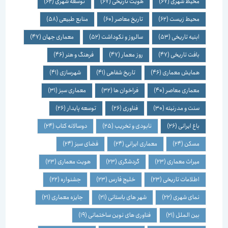
محیط شهری
(67)
هویت تاریخی
(67)
توسعه شهری
(62)
محیط زیست
(62)
تاریخ معاصر
(60)
منابع طبیعی
(58)
ابنیه تاریخی
(53)
سالروز و نکوداشت
(52)
معماری جهان
(47)
بافت تاریخی
(47)
روز معمار
(47)
فرهنگ و هنر
(46)
همایش معماری
(46)
تاریخ شفاهی
(41)
شهرسازی
(41)
معماری معاصر
(40)
فراخوان ها
(32)
معماری سبز
(31)
سنت و مدرنیته
(30)
فناوری
(26)
توسعه پایدار
(26)
باغ ایرانی
(26)
نابودی و تخریب
(25)
دوسالانه کتاب
(24)
مسکن
(24)
معماری ایرانی
(24)
فضای سبز
(24)
میراث معماری
(23)
گردشگری
(23)
هویت معماری
(23)
اطلاعات تاریخی
(23)
خلیج فارس
(23)
جشنواره
(22)
نمای شهری
(22)
شهر های باستانی
(21)
جایزه معماری
(21)
بین الملل
(21)
فناوری های نوین ساختمانی
(19)