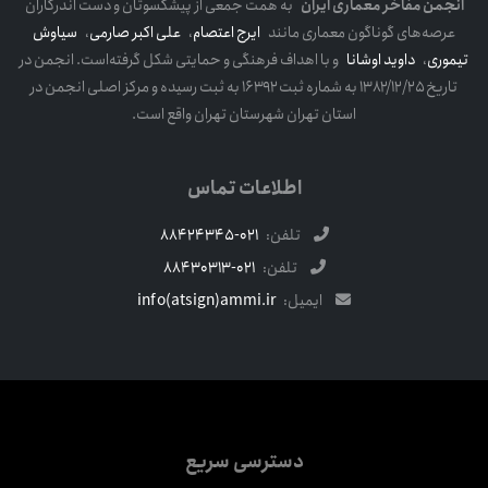
انجمن مفاخر معماری ایران
به همت جمعی از پیشکسوتان و دست اندرکاران
عرصه‌های گوناگون معماری مانند
ایرج اعتصام
،
علی اکبر صارمی
،
سیاوش
تیموری
،
داوید اوشانا
و با اهداف فرهنگی و حمایتی شکل گرفته‌است. انجمن در
تاریخ ۱۳۸۲/۱۲/۲۵ به شماره ثبت ۱۶۳۹۲ به ثبت رسیده و مرکز اصلی انجمن در
استان تهران شهرستان تهران واقع است.
اطلاعات تماس
تلفن:
021-88424345
تلفن:
021-88430313
ایمیل:
info(atsign)ammi.ir
دسترسی سریع