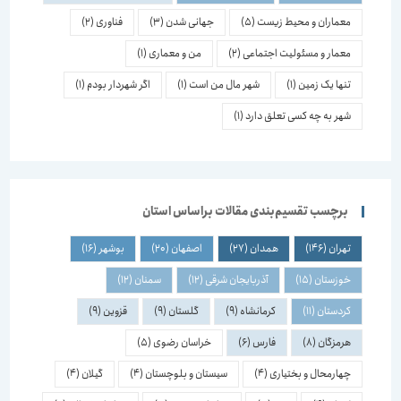
معماران و محیط زیست
(5)
جهانی شدن
(3)
فناوری
(2)
معمار و مسئولیت اجتماعی
(2)
من و معماری
(1)
تنها یک زمین
(1)
شهر مال من است
(1)
اگر شهردار بودم
(1)
شهر به چه کسی تعلق دارد
(1)
برچسب تقسیم‌بندی مقالات براساس استان
تهران
(146)
همدان
(27)
اصفهان
(20)
بوشهر
(16)
خوزستان
(15)
آذربایجان شرقی
(12)
سمنان
(12)
کردستان
(11)
کرمانشاه
(9)
گلستان
(9)
قزوین
(9)
هرمزگان
(8)
فارس
(6)
خراسان رضوی
(5)
چهارمحال و بختیاری
(4)
سیستان و بلوچستان
(4)
گیلان
(4)