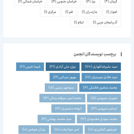
کرمان
(4)
یزد
(3)
خراسان جنوبی
(3)
خراسان شمالی
(2)
اهواز
(1)
مازندران
(1)
قم
(1)
مرکزی
(1)
آذربایجان غربی
(1)
ایلام
(1)
برچسب نویسندگان انجمن
سید علیرضا قهاری
(168)
بیژن علی آبادی
(31)
شیما خرمی
(21)
سید هادی میرمیران
(18)
بهروز مرباغی
(16)
محمد منصور فلامکی
(16)
منوچهر مزینی
(15)
شهریار سیروس
(15)
محمدامین میرفندرسکی
(13)
اردشیر سیروس
(13)
انوشه منصوری
(13)
محمد مهدی محمودی
(13)
سید محمد بهشتی
(12)
خوبچهر کشاورزی
(10)
امیر جوانبخت
(10)
یزدان هوشور
(10)