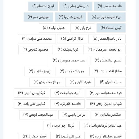
فاطمه عباسی
(9)
داریوش زمانی
(9)
ایرج اعتصام
(9)
ایرج شهروز تهرانی
(8)
فریبرز جبارنیا
(7)
سیروس باور
(6)
گیتی اعتماد
(6)
فرخ باور
(5)
جلیل اولیاء
(5)
نادر ناصرالمعمار
(5)
غزال کرامتی
(5)
محمد علی مرادی
(4)
ابوالحسن میرعمادی
(4)
ثریا بیرشک
(4)
محمود گلابچی
(4)
نسیم ایرانمنش
(4)
سید حمید میرمیران
(4)
ساناز افتخار زاده
(4)
مهرداد بهمنی
(4)
پرویز طلایی
(4)
علی طاهری
(4)
فرید نائینی
(3)
مهناز محمودی
(3)
فرخ محمدزاده مهر
(3)
امید جوانبخت
(3)
کیکاووس امینی
(3)
شهاب الدین ارفعی
(3)
فاطمه ظفرنژاد
(3)
کتایون تقی زاده
(3)
اسكندر مختاری
(3)
فرامرز پارسی
(3)
عبدالمجید ارفعی
(3)
عبدالعزیز فرمانفرماییان
(3)
فریال جواهریان
(2)
حسین سلطان زاده
(2)
علی نقی گلریز
(2)
حسن بلخاری
(2)