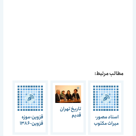
مطالب مرتبط:
تاریخ تهران
قدیم
اسناد مصور-
قزوین-موزه
میراث مکتوب
قزوین-1386
معماری-