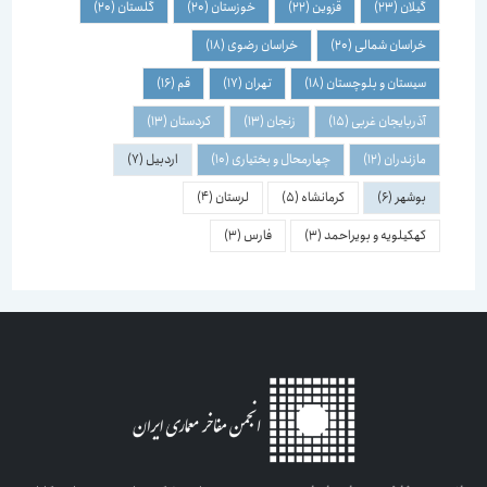
گیلان
(23)
قزوین
(22)
خوزستان
(20)
گلستان
(20)
خراسان شمالی
(20)
خراسان رضوی
(18)
سیستان و بلوچستان
(18)
تهران
(17)
قم
(16)
آذربایجان غربی
(15)
زنجان
(13)
کردستان
(13)
مازندران
(12)
چهارمحال و بختیاری
(10)
اردبیل
(7)
بوشهر
(6)
کرمانشاه
(5)
لرستان
(4)
کهکیلویه و بویراحمد
(3)
فارس
(3)