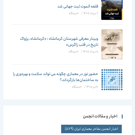
قلعه الموت ثبت جهانی شد
7 مرداد 1405
/
۰ دیدگاه
وبینار معرفی شهرستان کرمانشاه : «کرمانشاه، پژواک
تاریخ در قلب زاگرس»
5 مرداد 1405
/
۰ دیدگاه
حضور نور در معماری چگونه می تواند سلامت و بهره‌وری را
به ساختمان‌ها بازگرداند؟
10 تیر 1405
/
۰ دیدگاه
اخبار و مقالات انجمن
اخبار انجمن مفاخر معماری ایران
(579)