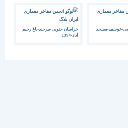
وبی-خوسف-مسجد
خراسان جنوبی-بیرجند-باغ رحیم
آباد-1394