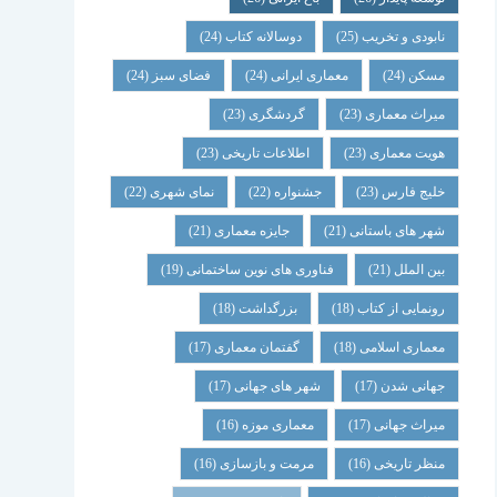
نابودی و تخریب
(25)
دوسالانه کتاب
(24)
مسکن
(24)
معماری ایرانی
(24)
فضای سبز
(24)
میراث معماری
(23)
گردشگری
(23)
هویت معماری
(23)
اطلاعات تاریخی
(23)
خلیج فارس
(23)
جشنواره
(22)
نمای شهری
(22)
شهر های باستانی
(21)
جایزه معماری
(21)
بین الملل
(21)
فناوری های نوین ساختمانی
(19)
رونمایی از کتاب
(18)
بزرگداشت
(18)
معماری اسلامی
(18)
گفتمان معماری
(17)
جهانی شدن
(17)
شهر های جهانی
(17)
میراث جهانی
(17)
معماری موزه
(16)
منظر تاریخی
(16)
مرمت و بازسازی
(16)