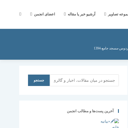
جستجوی
موعه تصاویر
آرشیو خبر یا مقاله
اعضای انجمن
وب
وس-مسجد جامع-1394
سایت
جستجو
جستجو
را
آخرین پست‌ها و مطالب انجمن