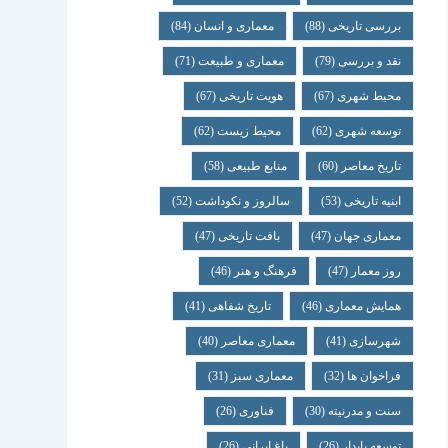
بررسی تاریخی
(88)
معماری و انسان
(84)
نقد و بررسی
(79)
معماری و طبیعت
(71)
محیط شهری
(67)
هویت تاریخی
(67)
توسعه شهری
(62)
محیط زیست
(62)
تاریخ معاصر
(60)
منابع طبیعی
(58)
ابنیه تاریخی
(53)
سالروز و نکوداشت
(52)
معماری جهان
(47)
بافت تاریخی
(47)
روز معمار
(47)
فرهنگ و هنر
(46)
همایش معماری
(46)
تاریخ شفاهی
(41)
شهرسازی
(41)
معماری معاصر
(40)
فراخوان ها
(32)
معماری سبز
(31)
سنت و مدرنیته
(30)
فناوری
(26)
توسعه پایدار
(26)
باغ ایرانی
(26)