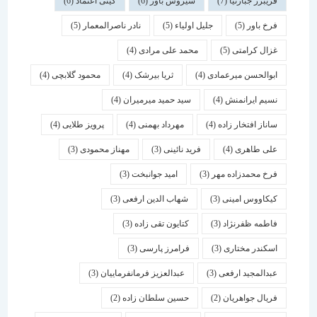
فریبرز جبارنیا
(7)
سیروس باور
(6)
گیتی اعتماد
(6)
فرخ باور
(5)
جلیل اولیاء
(5)
نادر ناصرالمعمار
(5)
غزال کرامتی
(5)
محمد علی مرادی
(4)
ابوالحسن میرعمادی
(4)
ثریا بیرشک
(4)
محمود گلابچی
(4)
نسیم ایرانمنش
(4)
سید حمید میرمیران
(4)
ساناز افتخار زاده
(4)
مهرداد بهمنی
(4)
پرویز طلایی
(4)
علی طاهری
(4)
فرید نائینی
(3)
مهناز محمودی
(3)
فرخ محمدزاده مهر
(3)
امید جوانبخت
(3)
کیکاووس امینی
(3)
شهاب الدین ارفعی
(3)
فاطمه ظفرنژاد
(3)
کتایون تقی زاده
(3)
اسكندر مختاری
(3)
فرامرز پارسی
(3)
عبدالمجید ارفعی
(3)
عبدالعزیز فرمانفرماییان
(3)
فریال جواهریان
(2)
حسین سلطان زاده
(2)