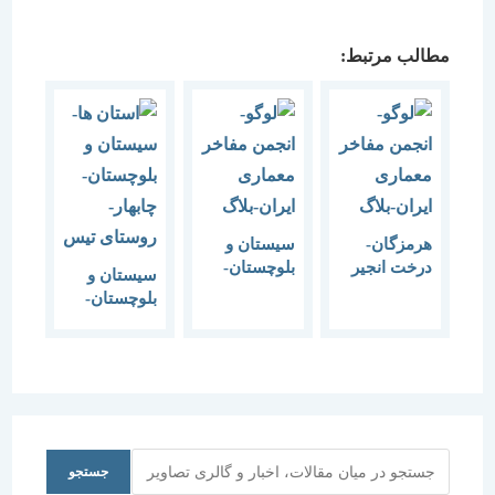
مطالب مرتبط:
هرمزگان-
سیستان و
درخت انجیر
بلوچستان-
سیستان و
معابد-1385
چابهار-
بلوچستان-
روستای
چابهار-
رمین-ساحل
روستای تیس
دریای عمان
جستجو
جستجو