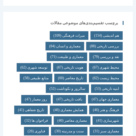
برچسب تقسیم‌بندی‌های موضوعی مقالات
هم اندیشی
(154)
میراث فرهنگی
(109)
بررسی تاریخی
(88)
معماری و انسان
(84)
نقد و بررسی
(79)
معماری و طبیعت
(71)
محیط شهری
(67)
هویت تاریخی
(67)
توسعه شهری
(62)
محیط زیست
(62)
تاریخ معاصر
(60)
منابع طبیعی
(58)
ابنیه تاریخی
(53)
سالروز و نکوداشت
(52)
معماری جهان
(47)
بافت تاریخی
(47)
روز معمار
(47)
فرهنگ و هنر
(46)
همایش معماری
(46)
تاریخ شفاهی
(41)
شهرسازی
(41)
معماری معاصر
(40)
فراخوان ها
(32)
معماری سبز
(31)
سنت و مدرنیته
(30)
فناوری
(26)