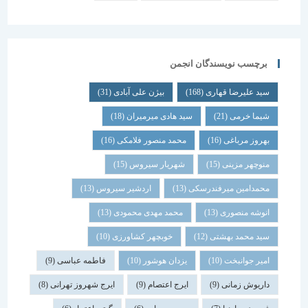
برچسب نویسندگان انجمن
سید علیرضا قهاری
(168)
بیژن علی آبادی
(31)
شیما خرمی
(21)
سید هادی میرمیران
(18)
بهروز مرباغی
(16)
محمد منصور فلامکی
(16)
منوچهر مزینی
(15)
شهریار سیروس
(15)
محمدامین میرفندرسکی
(13)
اردشیر سیروس
(13)
انوشه منصوری
(13)
محمد مهدی محمودی
(13)
سید محمد بهشتی
(12)
خوبچهر کشاورزی
(10)
امیر جوانبخت
(10)
یزدان هوشور
(10)
فاطمه عباسی
(9)
داریوش زمانی
(9)
ایرج اعتصام
(9)
ایرج شهروز تهرانی
(8)