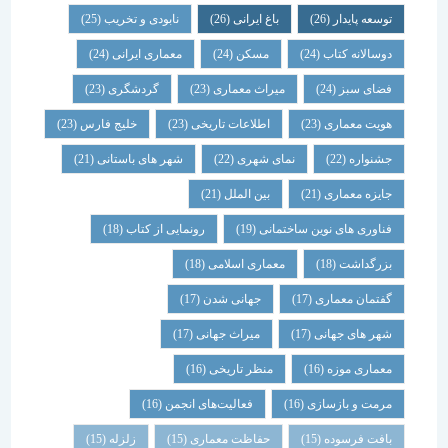
توسعه پایدار
(26)
باغ ایرانی
(26)
نابودی و تخریب
(25)
دوسالانه کتاب
(24)
مسکن
(24)
معماری ایرانی
(24)
فضای سبز
(24)
میراث معماری
(23)
گردشگری
(23)
هویت معماری
(23)
اطلاعات تاریخی
(23)
خلیج فارس
(23)
جشنواره
(22)
نمای شهری
(22)
شهر های باستانی
(21)
جایزه معماری
(21)
بین الملل
(21)
فناوری های نوین ساختمانی
(19)
رونمایی از کتاب
(18)
بزرگداشت
(18)
معماری اسلامی
(18)
گفتمان معماری
(17)
جهانی شدن
(17)
شهر های جهانی
(17)
میراث جهانی
(17)
معماری موزه
(16)
منظر تاریخی
(16)
مرمت و بازسازی
(16)
فعالیت‌های انجمن
(16)
بافت فرسوده
(15)
حفاظت معماری
(15)
زلزله
(15)