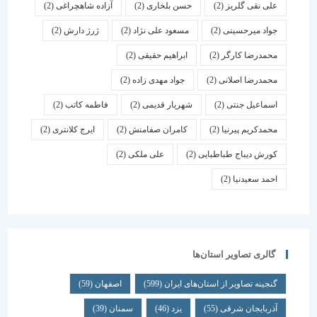
علی نقی گلریز
(2)
حسن بلخاری
(2)
آزاده شاهچراغی
(2)
جواد میرحسینی
(2)
مسعود علی نژاد
(2)
ژرژ دارش
(2)
محمدرضا کارگر
(2)
ابراهیم حقیقی
(2)
محمدرضا اصلانی
(2)
جواد مهدی زاده
(2)
اسماعیل جنتی
(2)
شهریار قدیمی
(2)
فاطمه کاتب
(2)
محمدکریم پیرنیا
(2)
کامران صفامنش
(2)
ایرج کلانتری
(2)
کورش دیباج طباطبایی
(2)
علی ملکی
(2)
احمد سعیدنیا
(2)
گالری تصاویر استان‌ها
گنجینه تصاویر از استان‌های ایران
(599)
اصفهان
(59)
آذربایجان شرقی
(55)
یزد
(46)
سمنان
(39)