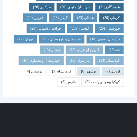
هرمزگان
(31)
خراسان جنوبی
(30)
مرکزی
(26)
کرمان
(26)
همدان
(23)
گیلان
(23)
قزوین
(22)
خوزستان
(20)
گلستان
(20)
خراسان شمالی
(20)
خراسان رضوی
(18)
سیستان و بلوچستان
(18)
تهران
(17)
قم
(16)
آذربایجان غربی
(15)
زنجان
(13)
کردستان
(13)
مازندران
(12)
چهارمحال و بختیاری
(10)
اردبیل
(7)
بوشهر
(6)
کرمانشاه
(5)
لرستان
(4)
کهکیلویه و بویراحمد
(3)
فارس
(3)