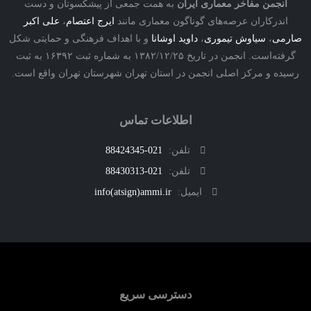
نجمن مفاخر معماری ایران
به همت جمعی از پیشکسوتان و دست
درکاران عرصه‌های گوناگون معماری مانند
ایرج اعتصام
،
علی اکبر
ی
،
سیاوش تیموری
،
داوید اوشانا
و با اهداف فرهنگی و حمایتی شکل
گرفته‌است. انجمن در تاریخ ۱۳۸۲/۱۲/۲۵ به شماره ثبت ۱۶۳۹۲ به ثبت
ه و مرکز اصلی انجمن در استان تهران شهرستان تهران واقع است.
اطلاعات تماس
تلفن:
021-88424345
تلفن:
021-88430313
ایمیل:
info(atsign)ammi.ir
دسترسی سریع