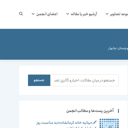
جستجوی
وعه تصاویر
آرشیو خبر یا مقاله
اعضای انجمن
وب
وچستان-چابهار
سایت
جستجو
جستجو
را
آخرین پست‌ها و مطالب انجمن
🖋️«بیانیه خانه کرمانشاه»«به مناسبت روز