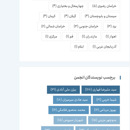
خراسان رضوی
(5)
چهارمحال و بختیاری
(4)
سیستان و بلوچستان
(4)
گیلان
(4)
کرمان
(4)
یزد
(3)
خراسان جنوبی
(3)
خراسان شمالی
(2)
اهواز
(1)
مازندران
(1)
قم
(1)
مرکزی
(1)
آذربایجان غربی
(1)
ایلام
(1)
برچسب نویسندگان انجمن
سید علیرضا قهاری
(168)
بیژن علی آبادی
(31)
شیما خرمی
(21)
سید هادی میرمیران
(18)
بهروز مرباغی
(16)
محمد منصور فلامکی
(16)
منوچهر مزینی
(15)
شهریار سیروس
(15)