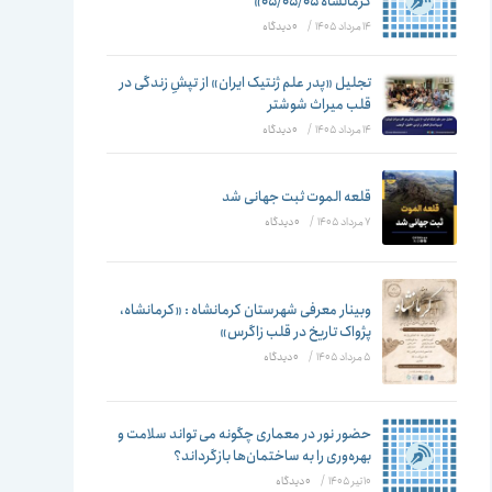
تغییر
کرمانشاه ۰۵/۰۵/۰۵»
14 مرداد 1405
/
۰ دیدگاه
تجلیل «پدر علم ژنتیک ایران» از تپشِ زندگی در
قلب میراث شوشتر
دهید
14 مرداد 1405
/
۰ دیدگاه
قلعه الموت ثبت جهانی شد
7 مرداد 1405
/
۰ دیدگاه
وبینار معرفی شهرستان کرمانشاه : «کرمانشاه،
پژواک تاریخ در قلب زاگرس»
5 مرداد 1405
/
۰ دیدگاه
حضور نور در معماری چگونه می تواند سلامت و
بهره‌وری را به ساختمان‌ها بازگرداند؟
10 تیر 1405
/
۰ دیدگاه