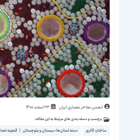
نویسندهٔ
نوشته
انجمن مفاخر معماری ایران
23 اسفند 1400
نوشته:
منتشر
برچسب و دسته بندی های مرتبط به این مقاله:
دسته‌
شده
نوشته:
است:
ساختار:
گالری
دسته استان‌ها:
سیستان و بلوچستان
|
گنجینه تصاوی