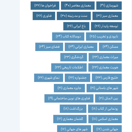
شهرسازی
(41)
معماری معاصر
(40)
فراخوان ها
(32)
معماری سبز
(31)
سنت و مدرنیته
(30)
فناوری
(26)
توسعه پایدار
(26)
باغ ایرانی
(26)
نابودی و تخریب
(25)
دوسالانه کتاب
(24)
مسکن
(24)
معماری ایرانی
(24)
فضای سبز
(24)
میراث معماری
(23)
گردشگری
(23)
هویت معماری
(23)
اطلاعات تاریخی
(23)
خلیج فارس
(23)
جشنواره
(22)
نمای شهری
(22)
شهر های باستانی
(21)
جایزه معماری
(21)
بین الملل
(21)
فناوری های نوین ساختمانی
(19)
رونمایی از کتاب
(18)
بزرگداشت
(18)
معماری اسلامی
(18)
گفتمان معماری
(17)
جهانی شدن
(17)
شهر های جهانی
(17)