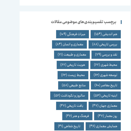
برچسب تقسیم‌بندی‌های موضوعی مقالات
هم اندیشی
(154)
میراث فرهنگی
(109)
بررسی تاریخی
(88)
معماری و انسان
(84)
نقد و بررسی
(79)
معماری و طبیعت
(71)
محیط شهری
(67)
هویت تاریخی
(67)
توسعه شهری
(62)
محیط زیست
(62)
تاریخ معاصر
(60)
منابع طبیعی
(58)
ابنیه تاریخی
(53)
سالروز و نکوداشت
(52)
معماری جهان
(47)
بافت تاریخی
(47)
روز معمار
(47)
فرهنگ و هنر
(46)
همایش معماری
(46)
تاریخ شفاهی
(41)