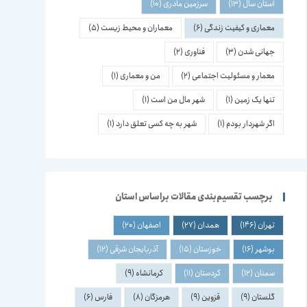
استان سال
(13)
سرزمین مادری
(10)
معماری و کیفیت زندگی
(6)
معماران و محیط زیست
(5)
جهانی شدن
(3)
فناوری
(2)
معمار و مسئولیت اجتماعی
(2)
من و معماری
(1)
تنها یک زمین
(1)
شهر مال من است
(1)
اگر شهردار بودم
(1)
شهر به چه کسی تعلق دارد
(1)
برچسب تقسیم‌بندی مقالات براساس استان
تهران
(146)
همدان
(27)
اصفهان
(20)
بوشهر
(16)
خوزستان
(15)
آذربایجان شرقی
(12)
سمنان
(12)
کردستان
(11)
کرمانشاه
(9)
گلستان
(9)
قزوین
(9)
هرمزگان
(8)
فارس
(6)