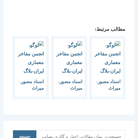
مطالب مرتبط:
اسناد مصور-
اسناد مصور-
اسناد مصور-
میراث
میراث
میراث
مکتوب
مکتوب
مکتوب
معماری-
معماری-
معماری-
خیابان لاله
دروازه های
تهران در
زار
تهران
عصر قاجار
جستجو
جستجو