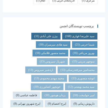
مرکزی
(1)
آذربایجان غربی
(1)
ایلام
(1)
برچسب نویسندگان انجمن
سید علیرضا قهاری
(168)
بیژن علی آبادی
(31)
شیما خرمی
(21)
سید هادی میرمیران
(18)
بهروز مرباغی
(16)
محمد منصور فلامکی
(16)
منوچهر مزینی
(15)
شهریار سیروس
(15)
محمدامین میرفندرسکی
(13)
اردشیر سیروس
(13)
انوشه منصوری
(13)
محمد مهدی محمودی
(13)
سید محمد بهشتی
(12)
خوبچهر کشاورزی
(10)
امیر جوانبخت
(10)
یزدان هوشور
(10)
فاطمه عباسی
(9)
داریوش زمانی
(9)
ایرج اعتصام
(9)
ایرج شهروز تهرانی
(8)