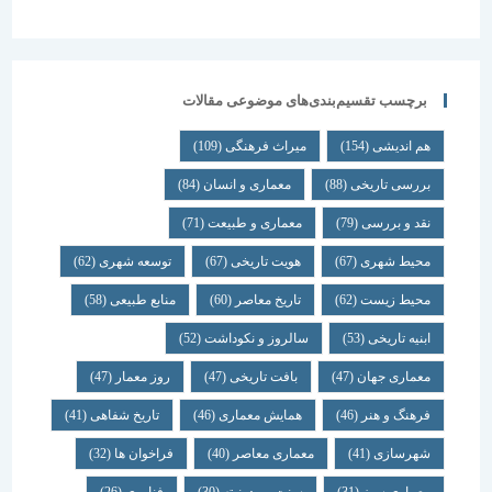
برچسب تقسیم‌بندی‌های موضوعی مقالات
هم اندیشی
(154)
میراث فرهنگی
(109)
بررسی تاریخی
(88)
معماری و انسان
(84)
نقد و بررسی
(79)
معماری و طبیعت
(71)
محیط شهری
(67)
هویت تاریخی
(67)
توسعه شهری
(62)
محیط زیست
(62)
تاریخ معاصر
(60)
منابع طبیعی
(58)
ابنیه تاریخی
(53)
سالروز و نکوداشت
(52)
معماری جهان
(47)
بافت تاریخی
(47)
روز معمار
(47)
فرهنگ و هنر
(46)
همایش معماری
(46)
تاریخ شفاهی
(41)
شهرسازی
(41)
معماری معاصر
(40)
فراخوان ها
(32)