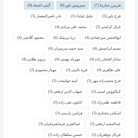
فریبرز جبارنیا
(7)
سیروس باور
(6)
گیتی اعتماد
(6)
فرخ باور
(5)
جلیل اولیاء
(5)
نادر ناصرالمعمار
(5)
غزال کرامتی
(5)
محمد علی مرادی
(4)
ابوالحسن میرعمادی
(4)
ثریا بیرشک
(4)
محمود گلابچی
(4)
نسیم ایرانمنش
(4)
سید حمید میرمیران
(4)
ساناز افتخار زاده
(4)
مهرداد بهمنی
(4)
پرویز طلایی
(4)
علی طاهری
(4)
فرید نائینی
(3)
مهناز محمودی
(3)
فرخ محمدزاده مهر
(3)
امید جوانبخت
(3)
کیکاووس امینی
(3)
شهاب الدین ارفعی
(3)
فاطمه ظفرنژاد
(3)
کتایون تقی زاده
(3)
اسكندر مختاری
(3)
فرامرز پارسی
(3)
عبدالمجید ارفعی
(3)
عبدالعزیز فرمانفرماییان
(3)
فریال جواهریان
(2)
حسین سلطان زاده
(2)