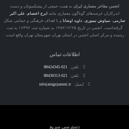
نجمن مفاخر معماری ایران
به همت جمعی از پیشکسوتان و دست
درکاران عرصه‌های گوناگون معماری مانند
ایرج اعتصام
،
علی اکبر
ی
،
سیاوش تیموری
،
داوید اوشانا
و با اهداف فرهنگی و حمایتی شکل
گرفته‌است. انجمن در تاریخ ۱۳۸۲/۱۲/۲۵ به شماره ثبت ۱۶۳۹۲ به ثبت
ه و مرکز اصلی انجمن در استان تهران شهرستان تهران واقع است.
اطلاعات تماس
تلفن:
021-88424345
تلفن:
021-88430313
ایمیل:
info(atsign)ammi.ir
دسترسی سریع