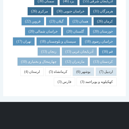
آذربایجان شرقی
(55)
یزد
(46)
سمنان
(39)
هرمزگان
(31)
خراسان جنوبی
(30)
مرکزی
(26)
کرمان
(26)
همدان
(23)
گیلان
(23)
قزوین
(22)
خوزستان
(20)
گلستان
(20)
خراسان شمالی
(20)
خراسان رضوی
(18)
سیستان و بلوچستان
(18)
تهران
(17)
قم
(16)
آذربایجان غربی
(15)
زنجان
(13)
کردستان
(13)
مازندران
(12)
چهارمحال و بختیاری
(10)
اردبیل
(7)
بوشهر
(6)
کرمانشاه
(5)
لرستان
(4)
کهکیلویه و بویراحمد
(3)
فارس
(3)