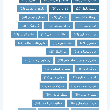
معماری سبز
(31)
سنت و مدرنیته
(30)
فناوری
(26)
توسعه پایدار
(26)
باغ ایرانی
(26)
نابودی و تخریب
(25)
دوسالانه کتاب
(24)
مسکن
(24)
معماری ایرانی
(24)
فضای سبز
(24)
میراث معماری
(23)
گردشگری
(23)
هویت معماری
(23)
اطلاعات تاریخی
(23)
خلیج فارس
(23)
جشنواره
(22)
نمای شهری
(22)
شهر های باستانی
(21)
جایزه معماری
(21)
بین الملل
(21)
فناوری های نوین ساختمانی
(19)
رونمایی از کتاب
(18)
بزرگداشت
(18)
معماری اسلامی
(18)
گفتمان معماری
(17)
جهانی شدن
(17)
شهر های جهانی
(17)
میراث جهانی
(17)
معماری موزه
(16)
منظر تاریخی
(16)
مرمت و بازسازی
(16)
فعالیت‌های انجمن
(16)