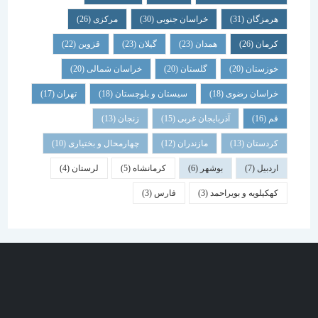
هرمزگان
(31)
خراسان جنوبی
(30)
مرکزی
(26)
کرمان
(26)
همدان
(23)
گیلان
(23)
قزوین
(22)
خوزستان
(20)
گلستان
(20)
خراسان شمالی
(20)
خراسان رضوی
(18)
سیستان و بلوچستان
(18)
تهران
(17)
قم
(16)
آذربایجان غربی
(15)
زنجان
(13)
کردستان
(13)
مازندران
(12)
چهارمحال و بختیاری
(10)
اردبیل
(7)
بوشهر
(6)
کرمانشاه
(5)
لرستان
(4)
کهکیلویه و بویراحمد
(3)
فارس
(3)