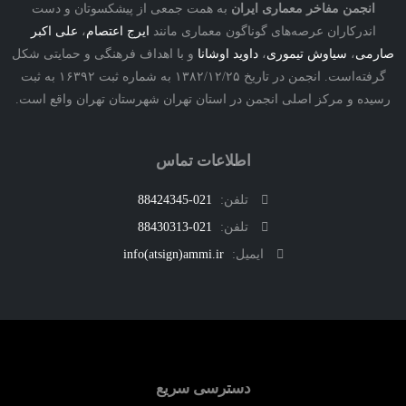
نجمن مفاخر معماری ایران
به همت جمعی از پیشکسوتان و دست
درکاران عرصه‌های گوناگون معماری مانند
ایرج اعتصام
،
علی اکبر
ی
،
سیاوش تیموری
،
داوید اوشانا
و با اهداف فرهنگی و حمایتی شکل
گرفته‌است. انجمن در تاریخ ۱۳۸۲/۱۲/۲۵ به شماره ثبت ۱۶۳۹۲ به ثبت
ه و مرکز اصلی انجمن در استان تهران شهرستان تهران واقع است.
اطلاعات تماس
تلفن:
021-88424345
تلفن:
021-88430313
ایمیل:
info(atsign)ammi.ir
دسترسی سریع