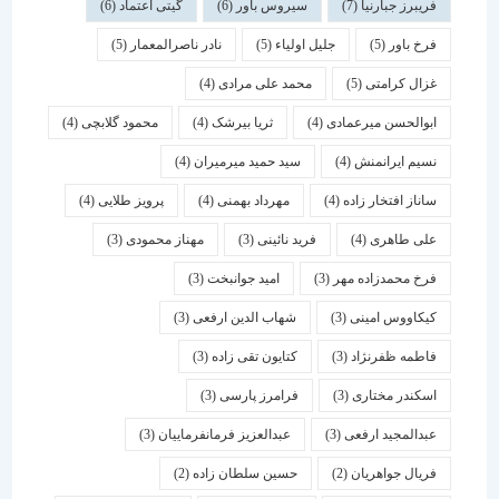
فریبرز جبارنیا
(7)
سیروس باور
(6)
گیتی اعتماد
(6)
فرخ باور
(5)
جلیل اولیاء
(5)
نادر ناصرالمعمار
(5)
غزال کرامتی
(5)
محمد علی مرادی
(4)
ابوالحسن میرعمادی
(4)
ثریا بیرشک
(4)
محمود گلابچی
(4)
نسیم ایرانمنش
(4)
سید حمید میرمیران
(4)
ساناز افتخار زاده
(4)
مهرداد بهمنی
(4)
پرویز طلایی
(4)
علی طاهری
(4)
فرید نائینی
(3)
مهناز محمودی
(3)
فرخ محمدزاده مهر
(3)
امید جوانبخت
(3)
کیکاووس امینی
(3)
شهاب الدین ارفعی
(3)
فاطمه ظفرنژاد
(3)
کتایون تقی زاده
(3)
اسكندر مختاری
(3)
فرامرز پارسی
(3)
عبدالمجید ارفعی
(3)
عبدالعزیز فرمانفرماییان
(3)
فریال جواهریان
(2)
حسین سلطان زاده
(2)