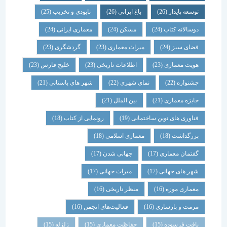
توسعه پایدار
(26)
باغ ایرانی
(26)
نابودی و تخریب
(25)
دوسالانه کتاب
(24)
مسکن
(24)
معماری ایرانی
(24)
فضای سبز
(24)
میراث معماری
(23)
گردشگری
(23)
هویت معماری
(23)
اطلاعات تاریخی
(23)
خلیج فارس
(23)
جشنواره
(22)
نمای شهری
(22)
شهر های باستانی
(21)
جایزه معماری
(21)
بین الملل
(21)
فناوری های نوین ساختمانی
(19)
رونمایی از کتاب
(18)
بزرگداشت
(18)
معماری اسلامی
(18)
گفتمان معماری
(17)
جهانی شدن
(17)
شهر های جهانی
(17)
میراث جهانی
(17)
معماری موزه
(16)
منظر تاریخی
(16)
مرمت و بازسازی
(16)
فعالیت‌های انجمن
(16)
بافت فرسوده
(15)
حفاظت معماری
(15)
زلزله
(15)