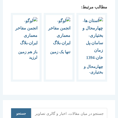
مطالب مرتبط:
تنها یک زمین
باز هم زمین
لرزید
چهارمحال و
بختیاری-
سامان-پل
زمان
خان-1394
جستجو
جستجو