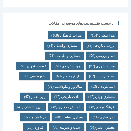
برچسب تقسیم‌بندی‌های موضوعی مقالات
هم اندیشی
(154)
میراث فرهنگی
(109)
بررسی تاریخی
(88)
معماری و انسان
(84)
نقد و بررسی
(79)
معماری و طبیعت
(71)
محیط شهری
(67)
هویت تاریخی
(67)
توسعه شهری
(62)
محیط زیست
(62)
تاریخ معاصر
(60)
منابع طبیعی
(58)
ابنیه تاریخی
(53)
سالروز و نکوداشت
(52)
معماری جهان
(47)
بافت تاریخی
(47)
روز معمار
(47)
فرهنگ و هنر
(46)
همایش معماری
(46)
تاریخ شفاهی
(41)
شهرسازی
(41)
معماری معاصر
(40)
فراخوان ها
(32)
معماری سبز
(31)
سنت و مدرنیته
(30)
فناوری
(26)