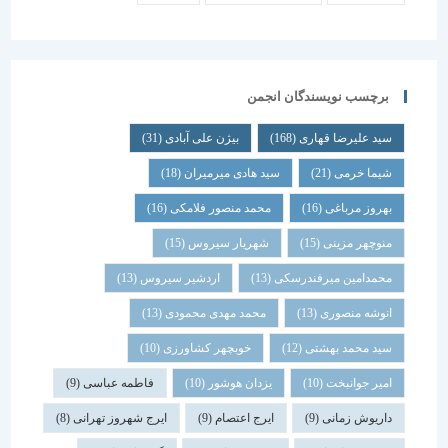
برچسب نویسندگان انجمن
سید علیرضا قهاری
(168)
بیژن علی آبادی
(31)
شیما خرمی
(21)
سید هادی میرمیران
(18)
بهروز مرباغی
(16)
محمد منصور فلامکی
(16)
منوچهر مزینی
(15)
شهریار سیروس
(15)
محمدامین میرفندرسکی
(13)
اردشیر سیروس
(13)
انوشه منصوری
(13)
محمد مهدی محمودی
(13)
سید محمد بهشتی
(12)
خوبچهر کشاورزی
(10)
امیر جوانبخت
(10)
یزدان هوشور
(10)
فاطمه عباسی
(9)
داریوش زمانی
(9)
ایرج اعتصام
(9)
ایرج شهروز تهرانی
(8)