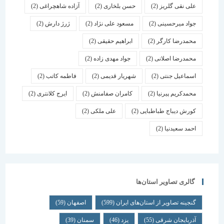
علی نقی گلریز
(2)
حسن بلخاری
(2)
آزاده شاهچراغی
(2)
جواد میرحسینی
(2)
مسعود علی نژاد
(2)
ژرژ دارش
(2)
محمدرضا کارگر
(2)
ابراهیم حقیقی
(2)
محمدرضا اصلانی
(2)
جواد مهدی زاده
(2)
اسماعیل جنتی
(2)
شهریار قدیمی
(2)
فاطمه کاتب
(2)
محمدکریم پیرنیا
(2)
کامران صفامنش
(2)
ایرج کلانتری
(2)
کورش دیباج طباطبایی
(2)
علی ملکی
(2)
احمد سعیدنیا
(2)
گالری تصاویر استان‌ها
گنجینه تصاویر از استان‌های ایران
(599)
اصفهان
(59)
آذربایجان شرقی
(55)
یزد
(46)
سمنان
(39)