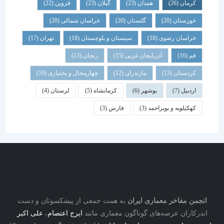
کرمان
(26)
همدان
(23)
گیلان
(23)
قزوین
(22)
خوزستان
(20)
گلستان
(20)
خراسان شمالی
(20)
خراسان رضوی
(18)
سیستان و بلوچستان
(18)
تهران
(17)
قم
(16)
آذربایجان غربی
(15)
زنجان
(13)
کردستان
(13)
مازندران
(12)
چهارمحال و بختیاری
(10)
اردبیل
(7)
بوشهر
(6)
کرمانشاه
(5)
لرستان
(4)
کهکیلویه و بویراحمد
(3)
فارس
(3)
نجمن مفاخر معماری ایران
به همت جمعی از پیشکسوتان و دست
درکاران عرصه‌های گوناگون معماری مانند
ایرج اعتصام
،
علی اکبر