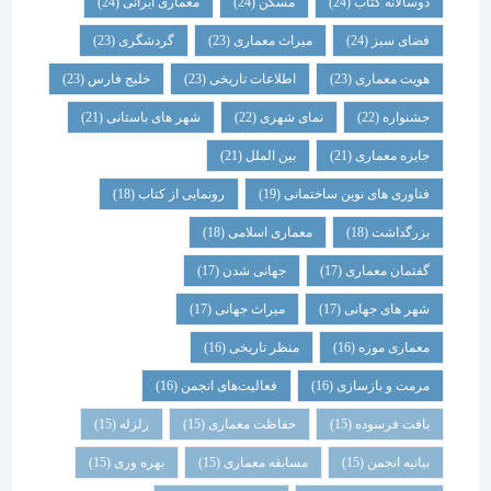
دوسالانه کتاب
(24)
مسکن
(24)
معماری ایرانی
(24)
فضای سبز
(24)
میراث معماری
(23)
گردشگری
(23)
هویت معماری
(23)
اطلاعات تاریخی
(23)
خلیج فارس
(23)
جشنواره
(22)
نمای شهری
(22)
شهر های باستانی
(21)
جایزه معماری
(21)
بین الملل
(21)
فناوری های نوین ساختمانی
(19)
رونمایی از کتاب
(18)
بزرگداشت
(18)
معماری اسلامی
(18)
گفتمان معماری
(17)
جهانی شدن
(17)
شهر های جهانی
(17)
میراث جهانی
(17)
معماری موزه
(16)
منظر تاریخی
(16)
مرمت و بازسازی
(16)
فعالیت‌های انجمن
(16)
بافت فرسوده
(15)
حفاظت معماری
(15)
زلزله
(15)
بیانیه انجمن
(15)
مسابقه معماری
(15)
بهره وری
(15)