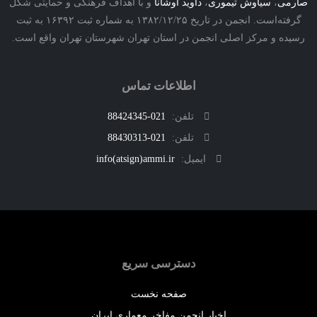
ی
،
سیاوش تیموری
،
داوید اوشانا
و با اهداف فرهنگی و حمایتی شکل
گرفته‌است. انجمن در تاریخ ۱۳۸۲/۱۲/۲۵ به شماره ثبت ۱۶۳۹۲ به ثبت
ه و مرکز اصلی انجمن در استان تهران شهرستان تهران واقع است.
اطلاعات تماس
تلفن:
021-88424345
تلفن:
021-88430313
ایمیل:
info(atsign)ammi.ir
دسترسی سریع
صفحه نخست
اخبار انجمن مفاخر معماری ایران