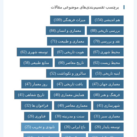
برچسب تقسیم‌بندی‌های موضوعی مقالات
هم اندیشی
(154)
میراث فرهنگی
(109)
بررسی تاریخی
(88)
معماری و انسان
(84)
نقد و بررسی
(79)
معماری و طبیعت
(71)
محیط شهری
(67)
هویت تاریخی
(67)
توسعه شهری
(62)
محیط زیست
(62)
تاریخ معاصر
(60)
منابع طبیعی
(58)
ابنیه تاریخی
(53)
سالروز و نکوداشت
(52)
معماری جهان
(47)
بافت تاریخی
(47)
روز معمار
(47)
فرهنگ و هنر
(46)
همایش معماری
(46)
تاریخ شفاهی
(41)
شهرسازی
(41)
معماری معاصر
(40)
فراخوان ها
(32)
معماری سبز
(31)
سنت و مدرنیته
(30)
فناوری
(26)
توسعه پایدار
(26)
باغ ایرانی
(26)
نابودی و تخریب
(25)