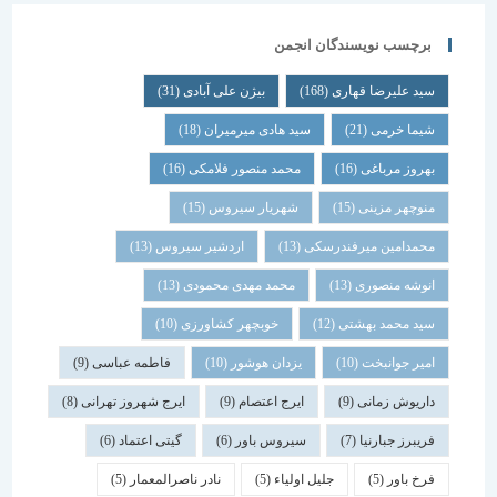
برچسب نویسندگان انجمن
سید علیرضا قهاری
(168)
بیژن علی آبادی
(31)
شیما خرمی
(21)
سید هادی میرمیران
(18)
بهروز مرباغی
(16)
محمد منصور فلامکی
(16)
منوچهر مزینی
(15)
شهریار سیروس
(15)
محمدامین میرفندرسکی
(13)
اردشیر سیروس
(13)
انوشه منصوری
(13)
محمد مهدی محمودی
(13)
سید محمد بهشتی
(12)
خوبچهر کشاورزی
(10)
امیر جوانبخت
(10)
یزدان هوشور
(10)
فاطمه عباسی
(9)
داریوش زمانی
(9)
ایرج اعتصام
(9)
ایرج شهروز تهرانی
(8)
فریبرز جبارنیا
(7)
سیروس باور
(6)
گیتی اعتماد
(6)
فرخ باور
(5)
جلیل اولیاء
(5)
نادر ناصرالمعمار
(5)