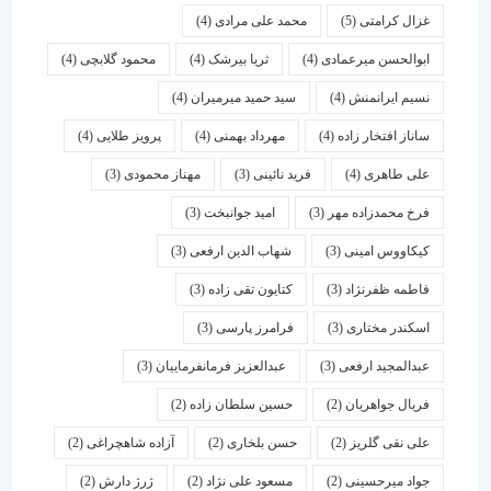
غزال کرامتی
(5)
محمد علی مرادی
(4)
ابوالحسن میرعمادی
(4)
ثریا بیرشک
(4)
محمود گلابچی
(4)
نسیم ایرانمنش
(4)
سید حمید میرمیران
(4)
ساناز افتخار زاده
(4)
مهرداد بهمنی
(4)
پرویز طلایی
(4)
علی طاهری
(4)
فرید نائینی
(3)
مهناز محمودی
(3)
فرخ محمدزاده مهر
(3)
امید جوانبخت
(3)
کیکاووس امینی
(3)
شهاب الدین ارفعی
(3)
فاطمه ظفرنژاد
(3)
کتایون تقی زاده
(3)
اسكندر مختاری
(3)
فرامرز پارسی
(3)
عبدالمجید ارفعی
(3)
عبدالعزیز فرمانفرماییان
(3)
فریال جواهریان
(2)
حسین سلطان زاده
(2)
علی نقی گلریز
(2)
حسن بلخاری
(2)
آزاده شاهچراغی
(2)
جواد میرحسینی
(2)
مسعود علی نژاد
(2)
ژرژ دارش
(2)