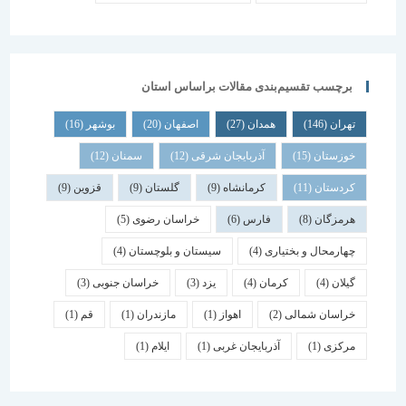
برچسب تقسیم‌بندی مقالات براساس استان
تهران
(146)
همدان
(27)
اصفهان
(20)
بوشهر
(16)
خوزستان
(15)
آذربایجان شرقی
(12)
سمنان
(12)
کردستان
(11)
کرمانشاه
(9)
گلستان
(9)
قزوین
(9)
هرمزگان
(8)
فارس
(6)
خراسان رضوی
(5)
چهارمحال و بختیاری
(4)
سیستان و بلوچستان
(4)
گیلان
(4)
کرمان
(4)
یزد
(3)
خراسان جنوبی
(3)
خراسان شمالی
(2)
اهواز
(1)
مازندران
(1)
قم
(1)
مرکزی
(1)
آذربایجان غربی
(1)
ایلام
(1)