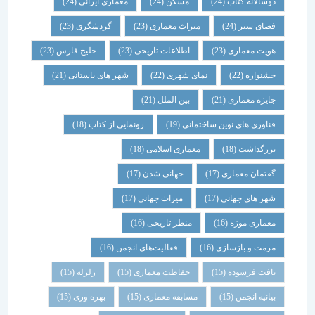
دوسالانه کتاب
(24)
مسکن
(24)
معماری ایرانی
(24)
فضای سبز
(24)
میراث معماری
(23)
گردشگری
(23)
هویت معماری
(23)
اطلاعات تاریخی
(23)
خلیج فارس
(23)
جشنواره
(22)
نمای شهری
(22)
شهر های باستانی
(21)
جایزه معماری
(21)
بین الملل
(21)
فناوری های نوین ساختمانی
(19)
رونمایی از کتاب
(18)
بزرگداشت
(18)
معماری اسلامی
(18)
گفتمان معماری
(17)
جهانی شدن
(17)
شهر های جهانی
(17)
میراث جهانی
(17)
معماری موزه
(16)
منظر تاریخی
(16)
مرمت و بازسازی
(16)
فعالیت‌های انجمن
(16)
بافت فرسوده
(15)
حفاظت معماری
(15)
زلزله
(15)
بیانیه انجمن
(15)
مسابقه معماری
(15)
بهره وری
(15)