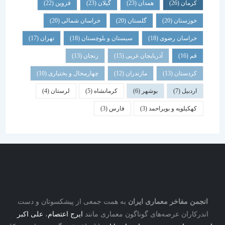
کرمان
(26)
همدان
(23)
گیلان
(23)
قزوین
(22)
خوزستان
(20)
گلستان
(20)
خراسان شمالی
(20)
خراسان رضوی
(18)
سیستان و بلوچستان
(18)
تهران
(17)
قم
(16)
آذربایجان غربی
(15)
زنجان
(13)
کردستان
(13)
مازندران
(12)
چهارمحال و بختیاری
(10)
اردبیل
(7)
بوشهر
(6)
کرمانشاه
(5)
لرستان
(4)
کهکیلویه و بویراحمد
(3)
فارس
(3)
نجمن مفاخر معماری ایران
به همت جمعی از پیشکسوتان و دست
درکاران عرصه‌های گوناگون معماری مانند
ایرج اعتصام
،
علی اکبر