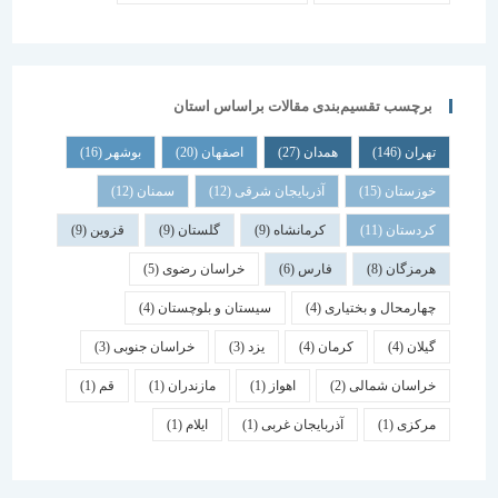
برچسب تقسیم‌بندی مقالات براساس استان
تهران
(146)
همدان
(27)
اصفهان
(20)
بوشهر
(16)
خوزستان
(15)
آذربایجان شرقی
(12)
سمنان
(12)
کردستان
(11)
کرمانشاه
(9)
گلستان
(9)
قزوین
(9)
هرمزگان
(8)
فارس
(6)
خراسان رضوی
(5)
چهارمحال و بختیاری
(4)
سیستان و بلوچستان
(4)
گیلان
(4)
کرمان
(4)
یزد
(3)
خراسان جنوبی
(3)
خراسان شمالی
(2)
اهواز
(1)
مازندران
(1)
قم
(1)
مرکزی
(1)
آذربایجان غربی
(1)
ایلام
(1)