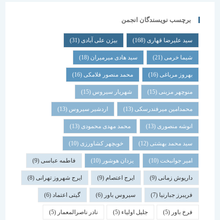
برچسب نویسندگان انجمن
سید علیرضا قهاری
(168)
بیژن علی آبادی
(31)
شیما خرمی
(21)
سید هادی میرمیران
(18)
بهروز مرباغی
(16)
محمد منصور فلامکی
(16)
منوچهر مزینی
(15)
شهریار سیروس
(15)
محمدامین میرفندرسکی
(13)
اردشیر سیروس
(13)
انوشه منصوری
(13)
محمد مهدی محمودی
(13)
سید محمد بهشتی
(12)
خوبچهر کشاورزی
(10)
امیر جوانبخت
(10)
یزدان هوشور
(10)
فاطمه عباسی
(9)
داریوش زمانی
(9)
ایرج اعتصام
(9)
ایرج شهروز تهرانی
(8)
فریبرز جبارنیا
(7)
سیروس باور
(6)
گیتی اعتماد
(6)
فرخ باور
(5)
جلیل اولیاء
(5)
نادر ناصرالمعمار
(5)