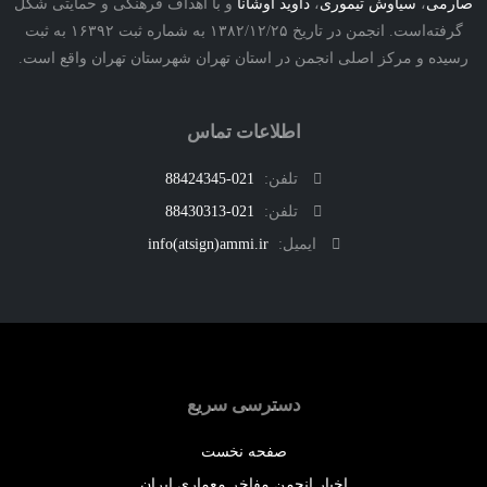
ی
،
سیاوش تیموری
،
داوید اوشانا
و با اهداف فرهنگی و حمایتی شکل
گرفته‌است. انجمن در تاریخ ۱۳۸۲/۱۲/۲۵ به شماره ثبت ۱۶۳۹۲ به ثبت
ه و مرکز اصلی انجمن در استان تهران شهرستان تهران واقع است.
اطلاعات تماس
تلفن:
021-88424345
تلفن:
021-88430313
ایمیل:
info(atsign)ammi.ir
دسترسی سریع
صفحه نخست
اخبار انجمن مفاخر معماری ایران