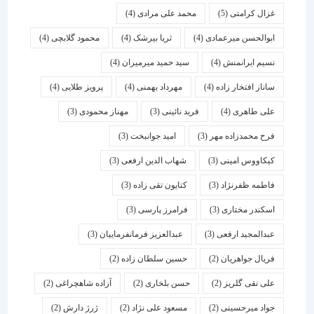
غزال کرامتی
(5)
محمد علی مرادی
(4)
ابوالحسن میرعمادی
(4)
ثریا بیرشک
(4)
محمود گلابچی
(4)
نسیم ایرانمنش
(4)
سید حمید میرمیران
(4)
ساناز افتخار زاده
(4)
مهرداد بهمنی
(4)
پرویز طلایی
(4)
علی طاهری
(4)
فرید نائینی
(3)
مهناز محمودی
(3)
فرخ محمدزاده مهر
(3)
امید جوانبخت
(3)
کیکاووس امینی
(3)
شهاب الدین ارفعی
(3)
فاطمه ظفرنژاد
(3)
کتایون تقی زاده
(3)
اسكندر مختاری
(3)
فرامرز پارسی
(3)
عبدالمجید ارفعی
(3)
عبدالعزیز فرمانفرماییان
(3)
فریال جواهریان
(2)
حسین سلطان زاده
(2)
علی نقی گلریز
(2)
حسن بلخاری
(2)
آزاده شاهچراغی
(2)
جواد میرحسینی
(2)
مسعود علی نژاد
(2)
ژرژ دارش
(2)