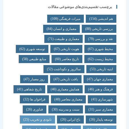
برچسب تقسیم‌بندی‌های موضوعی مقالات
هم اندیشی
(154)
میراث فرهنگی
(109)
بررسی تاریخی
(88)
معماری و انسان
(84)
نقد و بررسی
(79)
معماری و طبیعت
(71)
محیط شهری
(67)
هویت تاریخی
(67)
توسعه شهری
(62)
محیط زیست
(62)
تاریخ معاصر
(60)
منابع طبیعی
(58)
ابنیه تاریخی
(53)
سالروز و نکوداشت
(52)
معماری جهان
(47)
بافت تاریخی
(47)
روز معمار
(47)
فرهنگ و هنر
(46)
همایش معماری
(46)
تاریخ شفاهی
(41)
شهرسازی
(41)
معماری معاصر
(40)
فراخوان ها
(32)
معماری سبز
(31)
سنت و مدرنیته
(30)
فناوری
(26)
توسعه پایدار
(26)
باغ ایرانی
(26)
نابودی و تخریب
(25)