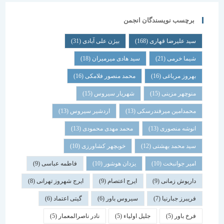
برچسب نویسندگان انجمن
سید علیرضا قهاری
(168)
بیژن علی آبادی
(31)
شیما خرمی
(21)
سید هادی میرمیران
(18)
بهروز مرباغی
(16)
محمد منصور فلامکی
(16)
منوچهر مزینی
(15)
شهریار سیروس
(15)
محمدامین میرفندرسکی
(13)
اردشیر سیروس
(13)
انوشه منصوری
(13)
محمد مهدی محمودی
(13)
سید محمد بهشتی
(12)
خوبچهر کشاورزی
(10)
امیر جوانبخت
(10)
یزدان هوشور
(10)
فاطمه عباسی
(9)
داریوش زمانی
(9)
ایرج اعتصام
(9)
ایرج شهروز تهرانی
(8)
فریبرز جبارنیا
(7)
سیروس باور
(6)
گیتی اعتماد
(6)
فرخ باور
(5)
جلیل اولیاء
(5)
نادر ناصرالمعمار
(5)