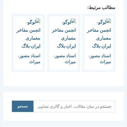
مطالب مرتبط:
اسناد مصور-
اسناد مصور-
اسناد مصور-
میراث
میراث
میراث
مکتوب
مکتوب
مکتوب
معماری-
معماری-
معماری-تخت
تهران در
ماسوله-1347
جمشید
عصر قاجار
جستجو
جستجو