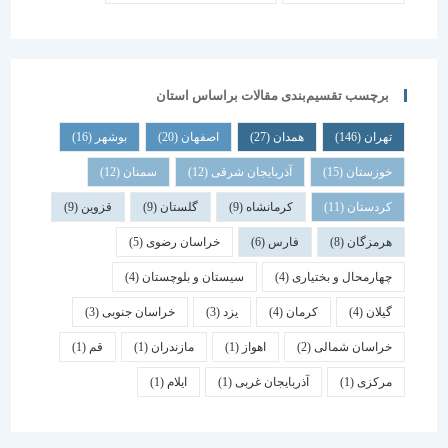
برچسب تقسیم‌بندی مقالات براساس استان
تهران
(146)
همدان
(27)
اصفهان
(20)
بوشهر
(16)
خوزستان
(15)
آذربایجان شرقی
(12)
سمنان
(12)
کردستان
(11)
کرمانشاه
(9)
گلستان
(9)
قزوین
(9)
هرمزگان
(8)
فارس
(6)
خراسان رضوی
(5)
چهارمحال و بختیاری
(4)
سیستان و بلوچستان
(4)
گیلان
(4)
کرمان
(4)
یزد
(3)
خراسان جنوبی
(3)
خراسان شمالی
(2)
اهواز
(1)
مازندران
(1)
قم
(1)
مرکزی
(1)
آذربایجان غربی
(1)
ایلام
(1)