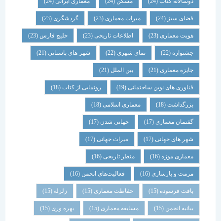
دوسالانه کتاب
(24)
مسکن
(24)
معماری ایرانی
(24)
فضای سبز
(24)
میراث معماری
(23)
گردشگری
(23)
هویت معماری
(23)
اطلاعات تاریخی
(23)
خلیج فارس
(23)
جشنواره
(22)
نمای شهری
(22)
شهر های باستانی
(21)
جایزه معماری
(21)
بین الملل
(21)
فناوری های نوین ساختمانی
(19)
رونمایی از کتاب
(18)
بزرگداشت
(18)
معماری اسلامی
(18)
گفتمان معماری
(17)
جهانی شدن
(17)
شهر های جهانی
(17)
میراث جهانی
(17)
معماری موزه
(16)
منظر تاریخی
(16)
مرمت و بازسازی
(16)
فعالیت‌های انجمن
(16)
بافت فرسوده
(15)
حفاظت معماری
(15)
زلزله
(15)
بیانیه انجمن
(15)
مسابقه معماری
(15)
بهره وری
(15)