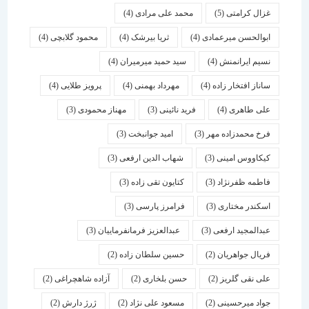
غزال کرامتی
(5)
محمد علی مرادی
(4)
ابوالحسن میرعمادی
(4)
ثریا بیرشک
(4)
محمود گلابچی
(4)
نسیم ایرانمنش
(4)
سید حمید میرمیران
(4)
ساناز افتخار زاده
(4)
مهرداد بهمنی
(4)
پرویز طلایی
(4)
علی طاهری
(4)
فرید نائینی
(3)
مهناز محمودی
(3)
فرخ محمدزاده مهر
(3)
امید جوانبخت
(3)
کیکاووس امینی
(3)
شهاب الدین ارفعی
(3)
فاطمه ظفرنژاد
(3)
کتایون تقی زاده
(3)
اسكندر مختاری
(3)
فرامرز پارسی
(3)
عبدالمجید ارفعی
(3)
عبدالعزیز فرمانفرماییان
(3)
فریال جواهریان
(2)
حسین سلطان زاده
(2)
علی نقی گلریز
(2)
حسن بلخاری
(2)
آزاده شاهچراغی
(2)
جواد میرحسینی
(2)
مسعود علی نژاد
(2)
ژرژ دارش
(2)