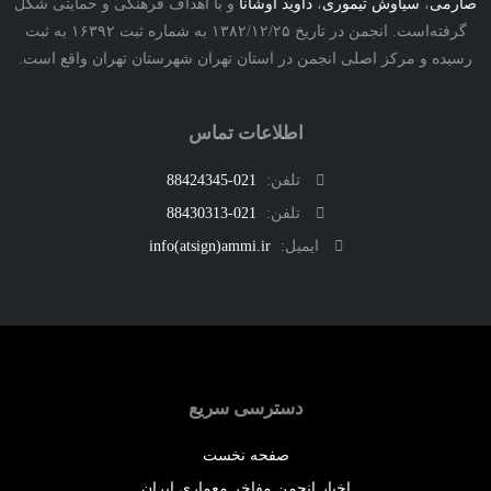
ی
،
سیاوش تیموری
،
داوید اوشانا
و با اهداف فرهنگی و حمایتی شکل
گرفته‌است. انجمن در تاریخ ۱۳۸۲/۱۲/۲۵ به شماره ثبت ۱۶۳۹۲ به ثبت
ه و مرکز اصلی انجمن در استان تهران شهرستان تهران واقع است.
اطلاعات تماس
تلفن:
021-88424345
تلفن:
021-88430313
ایمیل:
info(atsign)ammi.ir
دسترسی سریع
صفحه نخست
اخبار انجمن مفاخر معماری ایران