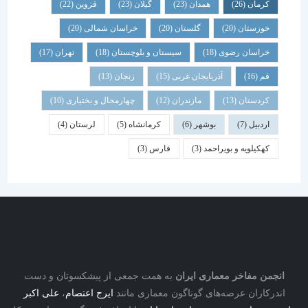
کرمان
(26)
همدان
(23)
گیلان
(23)
قزوین
(22)
خوزستان
(20)
گلستان
(20)
خراسان شمالی
(20)
خراسان رضوی
(18)
سیستان و بلوچستان
(18)
تهران
(17)
قم
(16)
آذربایجان غربی
(15)
زنجان
(13)
کردستان
(13)
مازندران
(12)
چهارمحال و بختیاری
(10)
اردبیل
(7)
بوشهر
(6)
کرمانشاه
(5)
لرستان
(4)
کهکیلویه و بویراحمد
(3)
فارس
(3)
نجمن مفاخر معماری ایران
به همت جمعی از پیشکسوتان و دست
درکاران عرصه‌های گوناگون معماری مانند
ایرج اعتصام
،
علی اکبر