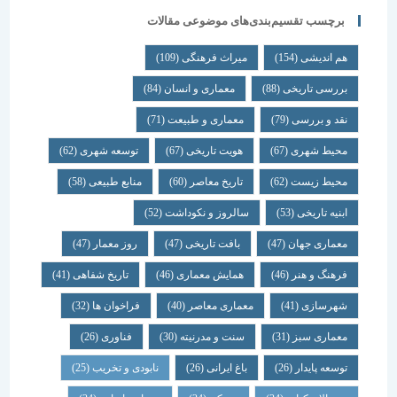
برچسب تقسیم‌بندی‌های موضوعی مقالات
هم اندیشی
(154)
میراث فرهنگی
(109)
بررسی تاریخی
(88)
معماری و انسان
(84)
نقد و بررسی
(79)
معماری و طبیعت
(71)
محیط شهری
(67)
هویت تاریخی
(67)
توسعه شهری
(62)
محیط زیست
(62)
تاریخ معاصر
(60)
منابع طبیعی
(58)
ابنیه تاریخی
(53)
سالروز و نکوداشت
(52)
معماری جهان
(47)
بافت تاریخی
(47)
روز معمار
(47)
فرهنگ و هنر
(46)
همایش معماری
(46)
تاریخ شفاهی
(41)
شهرسازی
(41)
معماری معاصر
(40)
فراخوان ها
(32)
معماری سبز
(31)
سنت و مدرنیته
(30)
فناوری
(26)
توسعه پایدار
(26)
باغ ایرانی
(26)
نابودی و تخریب
(25)