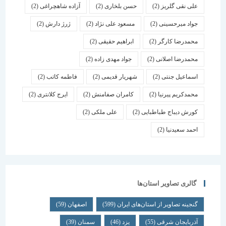
علی نقی گلریز
(2)
حسن بلخاری
(2)
آزاده شاهچراغی
(2)
جواد میرحسینی
(2)
مسعود علی نژاد
(2)
ژرژ دارش
(2)
محمدرضا کارگر
(2)
ابراهیم حقیقی
(2)
محمدرضا اصلانی
(2)
جواد مهدی زاده
(2)
اسماعیل جنتی
(2)
شهریار قدیمی
(2)
فاطمه کاتب
(2)
محمدکریم پیرنیا
(2)
کامران صفامنش
(2)
ایرج کلانتری
(2)
کورش دیباج طباطبایی
(2)
علی ملکی
(2)
احمد سعیدنیا
(2)
گالری تصاویر استان‌ها
گنجینه تصاویر از استان‌های ایران
(599)
اصفهان
(59)
آذربایجان شرقی
(55)
یزد
(46)
سمنان
(39)