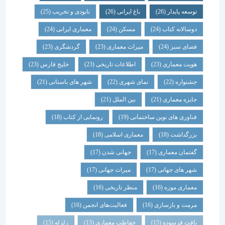
توسعه پایدار
(26)
باغ ایرانی
(26)
نابودی و تخریب
(25)
دوسالانه کتاب
(24)
مسکن
(24)
معماری ایرانی
(24)
فضای سبز
(24)
میراث معماری
(23)
گردشگری
(23)
هویت معماری
(23)
اطلاعات تاریخی
(23)
خلیج فارس
(23)
جشنواره
(22)
نمای شهری
(22)
شهر های باستانی
(21)
جایزه معماری
(21)
بین الملل
(21)
فناوری های نوین ساختمانی
(19)
رونمایی از کتاب
(18)
بزرگداشت
(18)
معماری اسلامی
(18)
گفتمان معماری
(17)
جهانی شدن
(17)
شهر های جهانی
(17)
میراث جهانی
(17)
معماری موزه
(16)
منظر تاریخی
(16)
مرمت و بازسازی
(16)
فعالیت‌های انجمن
(16)
بافت فرسوده
(15)
حفاظت معماری
(15)
زلزله
(15)