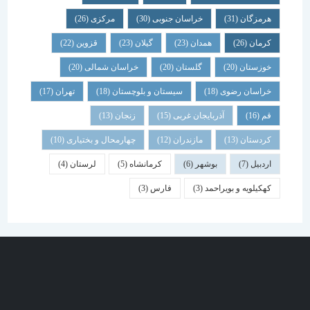
هرمزگان
(31)
خراسان جنوبی
(30)
مرکزی
(26)
کرمان
(26)
همدان
(23)
گیلان
(23)
قزوین
(22)
خوزستان
(20)
گلستان
(20)
خراسان شمالی
(20)
خراسان رضوی
(18)
سیستان و بلوچستان
(18)
تهران
(17)
قم
(16)
آذربایجان غربی
(15)
زنجان
(13)
کردستان
(13)
مازندران
(12)
چهارمحال و بختیاری
(10)
اردبیل
(7)
بوشهر
(6)
کرمانشاه
(5)
لرستان
(4)
کهکیلویه و بویراحمد
(3)
فارس
(3)