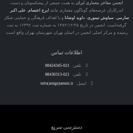
نجمن مفاخر معماری ایران
به همت جمعی از پیشکسوتان و دست
درکاران عرصه‌های گوناگون معماری مانند
ایرج اعتصام
،
علی اکبر
ی
،
سیاوش تیموری
،
داوید اوشانا
و با اهداف فرهنگی و حمایتی شکل
گرفته‌است. انجمن در تاریخ ۱۳۸۲/۱۲/۲۵ به شماره ثبت ۱۶۳۹۲ به ثبت
ه و مرکز اصلی انجمن در استان تهران شهرستان تهران واقع است.
اطلاعات تماس
تلفن:
021-88424345
تلفن:
021-88430313
ایمیل:
info(atsign)ammi.ir
دسترسی سریع