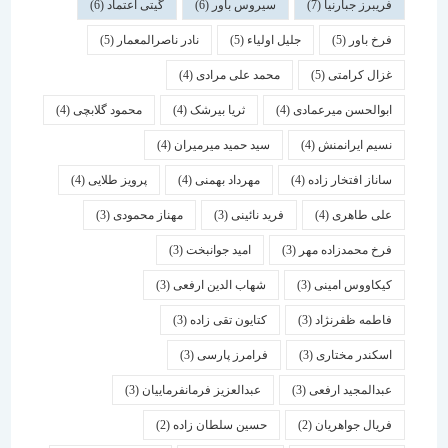
فریبرز جبارنیا
(7)
سیروس باور
(6)
گیتی اعتماد
(6)
فرخ باور
(5)
جلیل اولیاء
(5)
نادر ناصرالمعمار
(5)
غزال کرامتی
(5)
محمد علی مرادی
(4)
ابوالحسن میرعمادی
(4)
ثریا بیرشک
(4)
محمود گلابچی
(4)
نسیم ایرانمنش
(4)
سید حمید میرمیران
(4)
ساناز افتخار زاده
(4)
مهرداد بهمنی
(4)
پرویز طلایی
(4)
علی طاهری
(4)
فرید نائینی
(3)
مهناز محمودی
(3)
فرخ محمدزاده مهر
(3)
امید جوانبخت
(3)
کیکاووس امینی
(3)
شهاب الدین ارفعی
(3)
فاطمه ظفرنژاد
(3)
کتایون تقی زاده
(3)
اسكندر مختاری
(3)
فرامرز پارسی
(3)
عبدالمجید ارفعی
(3)
عبدالعزیز فرمانفرماییان
(3)
فریال جواهریان
(2)
حسین سلطان زاده
(2)