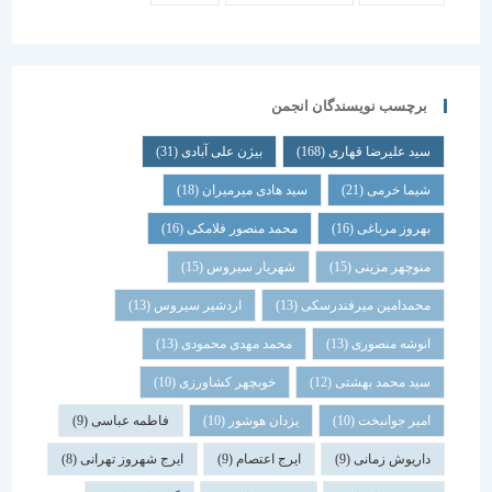
برچسب نویسندگان انجمن
سید علیرضا قهاری
(168)
بیژن علی آبادی
(31)
شیما خرمی
(21)
سید هادی میرمیران
(18)
بهروز مرباغی
(16)
محمد منصور فلامکی
(16)
منوچهر مزینی
(15)
شهریار سیروس
(15)
محمدامین میرفندرسکی
(13)
اردشیر سیروس
(13)
انوشه منصوری
(13)
محمد مهدی محمودی
(13)
سید محمد بهشتی
(12)
خوبچهر کشاورزی
(10)
امیر جوانبخت
(10)
یزدان هوشور
(10)
فاطمه عباسی
(9)
داریوش زمانی
(9)
ایرج اعتصام
(9)
ایرج شهروز تهرانی
(8)