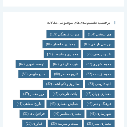
برچسب تقسیم‌بندی‌های موضوعی مقالات
هم اندیشی
(154)
میراث فرهنگی
(109)
بررسی تاریخی
(88)
معماری و انسان
(84)
نقد و بررسی
(79)
معماری و طبیعت
(71)
محیط شهری
(67)
هویت تاریخی
(67)
توسعه شهری
(62)
محیط زیست
(62)
تاریخ معاصر
(60)
منابع طبیعی
(58)
ابنیه تاریخی
(53)
سالروز و نکوداشت
(52)
معماری جهان
(47)
بافت تاریخی
(47)
روز معمار
(47)
فرهنگ و هنر
(46)
همایش معماری
(46)
تاریخ شفاهی
(41)
شهرسازی
(41)
معماری معاصر
(40)
فراخوان ها
(32)
معماری سبز
(31)
سنت و مدرنیته
(30)
فناوری
(26)