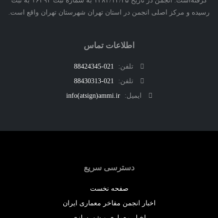
گرفته‌است. انجمن در تاریخ ۱۳۸۲/۱۲/۲۵ به شماره ثبت ۱۶۳۹۲ به ثبت
ه و مرکز اصلی انجمن در استان تهران شهرستان تهران واقع است.
اطلاعات تماس
تلفن:
021-88424345
تلفن:
021-88430313
ایمیل:
info(atsign)ammi.ir
دسترسی سریع
صفحه نخست
اخبار انجمن مفاخر معماری ایران
اخبار معماری و شهرسازی