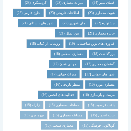
فضای سبز
(24)
میراث معماری
(23)
گردشگری
(23)
هویت معماری
(23)
اطلاعات تاریخی
(23)
خلیج فارس
(23)
جشنواره
(22)
نمای شهری
(22)
شهر های باستانی
(21)
جایزه معماری
(21)
بین الملل
(21)
فناوری های نوین ساختمانی
(19)
رونمایی از کتاب
(18)
بزرگداشت
(18)
معماری اسلامی
(18)
گفتمان معماری
(17)
جهانی شدن
(17)
شهر های جهانی
(17)
میراث جهانی
(17)
معماری موزه
(16)
منظر تاریخی
(16)
مرمت و بازسازی
(16)
فعالیت‌های انجمن
(16)
بافت فرسوده
(15)
حفاظت معماری
(15)
زلزله
(15)
بیانیه انجمن
(15)
مسابقه معماری
(15)
بهره وری
(15)
گوناگونی فرهنگی
(15)
معماری صنعتی
(15)