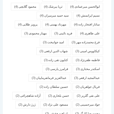
ابوالحسن میرعمادی
(4)
ثریا بیرشک
(4)
محمود گلابچی
(4)
نسیم ایرانمنش
(4)
سید حمید میرمیران
(4)
ساناز افتخار زاده
(4)
مهرداد بهمنی
(4)
پرویز طلایی
(4)
علی طاهری
(4)
فرید نائینی
(3)
مهناز محمودی
(3)
فرخ محمدزاده مهر
(3)
امید جوانبخت
(3)
کیکاووس امینی
(3)
شهاب الدین ارفعی
(3)
فاطمه ظفرنژاد
(3)
کتایون تقی زاده
(3)
اسكندر مختاری
(3)
فرامرز پارسی
(3)
عبدالمجید ارفعی
(3)
عبدالعزیز فرمانفرماییان
(3)
فریال جواهریان
(2)
حسین سلطان زاده
(2)
علی نقی گلریز
(2)
حسن بلخاری
(2)
آزاده شاهچراغی
(2)
جواد میرحسینی
(2)
مسعود علی نژاد
(2)
ژرژ دارش
(2)
محمدرضا کارگر
(2)
ابراهیم حقیقی
(2)