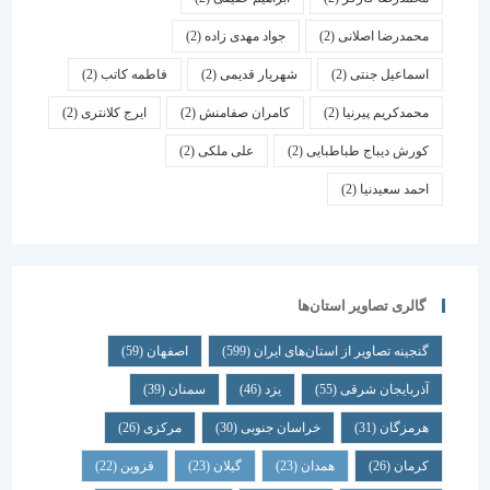
محمدرضا اصلانی
(2)
جواد مهدی زاده
(2)
اسماعیل جنتی
(2)
شهریار قدیمی
(2)
فاطمه کاتب
(2)
محمدکریم پیرنیا
(2)
کامران صفامنش
(2)
ایرج کلانتری
(2)
کورش دیباج طباطبایی
(2)
علی ملکی
(2)
احمد سعیدنیا
(2)
گالری تصاویر استان‌ها
گنجینه تصاویر از استان‌های ایران
(599)
اصفهان
(59)
آذربایجان شرقی
(55)
یزد
(46)
سمنان
(39)
هرمزگان
(31)
خراسان جنوبی
(30)
مرکزی
(26)
کرمان
(26)
همدان
(23)
گیلان
(23)
قزوین
(22)