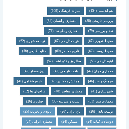
هم اندیشی
(154)
میراث فرهنگی
(109)
بررسی تاریخی
(88)
معماری و انسان
(84)
نقد و بررسی
(79)
معماری و طبیعت
(71)
محیط شهری
(67)
هویت تاریخی
(67)
توسعه شهری
(62)
محیط زیست
(62)
تاریخ معاصر
(60)
منابع طبیعی
(58)
ابنیه تاریخی
(53)
سالروز و نکوداشت
(52)
معماری جهان
(47)
بافت تاریخی
(47)
روز معمار
(47)
فرهنگ و هنر
(46)
همایش معماری
(46)
تاریخ شفاهی
(41)
شهرسازی
(41)
معماری معاصر
(40)
فراخوان ها
(32)
معماری سبز
(31)
سنت و مدرنیته
(30)
فناوری
(26)
توسعه پایدار
(26)
باغ ایرانی
(26)
نابودی و تخریب
(25)
دوسالانه کتاب
(24)
مسکن
(24)
معماری ایرانی
(24)