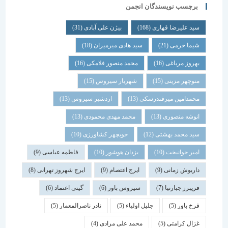
برچسب نویسندگان انجمن
سید علیرضا قهاری
(168)
بیژن علی آبادی
(31)
شیما خرمی
(21)
سید هادی میرمیران
(18)
بهروز مرباغی
(16)
محمد منصور فلامکی
(16)
منوچهر مزینی
(15)
شهریار سیروس
(15)
محمدامین میرفندرسکی
(13)
اردشیر سیروس
(13)
انوشه منصوری
(13)
محمد مهدی محمودی
(13)
سید محمد بهشتی
(12)
خوبچهر کشاورزی
(10)
امیر جوانبخت
(10)
یزدان هوشور
(10)
فاطمه عباسی
(9)
داریوش زمانی
(9)
ایرج اعتصام
(9)
ایرج شهروز تهرانی
(8)
فریبرز جبارنیا
(7)
سیروس باور
(6)
گیتی اعتماد
(6)
فرخ باور
(5)
جلیل اولیاء
(5)
نادر ناصرالمعمار
(5)
غزال کرامتی
(5)
محمد علی مرادی
(4)