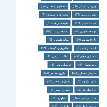
بررسی تاریخی
(88)
معماری و انسان
(84)
نقد و بررسی
(79)
معماری و طبیعت
(71)
محیط شهری
(67)
هویت تاریخی
(67)
توسعه شهری
(62)
محیط زیست
(62)
تاریخ معاصر
(60)
منابع طبیعی
(58)
ابنیه تاریخی
(53)
سالروز و نکوداشت
(52)
معماری جهان
(47)
بافت تاریخی
(47)
روز معمار
(47)
فرهنگ و هنر
(46)
همایش معماری
(46)
تاریخ شفاهی
(41)
شهرسازی
(41)
معماری معاصر
(40)
فراخوان ها
(32)
معماری سبز
(31)
سنت و مدرنیته
(30)
فناوری
(26)
توسعه پایدار
(26)
باغ ایرانی
(26)