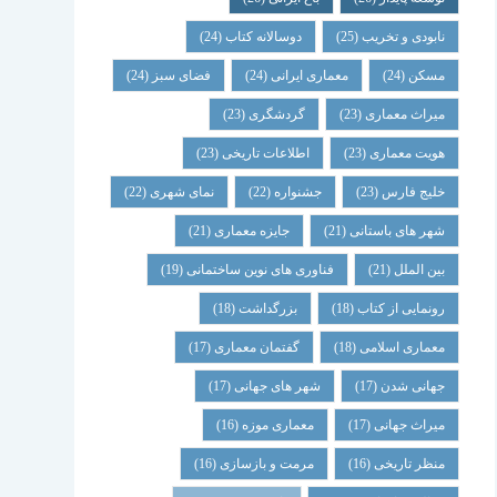
نابودی و تخریب
(25)
دوسالانه کتاب
(24)
مسکن
(24)
معماری ایرانی
(24)
فضای سبز
(24)
میراث معماری
(23)
گردشگری
(23)
هویت معماری
(23)
اطلاعات تاریخی
(23)
خلیج فارس
(23)
جشنواره
(22)
نمای شهری
(22)
شهر های باستانی
(21)
جایزه معماری
(21)
بین الملل
(21)
فناوری های نوین ساختمانی
(19)
رونمایی از کتاب
(18)
بزرگداشت
(18)
معماری اسلامی
(18)
گفتمان معماری
(17)
جهانی شدن
(17)
شهر های جهانی
(17)
میراث جهانی
(17)
معماری موزه
(16)
منظر تاریخی
(16)
مرمت و بازسازی
(16)