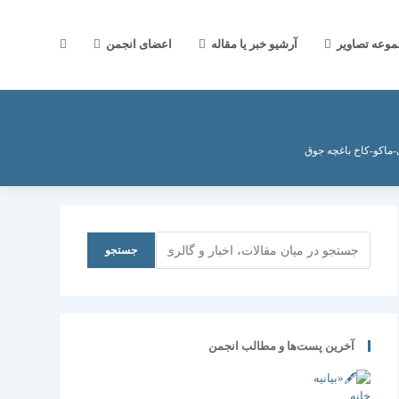
جستجوی
موعه تصاویر
آرشیو خبر یا مقاله
اعضای انجمن
وب
-ماکو-کاخ باغچه جوق
سایت
جستجو
جستجو
را
آخرین پست‌ها و مطالب انجمن