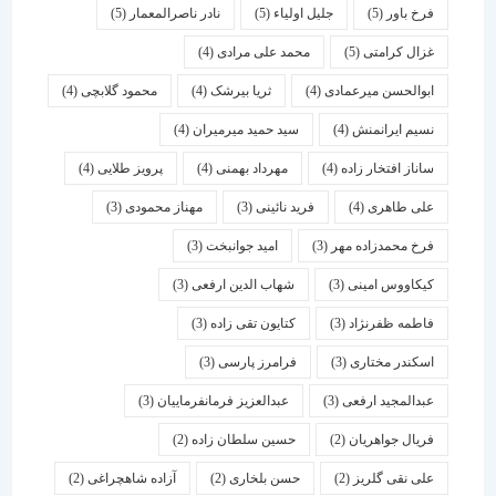
فرخ باور
(5)
جلیل اولیاء
(5)
نادر ناصرالمعمار
(5)
غزال کرامتی
(5)
محمد علی مرادی
(4)
ابوالحسن میرعمادی
(4)
ثریا بیرشک
(4)
محمود گلابچی
(4)
نسیم ایرانمنش
(4)
سید حمید میرمیران
(4)
ساناز افتخار زاده
(4)
مهرداد بهمنی
(4)
پرویز طلایی
(4)
علی طاهری
(4)
فرید نائینی
(3)
مهناز محمودی
(3)
فرخ محمدزاده مهر
(3)
امید جوانبخت
(3)
کیکاووس امینی
(3)
شهاب الدین ارفعی
(3)
فاطمه ظفرنژاد
(3)
کتایون تقی زاده
(3)
اسكندر مختاری
(3)
فرامرز پارسی
(3)
عبدالمجید ارفعی
(3)
عبدالعزیز فرمانفرماییان
(3)
فریال جواهریان
(2)
حسین سلطان زاده
(2)
علی نقی گلریز
(2)
حسن بلخاری
(2)
آزاده شاهچراغی
(2)