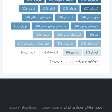
کرمان
(26)
همدان
(23)
گیلان
(23)
قزوین
(22)
خوزستان
(20)
گلستان
(20)
خراسان شمالی
(20)
خراسان رضوی
(18)
سیستان و بلوچستان
(18)
تهران
(17)
قم
(16)
آذربایجان غربی
(15)
زنجان
(13)
کردستان
(13)
مازندران
(12)
چهارمحال و بختیاری
(10)
اردبیل
(7)
بوشهر
(6)
کرمانشاه
(5)
لرستان
(4)
کهکیلویه و بویراحمد
(3)
فارس
(3)
نجمن مفاخر معماری ایران
به همت جمعی از پیشکسوتان و دست