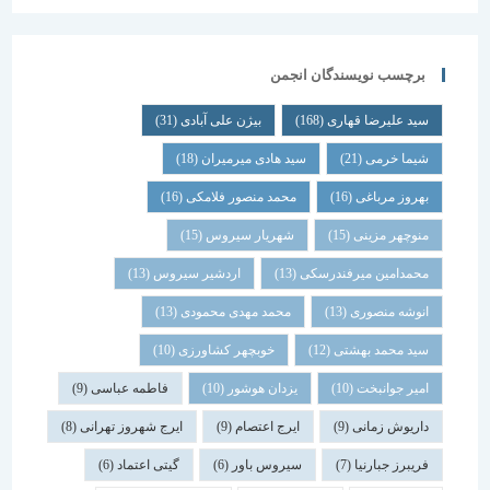
برچسب نویسندگان انجمن
سید علیرضا قهاری
(168)
بیژن علی آبادی
(31)
شیما خرمی
(21)
سید هادی میرمیران
(18)
بهروز مرباغی
(16)
محمد منصور فلامکی
(16)
منوچهر مزینی
(15)
شهریار سیروس
(15)
محمدامین میرفندرسکی
(13)
اردشیر سیروس
(13)
انوشه منصوری
(13)
محمد مهدی محمودی
(13)
سید محمد بهشتی
(12)
خوبچهر کشاورزی
(10)
امیر جوانبخت
(10)
یزدان هوشور
(10)
فاطمه عباسی
(9)
داریوش زمانی
(9)
ایرج اعتصام
(9)
ایرج شهروز تهرانی
(8)
فریبرز جبارنیا
(7)
سیروس باور
(6)
گیتی اعتماد
(6)