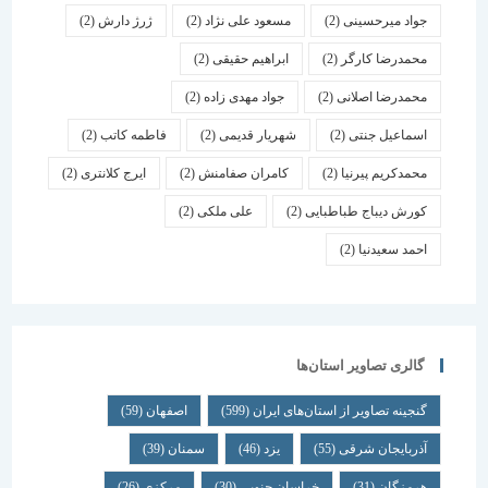
جواد میرحسینی
(2)
مسعود علی نژاد
(2)
ژرژ دارش
(2)
محمدرضا کارگر
(2)
ابراهیم حقیقی
(2)
محمدرضا اصلانی
(2)
جواد مهدی زاده
(2)
اسماعیل جنتی
(2)
شهریار قدیمی
(2)
فاطمه کاتب
(2)
محمدکریم پیرنیا
(2)
کامران صفامنش
(2)
ایرج کلانتری
(2)
کورش دیباج طباطبایی
(2)
علی ملکی
(2)
احمد سعیدنیا
(2)
گالری تصاویر استان‌ها
گنجینه تصاویر از استان‌های ایران
(599)
اصفهان
(59)
آذربایجان شرقی
(55)
یزد
(46)
سمنان
(39)
هرمزگان
(31)
خراسان جنوبی
(30)
مرکزی
(26)