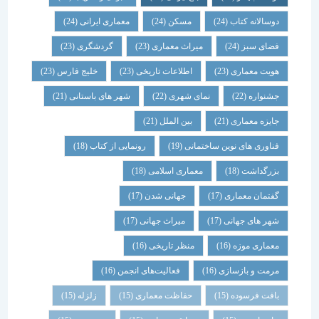
دوسالانه کتاب
(24)
مسکن
(24)
معماری ایرانی
(24)
فضای سبز
(24)
میراث معماری
(23)
گردشگری
(23)
هویت معماری
(23)
اطلاعات تاریخی
(23)
خلیج فارس
(23)
جشنواره
(22)
نمای شهری
(22)
شهر های باستانی
(21)
جایزه معماری
(21)
بین الملل
(21)
فناوری های نوین ساختمانی
(19)
رونمایی از کتاب
(18)
بزرگداشت
(18)
معماری اسلامی
(18)
گفتمان معماری
(17)
جهانی شدن
(17)
شهر های جهانی
(17)
میراث جهانی
(17)
معماری موزه
(16)
منظر تاریخی
(16)
مرمت و بازسازی
(16)
فعالیت‌های انجمن
(16)
بافت فرسوده
(15)
حفاظت معماری
(15)
زلزله
(15)