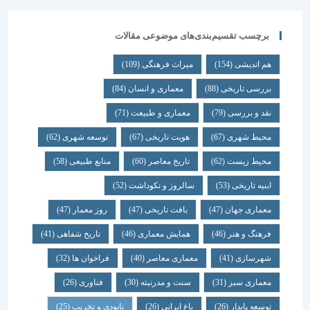
برچسب تقسیم‌بندی‌های موضوعی مقالات
هم اندیشی
(154)
میراث فرهنگی
(109)
بررسی تاریخی
(88)
معماری و انسان
(84)
نقد و بررسی
(79)
معماری و طبیعت
(71)
محیط شهری
(67)
هویت تاریخی
(67)
توسعه شهری
(62)
محیط زیست
(62)
تاریخ معاصر
(60)
منابع طبیعی
(58)
ابنیه تاریخی
(53)
سالروز و نکوداشت
(52)
معماری جهان
(47)
بافت تاریخی
(47)
روز معمار
(47)
فرهنگ و هنر
(46)
همایش معماری
(46)
تاریخ شفاهی
(41)
شهرسازی
(41)
معماری معاصر
(40)
فراخوان ها
(32)
معماری سبز
(31)
سنت و مدرنیته
(30)
فناوری
(26)
توسعه پایدار
(26)
باغ ایرانی
(26)
نابودی و تخریب
(25)