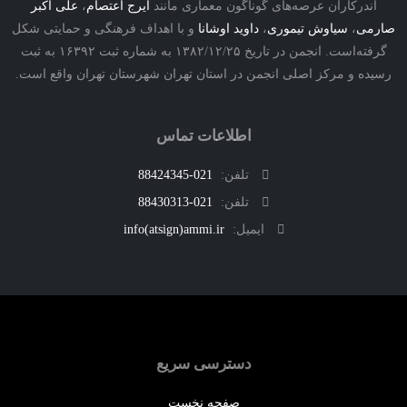
درکاران عرصه‌های گوناگون معماری مانند
ایرج اعتصام
،
علی اکبر
ی
،
سیاوش تیموری
،
داوید اوشانا
و با اهداف فرهنگی و حمایتی شکل
گرفته‌است. انجمن در تاریخ ۱۳۸۲/۱۲/۲۵ به شماره ثبت ۱۶۳۹۲ به ثبت
ه و مرکز اصلی انجمن در استان تهران شهرستان تهران واقع است.
اطلاعات تماس
تلفن:
021-88424345
تلفن:
021-88430313
ایمیل:
info(atsign)ammi.ir
دسترسی سریع
صفحه نخست