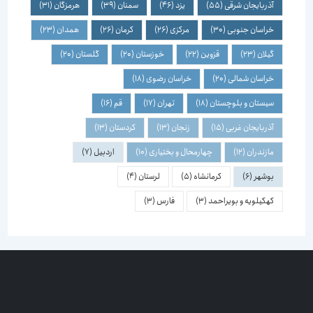
آذربایجان شرقی
(55)
یزد
(46)
سمنان
(39)
هرمزگان
(31)
خراسان جنوبی
(30)
مرکزی
(26)
کرمان
(26)
همدان
(23)
گیلان
(23)
قزوین
(22)
خوزستان
(20)
گلستان
(20)
خراسان شمالی
(20)
خراسان رضوی
(18)
سیستان و بلوچستان
(18)
تهران
(17)
قم
(16)
آذربایجان غربی
(15)
زنجان
(13)
کردستان
(13)
مازندران
(12)
چهارمحال و بختیاری
(10)
اردبیل
(7)
بوشهر
(6)
کرمانشاه
(5)
لرستان
(4)
کهکیلویه و بویراحمد
(3)
فارس
(3)