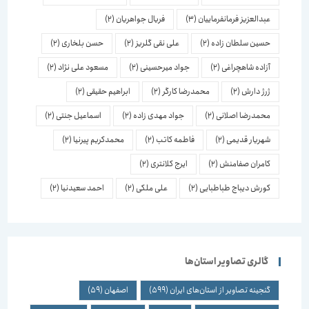
عبدالعزیز فرمانفرماییان
(3)
فریال جواهریان
(2)
حسین سلطان زاده
(2)
علی نقی گلریز
(2)
حسن بلخاری
(2)
آزاده شاهچراغی
(2)
جواد میرحسینی
(2)
مسعود علی نژاد
(2)
ژرژ دارش
(2)
محمدرضا کارگر
(2)
ابراهیم حقیقی
(2)
محمدرضا اصلانی
(2)
جواد مهدی زاده
(2)
اسماعیل جنتی
(2)
شهریار قدیمی
(2)
فاطمه کاتب
(2)
محمدکریم پیرنیا
(2)
کامران صفامنش
(2)
ایرج کلانتری
(2)
کورش دیباج طباطبایی
(2)
علی ملکی
(2)
احمد سعیدنیا
(2)
گالری تصاویر استان‌ها
گنجینه تصاویر از استان‌های ایران
(599)
اصفهان
(59)