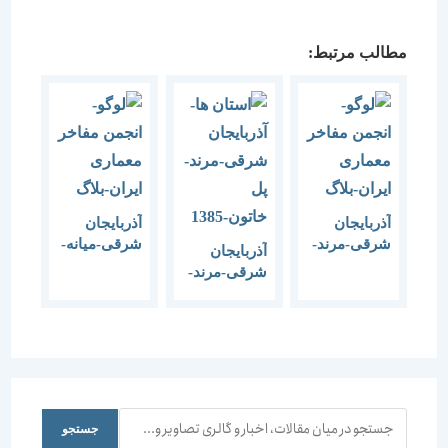
مطالب مرتبط:
آذربایجان
آذربایجان
شرقی-مرند-
شرقی-میانه-
آذربایجان
مسجد سنگی
پل
شرقی-مرند-
ترک-1384
شکسته-1384
پل
خاتون-1385
جستجو
جستجو