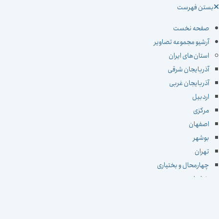
ستن فهرست
صفحه نخست
آرشیو مجموعه تصاویر
استان‌های ایران
آذربایجان شرقی
آذربایجان غربی
اردبیل
مرکزی
اصفهان
بوشهر
تهران
چهارمحال و بختیاری
خراسان جنوبی
خراسان رضوی
خراسان شمالی