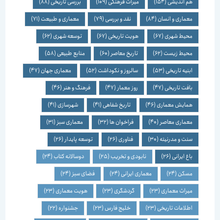
هم اندیشی
(154)
میراث فرهنگی
(109)
بررسی تاریخی
(88)
معماری و انسان
(84)
نقد و بررسی
(79)
معماری و طبیعت
(71)
محیط شهری
(67)
هویت تاریخی
(67)
توسعه شهری
(62)
محیط زیست
(62)
تاریخ معاصر
(60)
منابع طبیعی
(58)
ابنیه تاریخی
(53)
سالروز و نکوداشت
(52)
معماری جهان
(47)
بافت تاریخی
(47)
روز معمار
(47)
فرهنگ و هنر
(46)
همایش معماری
(46)
تاریخ شفاهی
(41)
شهرسازی
(41)
معماری معاصر
(40)
فراخوان ها
(32)
معماری سبز
(31)
سنت و مدرنیته
(30)
فناوری
(26)
توسعه پایدار
(26)
باغ ایرانی
(26)
نابودی و تخریب
(25)
دوسالانه کتاب
(24)
مسکن
(24)
معماری ایرانی
(24)
فضای سبز
(24)
میراث معماری
(23)
گردشگری
(23)
هویت معماری
(23)
اطلاعات تاریخی
(23)
خلیج فارس
(23)
جشنواره
(22)