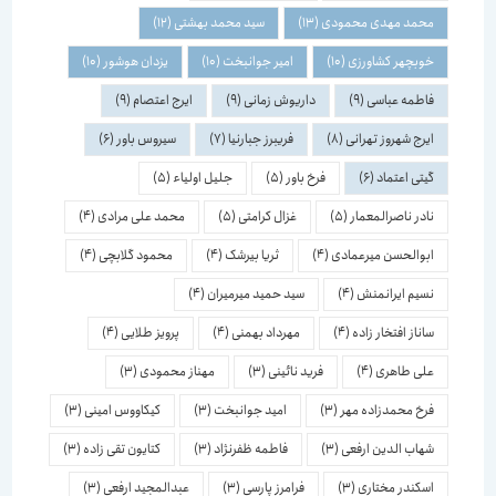
محمد مهدی محمودی
(13)
سید محمد بهشتی
(12)
خوبچهر کشاورزی
(10)
امیر جوانبخت
(10)
یزدان هوشور
(10)
فاطمه عباسی
(9)
داریوش زمانی
(9)
ایرج اعتصام
(9)
ایرج شهروز تهرانی
(8)
فریبرز جبارنیا
(7)
سیروس باور
(6)
گیتی اعتماد
(6)
فرخ باور
(5)
جلیل اولیاء
(5)
نادر ناصرالمعمار
(5)
غزال کرامتی
(5)
محمد علی مرادی
(4)
ابوالحسن میرعمادی
(4)
ثریا بیرشک
(4)
محمود گلابچی
(4)
نسیم ایرانمنش
(4)
سید حمید میرمیران
(4)
ساناز افتخار زاده
(4)
مهرداد بهمنی
(4)
پرویز طلایی
(4)
علی طاهری
(4)
فرید نائینی
(3)
مهناز محمودی
(3)
فرخ محمدزاده مهر
(3)
امید جوانبخت
(3)
کیکاووس امینی
(3)
شهاب الدین ارفعی
(3)
فاطمه ظفرنژاد
(3)
کتایون تقی زاده
(3)
اسكندر مختاری
(3)
فرامرز پارسی
(3)
عبدالمجید ارفعی
(3)