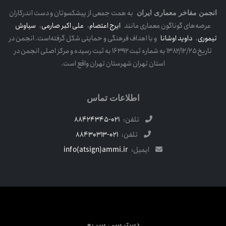
به همت جمعی از پیشکسوتان و دست اندرکاران
انجمن مفاخر معماری ایران
عرصه‌های گوناگون معماری مانند
ایرج اعتصام
،
علی اکبر صارمی
،
سیاوش
تیموری
،
داوید اوشانا
و با اهداف فرهنگی و حمایتی شکل گرفته‌است. انجمن در
تاریخ ۱۳۸۲/۱۲/۲۵ به شماره ثبت ۱۶۳۹۲ به ثبت رسیده و مرکز اصلی انجمن در
استان تهران شهرستان تهران واقع است.
اطلاعات تماس
تلفن:
021-88424345
تلفن:
021-88430313
ایمیل:
info(atsign)ammi.ir
دسترسی سریع