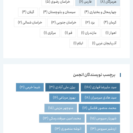
هرمزگان
(8)
فارس
(6)
خراسان رضوی
(5)
چهارمحال و بختیاری
(4)
سیستان و بلوچستان
(4)
گیلان
(4)
کرمان
(4)
یزد
(3)
خراسان جنوبی
(3)
خراسان شمالی
(2)
اهواز
(1)
مازندران
(1)
قم
(1)
مرکزی
(1)
آذربایجان غربی
(1)
ایلام
(1)
برچسب نویسندگان انجمن
سید علیرضا قهاری
(168)
بیژن علی آبادی
(31)
شیما خرمی
(21)
سید هادی میرمیران
(18)
بهروز مرباغی
(16)
محمد منصور فلامکی
(16)
منوچهر مزینی
(15)
شهریار سیروس
(15)
محمدامین میرفندرسکی
(13)
اردشیر سیروس
(13)
انوشه منصوری
(13)