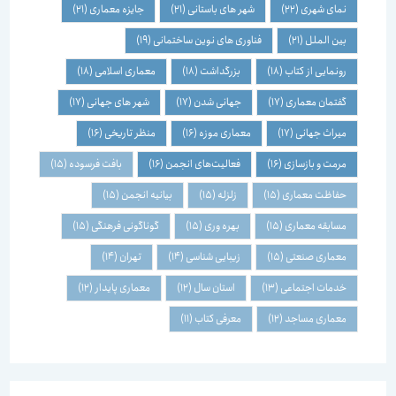
نمای شهری
(22)
شهر های باستانی
(21)
جایزه معماری
(21)
بین الملل
(21)
فناوری های نوین ساختمانی
(19)
رونمایی از کتاب
(18)
بزرگداشت
(18)
معماری اسلامی
(18)
گفتمان معماری
(17)
جهانی شدن
(17)
شهر های جهانی
(17)
میراث جهانی
(17)
معماری موزه
(16)
منظر تاریخی
(16)
مرمت و بازسازی
(16)
فعالیت‌های انجمن
(16)
بافت فرسوده
(15)
حفاظت معماری
(15)
زلزله
(15)
بیانیه انجمن
(15)
مسابقه معماری
(15)
بهره وری
(15)
گوناگونی فرهنگی
(15)
معماری صنعتی
(15)
زیبایی شناسی
(14)
تهران
(14)
خدمات اجتماعی
(13)
استان سال
(12)
معماری پایدار
(12)
معماری مساجد
(12)
معرفی کتاب
(11)