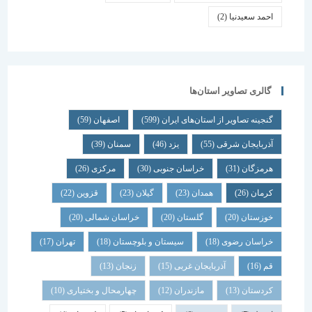
احمد سعیدنیا
(2)
گالری تصاویر استان‌ها
گنجینه تصاویر از استان‌های ایران
(599)
اصفهان
(59)
آذربایجان شرقی
(55)
یزد
(46)
سمنان
(39)
هرمزگان
(31)
خراسان جنوبی
(30)
مرکزی
(26)
کرمان
(26)
همدان
(23)
گیلان
(23)
قزوین
(22)
خوزستان
(20)
گلستان
(20)
خراسان شمالی
(20)
خراسان رضوی
(18)
سیستان و بلوچستان
(18)
تهران
(17)
قم
(16)
آذربایجان غربی
(15)
زنجان
(13)
کردستان
(13)
مازندران
(12)
چهارمحال و بختیاری
(10)