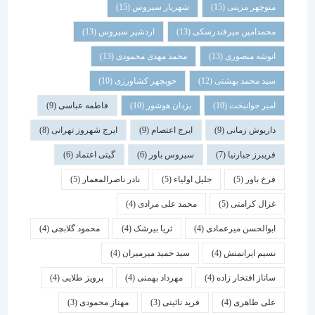
منوچهر مزینی
(15)
شهریار سیروس
(15)
محمدامین میرفندرسکی
(13)
اردشیر سیروس
(13)
انوشه منصوری
(13)
محمد مهدی محمودی
(13)
سید محمد بهشتی
(12)
خوبچهر کشاورزی
(10)
امیر جوانبخت
(10)
یزدان هوشور
(10)
فاطمه عباسی
(9)
داریوش زمانی
(9)
ایرج اعتصام
(9)
ایرج شهروز تهرانی
(8)
فریبرز جبارنیا
(7)
سیروس باور
(6)
گیتی اعتماد
(6)
فرخ باور
(5)
جلیل اولیاء
(5)
نادر ناصرالمعمار
(5)
غزال کرامتی
(5)
محمد علی مرادی
(4)
ابوالحسن میرعمادی
(4)
ثریا بیرشک
(4)
محمود گلابچی
(4)
نسیم ایرانمنش
(4)
سید حمید میرمیران
(4)
ساناز افتخار زاده
(4)
مهرداد بهمنی
(4)
پرویز طلایی
(4)
علی طاهری
(4)
فرید نائینی
(3)
مهناز محمودی
(3)