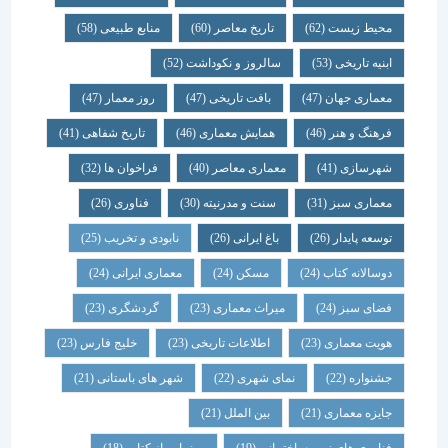
محیط زیست
(62)
تاریخ معاصر
(60)
منابع طبیعی
(58)
ابنیه تاریخی
(53)
سالروز و نکوداشت
(52)
معماری جهان
(47)
بافت تاریخی
(47)
روز معمار
(47)
فرهنگ و هنر
(46)
همایش معماری
(46)
تاریخ شفاهی
(41)
شهرسازی
(41)
معماری معاصر
(40)
فراخوان ها
(32)
معماری سبز
(31)
سنت و مدرنیته
(30)
فناوری
(26)
توسعه پایدار
(26)
باغ ایرانی
(26)
نابودی و تخریب
(25)
دوسالانه کتاب
(24)
مسکن
(24)
معماری ایرانی
(24)
فضای سبز
(24)
میراث معماری
(23)
گردشگری
(23)
هویت معماری
(23)
اطلاعات تاریخی
(23)
خلیج فارس
(23)
جشنواره
(22)
نمای شهری
(22)
شهر های باستانی
(21)
جایزه معماری
(21)
بین الملل
(21)