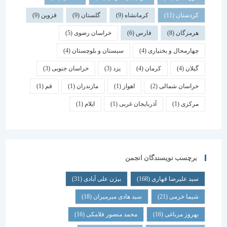
کردستان
(11)
کرمانشاه
(9)
گلستان
(9)
قزوین
(9)
هرمزگان
(8)
فارس
(6)
خراسان رضوی
(5)
چهارمحال و بختیاری
(4)
سیستان و بلوچستان
(4)
گیلان
(4)
کرمان
(4)
یزد
(3)
خراسان جنوبی
(3)
خراسان شمالی
(2)
اهواز
(1)
مازندران
(1)
قم
(1)
مرکزی
(1)
آذربایجان غربی
(1)
ایلام
(1)
برچسب نویسندگان انجمن
سید علیرضا قهاری
(168)
بیژن علی آبادی
(31)
شیما خرمی
(21)
سید هادی میرمیران
(18)
بهروز مرباغی
(16)
محمد منصور فلامکی
(16)