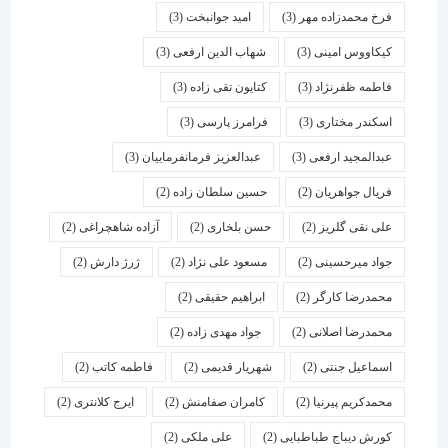
فرخ محمدزاده مهر
(3)
امید جوانبخت
(3)
کیکاووس امینی
(3)
شهاب الدین ارفعی
(3)
فاطمه ظفرنژاد
(3)
کتایون تقی زاده
(3)
اسكندر مختاری
(3)
فرامرز پارسی
(3)
عبدالمجید ارفعی
(3)
عبدالعزیز فرمانفرماییان
(3)
فریال جواهریان
(2)
حسین سلطان زاده
(2)
علی نقی گلریز
(2)
حسن بلخاری
(2)
آزاده شاهچراغی
(2)
جواد میرحسینی
(2)
مسعود علی نژاد
(2)
ژرژ دارش
(2)
محمدرضا کارگر
(2)
ابراهیم حقیقی
(2)
محمدرضا اصلانی
(2)
جواد مهدی زاده
(2)
اسماعیل جنتی
(2)
شهریار قدیمی
(2)
فاطمه کاتب
(2)
محمدکریم پیرنیا
(2)
کامران صفامنش
(2)
ایرج کلانتری
(2)
کورش دیباج طباطبایی
(2)
علی ملکی
(2)