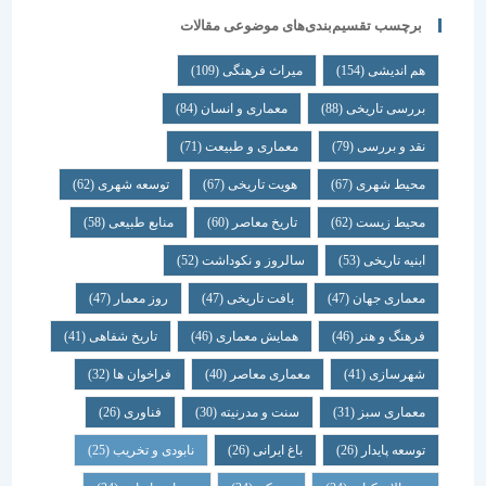
برچسب تقسیم‌بندی‌های موضوعی مقالات
هم اندیشی
(154)
میراث فرهنگی
(109)
بررسی تاریخی
(88)
معماری و انسان
(84)
نقد و بررسی
(79)
معماری و طبیعت
(71)
محیط شهری
(67)
هویت تاریخی
(67)
توسعه شهری
(62)
محیط زیست
(62)
تاریخ معاصر
(60)
منابع طبیعی
(58)
ابنیه تاریخی
(53)
سالروز و نکوداشت
(52)
معماری جهان
(47)
بافت تاریخی
(47)
روز معمار
(47)
فرهنگ و هنر
(46)
همایش معماری
(46)
تاریخ شفاهی
(41)
شهرسازی
(41)
معماری معاصر
(40)
فراخوان ها
(32)
معماری سبز
(31)
سنت و مدرنیته
(30)
فناوری
(26)
توسعه پایدار
(26)
باغ ایرانی
(26)
نابودی و تخریب
(25)