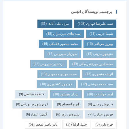
برچسب نویسندگان انجمن
سید علیرضا قهاری
(168)
بیژن علی آبادی
(31)
شیما خرمی
(21)
سید هادی میرمیران
(18)
بهروز مرباغی
(16)
محمد منصور فلامکی
(16)
منوچهر مزینی
(15)
شهریار سیروس
(15)
محمدامین میرفندرسکی
(13)
اردشیر سیروس
(13)
انوشه منصوری
(13)
محمد مهدی محمودی
(13)
سید محمد بهشتی
(12)
خوبچهر کشاورزی
(10)
امیر جوانبخت
(10)
یزدان هوشور
(10)
فاطمه عباسی
(9)
داریوش زمانی
(9)
ایرج اعتصام
(9)
ایرج شهروز تهرانی
(8)
فریبرز جبارنیا
(7)
سیروس باور
(6)
گیتی اعتماد
(6)
فرخ باور
(5)
جلیل اولیاء
(5)
نادر ناصرالمعمار
(5)