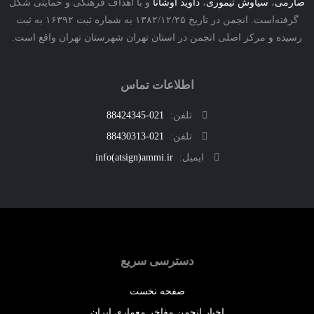
ی
،
سیاوش تیموری
،
داوید اوشانا
و با اهداف فرهنگی و حمایتی شکل
گرفته‌است. انجمن در تاریخ ۱۳۸۲/۱۲/۲۵ به شماره ثبت ۱۶۳۹۲ به ثبت
ه و مرکز اصلی انجمن در استان تهران شهرستان تهران واقع است.
اطلاعات تماس
تلفن:
021-88424345
تلفن:
021-88430313
ایمیل:
info(atsign)ammi.ir
دسترسی سریع
صفحه نخست
اخبار انجمن مفاخر معماری ایران