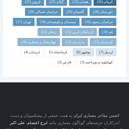
کرمان
(26)
همدان
(23)
گیلان
(23)
قزوین
(22)
خوزستان
(20)
گلستان
(20)
خراسان شمالی
(20)
خراسان رضوی
(18)
سیستان و بلوچستان
(18)
تهران
(17)
قم
(16)
آذربایجان غربی
(15)
زنجان
(13)
کردستان
(13)
مازندران
(12)
چهارمحال و بختیاری
(10)
اردبیل
(7)
بوشهر
(6)
کرمانشاه
(5)
لرستان
(4)
کهکیلویه و بویراحمد
(3)
فارس
(3)
نجمن مفاخر معماری ایران
به همت جمعی از پیشکسوتان و دست
درکاران عرصه‌های گوناگون معماری مانند
ایرج اعتصام
،
علی اکبر