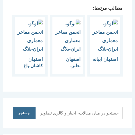
مطالب مرتبط:
اصفهان-ابیانه
اصفهان-
اصفهان-
نطنز-
کاشان-باغ
ابیانه-1383
فین-مهر
1384
جستجو
جستجو