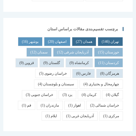
برچسب تقسیم‌بندی مقالات براساس استان
تهران
(146)
همدان
(27)
اصفهان
(20)
بوشهر
(16)
خوزستان
(15)
آذربایجان شرقی
(12)
سمنان
(12)
کردستان
(11)
کرمانشاه
(9)
گلستان
(9)
قزوین
(9)
هرمزگان
(8)
فارس
(6)
خراسان رضوی
(5)
چهارمحال و بختیاری
(4)
سیستان و بلوچستان
(4)
گیلان
(4)
کرمان
(4)
یزد
(3)
خراسان جنوبی
(3)
خراسان شمالی
(2)
اهواز
(1)
مازندران
(1)
قم
(1)
مرکزی
(1)
آذربایجان غربی
(1)
ایلام
(1)