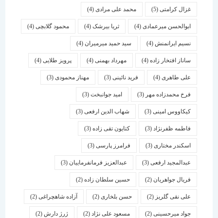
غزال کرامتی
(5)
محمد علی مرادی
(4)
ابوالحسن میرعمادی
(4)
ثریا بیرشک
(4)
محمود گلابچی
(4)
نسیم ایرانمنش
(4)
سید حمید میرمیران
(4)
ساناز افتخار زاده
(4)
مهرداد بهمنی
(4)
پرویز طلایی
(4)
علی طاهری
(4)
فرید نائینی
(3)
مهناز محمودی
(3)
فرخ محمدزاده مهر
(3)
امید جوانبخت
(3)
کیکاووس امینی
(3)
شهاب الدین ارفعی
(3)
فاطمه ظفرنژاد
(3)
کتایون تقی زاده
(3)
اسكندر مختاری
(3)
فرامرز پارسی
(3)
عبدالمجید ارفعی
(3)
عبدالعزیز فرمانفرماییان
(3)
فریال جواهریان
(2)
حسین سلطان زاده
(2)
علی نقی گلریز
(2)
حسن بلخاری
(2)
آزاده شاهچراغی
(2)
جواد میرحسینی
(2)
مسعود علی نژاد
(2)
ژرژ دارش
(2)