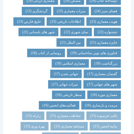
دوسالانه کتاب
(24)
مسکن
(24)
معماری ایرانی
(24)
فضای سبز
(24)
میراث معماری
(23)
گردشگری
(23)
هویت معماری
(23)
اطلاعات تاریخی
(23)
خلیج فارس
(23)
جشنواره
(22)
نمای شهری
(22)
شهر های باستانی
(21)
جایزه معماری
(21)
بین الملل
(21)
فناوری های نوین ساختمانی
(19)
رونمایی از کتاب
(18)
بزرگداشت
(18)
معماری اسلامی
(18)
گفتمان معماری
(17)
جهانی شدن
(17)
شهر های جهانی
(17)
میراث جهانی
(17)
معماری موزه
(16)
منظر تاریخی
(16)
مرمت و بازسازی
(16)
فعالیت‌های انجمن
(16)
بافت فرسوده
(15)
حفاظت معماری
(15)
زلزله
(15)
بیانیه انجمن
(15)
مسابقه معماری
(15)
بهره وری
(15)