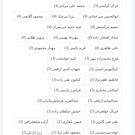
غزال کرامتی
(5)
محمد علی مرادی
(4)
ابوالحسن میرعمادی
(4)
ثریا بیرشک
(4)
محمود گلابچی
(4)
نسیم ایرانمنش
(4)
سید حمید میرمیران
(4)
ساناز افتخار زاده
(4)
مهرداد بهمنی
(4)
پرویز طلایی
(4)
علی طاهری
(4)
فرید نائینی
(3)
مهناز محمودی
(3)
فرخ محمدزاده مهر
(3)
امید جوانبخت
(3)
کیکاووس امینی
(3)
شهاب الدین ارفعی
(3)
فاطمه ظفرنژاد
(3)
کتایون تقی زاده
(3)
اسكندر مختاری
(3)
فرامرز پارسی
(3)
عبدالمجید ارفعی
(3)
عبدالعزیز فرمانفرماییان
(3)
فریال جواهریان
(2)
حسین سلطان زاده
(2)
علی نقی گلریز
(2)
حسن بلخاری
(2)
آزاده شاهچراغی
(2)
جواد میرحسینی
(2)
مسعود علی نژاد
(2)
ژرژ دارش
(2)