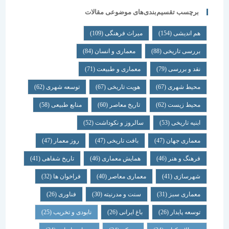
برچسب تقسیم‌بندی‌های موضوعی مقالات
هم اندیشی
(154)
میراث فرهنگی
(109)
بررسی تاریخی
(88)
معماری و انسان
(84)
نقد و بررسی
(79)
معماری و طبیعت
(71)
محیط شهری
(67)
هویت تاریخی
(67)
توسعه شهری
(62)
محیط زیست
(62)
تاریخ معاصر
(60)
منابع طبیعی
(58)
ابنیه تاریخی
(53)
سالروز و نکوداشت
(52)
معماری جهان
(47)
بافت تاریخی
(47)
روز معمار
(47)
فرهنگ و هنر
(46)
همایش معماری
(46)
تاریخ شفاهی
(41)
شهرسازی
(41)
معماری معاصر
(40)
فراخوان ها
(32)
معماری سبز
(31)
سنت و مدرنیته
(30)
فناوری
(26)
توسعه پایدار
(26)
باغ ایرانی
(26)
نابودی و تخریب
(25)