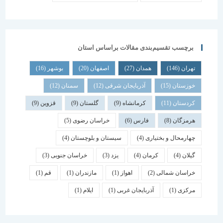
برچسب تقسیم‌بندی مقالات براساس استان
تهران
(146)
همدان
(27)
اصفهان
(20)
بوشهر
(16)
خوزستان
(15)
آذربایجان شرقی
(12)
سمنان
(12)
کردستان
(11)
کرمانشاه
(9)
گلستان
(9)
قزوین
(9)
هرمزگان
(8)
فارس
(6)
خراسان رضوی
(5)
چهارمحال و بختیاری
(4)
سیستان و بلوچستان
(4)
گیلان
(4)
کرمان
(4)
یزد
(3)
خراسان جنوبی
(3)
خراسان شمالی
(2)
اهواز
(1)
مازندران
(1)
قم
(1)
مرکزی
(1)
آذربایجان غربی
(1)
ایلام
(1)