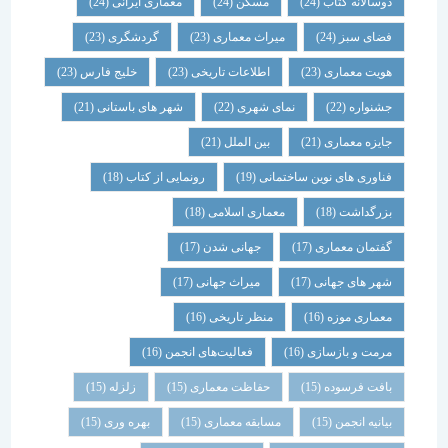
دوسالانه کتاب
(24)
مسکن
(24)
معماری ایرانی
(24)
فضای سبز
(24)
میراث معماری
(23)
گردشگری
(23)
هویت معماری
(23)
اطلاعات تاریخی
(23)
خلیج فارس
(23)
جشنواره
(22)
نمای شهری
(22)
شهر های باستانی
(21)
جایزه معماری
(21)
بین الملل
(21)
فناوری های نوین ساختمانی
(19)
رونمایی از کتاب
(18)
بزرگداشت
(18)
معماری اسلامی
(18)
گفتمان معماری
(17)
جهانی شدن
(17)
شهر های جهانی
(17)
میراث جهانی
(17)
معماری موزه
(16)
منظر تاریخی
(16)
مرمت و بازسازی
(16)
فعالیت‌های انجمن
(16)
بافت فرسوده
(15)
حفاظت معماری
(15)
زلزله
(15)
بیانیه انجمن
(15)
مسابقه معماری
(15)
بهره وری
(15)