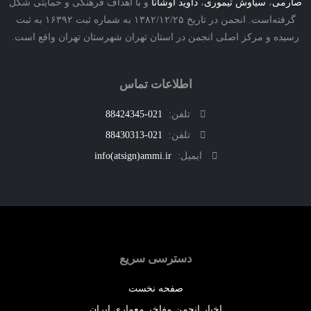
ی
،
سیاوش تیموری
،
داوید اوشانا
و با اهداف فرهنگی و حمایتی شکل
گرفته‌است. انجمن در تاریخ ۱۳۸۲/۱۲/۲۵ به شماره ثبت ۱۶۳۹۲ به ثبت
ه و مرکز اصلی انجمن در استان تهران شهرستان تهران واقع است.
اطلاعات تماس
تلفن:
021-88424345
تلفن:
021-88430313
ایمیل:
info(atsign)ammi.ir
دسترسی سریع
صفحه نخست
اخبار انجمن مفاخر معماری ایران