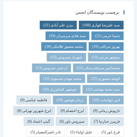
برچسب نویسندگان انجمن
سید علیرضا قهاری
(168)
بیژن علی آبادی
(31)
شیما خرمی
(21)
سید هادی میرمیران
(18)
بهروز مرباغی
(16)
محمد منصور فلامکی
(16)
منوچهر مزینی
(15)
شهریار سیروس
(15)
محمدامین میرفندرسکی
(13)
اردشیر سیروس
(13)
انوشه منصوری
(13)
محمد مهدی محمودی
(13)
سید محمد بهشتی
(12)
خوبچهر کشاورزی
(10)
امیر جوانبخت
(10)
یزدان هوشور
(10)
فاطمه عباسی
(9)
داریوش زمانی
(9)
ایرج اعتصام
(9)
ایرج شهروز تهرانی
(8)
فریبرز جبارنیا
(7)
سیروس باور
(6)
گیتی اعتماد
(6)
فرخ باور
(5)
جلیل اولیاء
(5)
نادر ناصرالمعمار
(5)