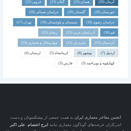
کرمان
(26)
همدان
(23)
گیلان
(23)
قزوین
(22)
خوزستان
(20)
گلستان
(20)
خراسان شمالی
(20)
خراسان رضوی
(18)
سیستان و بلوچستان
(18)
تهران
(17)
قم
(16)
آذربایجان غربی
(15)
زنجان
(13)
کردستان
(13)
مازندران
(12)
چهارمحال و بختیاری
(10)
اردبیل
(7)
بوشهر
(6)
کرمانشاه
(5)
لرستان
(4)
کهکیلویه و بویراحمد
(3)
فارس
(3)
نجمن مفاخر معماری ایران
به همت جمعی از پیشکسوتان و دست
درکاران عرصه‌های گوناگون معماری مانند
ایرج اعتصام
،
علی اکبر