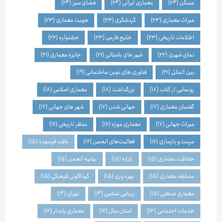
مسکن
(24)
معماری ایرانی
(24)
فضای سبز
(24)
میراث معماری
(23)
گردشگری
(23)
هویت معماری
(23)
اطلاعات تاریخی
(23)
خلیج فارس
(23)
جشنواره
(22)
نمای شهری
(22)
شهر های باستانی
(21)
جایزه معماری
(21)
بین الملل
(21)
فناوری های نوین ساختمانی
(19)
رونمایی از کتاب
(18)
بزرگداشت
(18)
معماری اسلامی
(18)
گفتمان معماری
(17)
جهانی شدن
(17)
شهر های جهانی
(17)
میراث جهانی
(17)
معماری موزه
(16)
منظر تاریخی
(16)
مرمت و بازسازی
(16)
فعالیت‌های انجمن
(16)
بافت فرسوده
(15)
حفاظت معماری
(15)
زلزله
(15)
بیانیه انجمن
(15)
مسابقه معماری
(15)
بهره وری
(15)
گوناگونی فرهنگی
(15)
معماری صنعتی
(15)
زیبایی شناسی
(14)
تهران
(14)
خدمات اجتماعی
(13)
استان سال
(12)
معماری پایدار
(12)