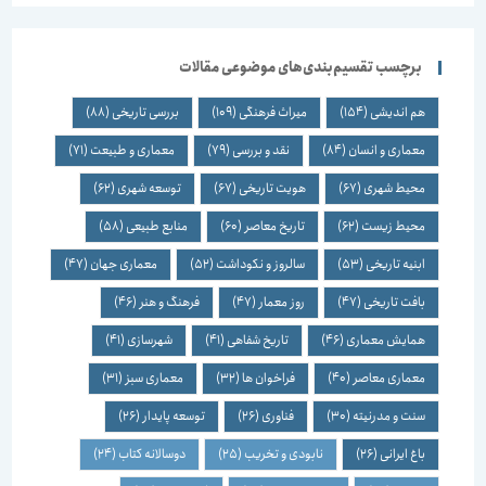
برچسب تقسیم‌بندی‌های موضوعی مقالات
هم اندیشی
(154)
میراث فرهنگی
(109)
بررسی تاریخی
(88)
معماری و انسان
(84)
نقد و بررسی
(79)
معماری و طبیعت
(71)
محیط شهری
(67)
هویت تاریخی
(67)
توسعه شهری
(62)
محیط زیست
(62)
تاریخ معاصر
(60)
منابع طبیعی
(58)
ابنیه تاریخی
(53)
سالروز و نکوداشت
(52)
معماری جهان
(47)
بافت تاریخی
(47)
روز معمار
(47)
فرهنگ و هنر
(46)
همایش معماری
(46)
تاریخ شفاهی
(41)
شهرسازی
(41)
معماری معاصر
(40)
فراخوان ها
(32)
معماری سبز
(31)
سنت و مدرنیته
(30)
فناوری
(26)
توسعه پایدار
(26)
باغ ایرانی
(26)
نابودی و تخریب
(25)
دوسالانه کتاب
(24)