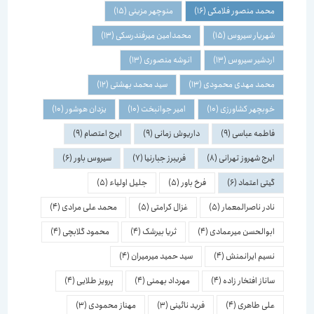
محمد منصور فلامکی
(16)
منوچهر مزینی
(15)
شهریار سیروس
(15)
محمدامین میرفندرسکی
(13)
اردشیر سیروس
(13)
انوشه منصوری
(13)
محمد مهدی محمودی
(13)
سید محمد بهشتی
(12)
خوبچهر کشاورزی
(10)
امیر جوانبخت
(10)
یزدان هوشور
(10)
فاطمه عباسی
(9)
داریوش زمانی
(9)
ایرج اعتصام
(9)
ایرج شهروز تهرانی
(8)
فریبرز جبارنیا
(7)
سیروس باور
(6)
گیتی اعتماد
(6)
فرخ باور
(5)
جلیل اولیاء
(5)
نادر ناصرالمعمار
(5)
غزال کرامتی
(5)
محمد علی مرادی
(4)
ابوالحسن میرعمادی
(4)
ثریا بیرشک
(4)
محمود گلابچی
(4)
نسیم ایرانمنش
(4)
سید حمید میرمیران
(4)
ساناز افتخار زاده
(4)
مهرداد بهمنی
(4)
پرویز طلایی
(4)
علی طاهری
(4)
فرید نائینی
(3)
مهناز محمودی
(3)