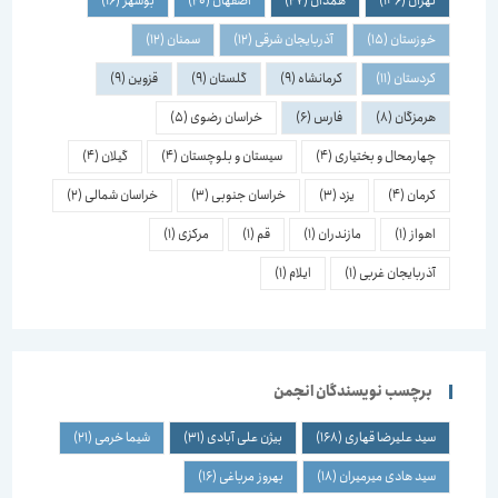
تهران
(146)
همدان
(27)
اصفهان
(20)
بوشهر
(16)
خوزستان
(15)
آذربایجان شرقی
(12)
سمنان
(12)
کردستان
(11)
کرمانشاه
(9)
گلستان
(9)
قزوین
(9)
هرمزگان
(8)
فارس
(6)
خراسان رضوی
(5)
چهارمحال و بختیاری
(4)
سیستان و بلوچستان
(4)
گیلان
(4)
کرمان
(4)
یزد
(3)
خراسان جنوبی
(3)
خراسان شمالی
(2)
اهواز
(1)
مازندران
(1)
قم
(1)
مرکزی
(1)
آذربایجان غربی
(1)
ایلام
(1)
برچسب نویسندگان انجمن
سید علیرضا قهاری
(168)
بیژن علی آبادی
(31)
شیما خرمی
(21)
سید هادی میرمیران
(18)
بهروز مرباغی
(16)