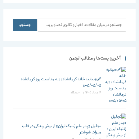
جستجو
جستجو
آخرین پست‌ها و مطالب انجمن
🖋️«بیانیه خانه کرمانشاه»«به مناسبت روز کرمانشاه
۰۵/۰۵/۰۵»
14 مرداد 1405
/
۰ دیدگاه
تجلیل «پدر علم ژنتیک ایران» از تپشِ زندگی در قلب
میراث شوشتر