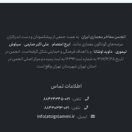
انجمن مفاخر معماری ایران
به همت جمعی از پیشکسوتان و دست اندرکاران
عرصه‌های گوناگون معماری مانند
ایرج اعتصام
،
علی اکبر صارمی
،
سیاوش
تیموری
،
داوید اوشانا
و با اهداف فرهنگی و حمایتی شکل گرفته‌است. انجمن در
تاریخ ۱۳۸۲/۱۲/۲۵ به شماره ثبت ۱۶۳۹۲ به ثبت رسیده و مرکز اصلی انجمن در
استان تهران شهرستان تهران واقع است.
اطلاعات تماس
تلفن:
021-88424345
تلفن:
021-88430313
ایمیل:
info(atsign)ammi.ir