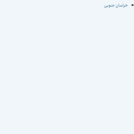
خراسان جنوبی
خراسان رضوی
خراسان شمالی
خوزستان
زنجان
سمنان
سیستان و بلوچستان
فارس
قزوین
قم
کردستان
کرمان
کرمانشاه
کهکیلویه و بویراحمد
گلستان
گیلان