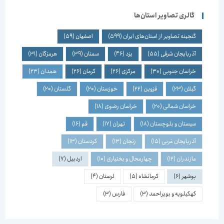
گالری تصاویر استان‌ها
گنجینه تصاویر از استان‌های ایران
(599)
اصفهان
(59)
آذربایجان شرقی
(55)
یزد
(46)
سمنان
(39)
هرمزگان
(31)
خراسان جنوبی
(30)
مرکزی
(26)
کرمان
(26)
همدان
(23)
گیلان
(23)
قزوین
(22)
خوزستان
(20)
گلستان
(20)
خراسان شمالی
(20)
خراسان رضوی
(18)
سیستان و بلوچستان
(18)
تهران
(17)
قم
(16)
آذربایجان غربی
(15)
زنجان
(13)
کردستان
(13)
مازندران
(12)
چهارمحال و بختیاری
(10)
اردبیل
(7)
بوشهر
(6)
کرمانشاه
(5)
لرستان
(4)
کهکیلویه و بویراحمد
(3)
فارس
(3)