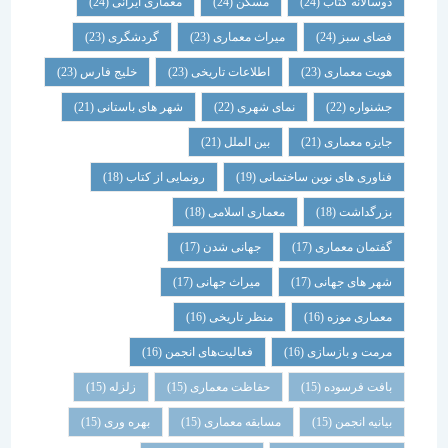
دوسالانه کتاب
(24)
مسکن
(24)
معماری ایرانی
(24)
فضای سبز
(24)
میراث معماری
(23)
گردشگری
(23)
هویت معماری
(23)
اطلاعات تاریخی
(23)
خلیج فارس
(23)
جشنواره
(22)
نمای شهری
(22)
شهر های باستانی
(21)
جایزه معماری
(21)
بین الملل
(21)
فناوری های نوین ساختمانی
(19)
رونمایی از کتاب
(18)
بزرگداشت
(18)
معماری اسلامی
(18)
گفتمان معماری
(17)
جهانی شدن
(17)
شهر های جهانی
(17)
میراث جهانی
(17)
معماری موزه
(16)
منظر تاریخی
(16)
مرمت و بازسازی
(16)
فعالیت‌های انجمن
(16)
بافت فرسوده
(15)
حفاظت معماری
(15)
زلزله
(15)
بیانیه انجمن
(15)
مسابقه معماری
(15)
بهره وری
(15)