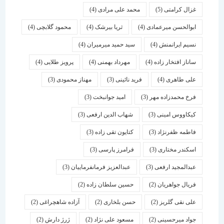
غزال کرامتی
(5)
محمد علی مرادی
(4)
ابوالحسن میرعمادی
(4)
ثریا بیرشک
(4)
محمود گلابچی
(4)
نسیم ایرانمنش
(4)
سید حمید میرمیران
(4)
ساناز افتخار زاده
(4)
مهرداد بهمنی
(4)
پرویز طلایی
(4)
علی طاهری
(4)
فرید نائینی
(3)
مهناز محمودی
(3)
فرخ محمدزاده مهر
(3)
امید جوانبخت
(3)
کیکاووس امینی
(3)
شهاب الدین ارفعی
(3)
فاطمه ظفرنژاد
(3)
کتایون تقی زاده
(3)
اسكندر مختاری
(3)
فرامرز پارسی
(3)
عبدالمجید ارفعی
(3)
عبدالعزیز فرمانفرماییان
(3)
فریال جواهریان
(2)
حسین سلطان زاده
(2)
علی نقی گلریز
(2)
حسن بلخاری
(2)
آزاده شاهچراغی
(2)
جواد میرحسینی
(2)
مسعود علی نژاد
(2)
ژرژ دارش
(2)