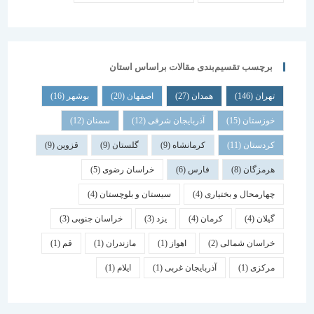
برچسب تقسیم‌بندی مقالات براساس استان
تهران
(146)
همدان
(27)
اصفهان
(20)
بوشهر
(16)
خوزستان
(15)
آذربایجان شرقی
(12)
سمنان
(12)
کردستان
(11)
کرمانشاه
(9)
گلستان
(9)
قزوین
(9)
هرمزگان
(8)
فارس
(6)
خراسان رضوی
(5)
چهارمحال و بختیاری
(4)
سیستان و بلوچستان
(4)
گیلان
(4)
کرمان
(4)
یزد
(3)
خراسان جنوبی
(3)
خراسان شمالی
(2)
اهواز
(1)
مازندران
(1)
قم
(1)
مرکزی
(1)
آذربایجان غربی
(1)
ایلام
(1)