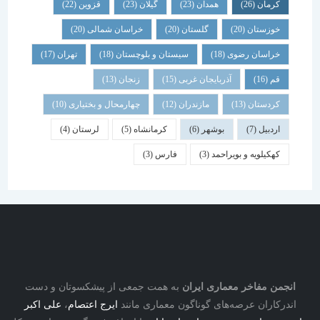
کرمان
(26)
همدان
(23)
گیلان
(23)
قزوین
(22)
خوزستان
(20)
گلستان
(20)
خراسان شمالی
(20)
خراسان رضوی
(18)
سیستان و بلوچستان
(18)
تهران
(17)
قم
(16)
آذربایجان غربی
(15)
زنجان
(13)
کردستان
(13)
مازندران
(12)
چهارمحال و بختیاری
(10)
اردبیل
(7)
بوشهر
(6)
کرمانشاه
(5)
لرستان
(4)
کهکیلویه و بویراحمد
(3)
فارس
(3)
نجمن مفاخر معماری ایران
به همت جمعی از پیشکسوتان و دست
درکاران عرصه‌های گوناگون معماری مانند
ایرج اعتصام
،
علی اکبر