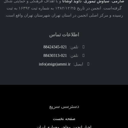
ی
،
سیاوش تیموری
،
داوید اوشانا
و با اهداف فرهنگی و حمایتی شکل
گرفته‌است. انجمن در تاریخ ۱۳۸۲/۱۲/۲۵ به شماره ثبت ۱۶۳۹۲ به ثبت
ه و مرکز اصلی انجمن در استان تهران شهرستان تهران واقع است.
اطلاعات تماس
تلفن:
021-88424345
تلفن:
021-88430313
ایمیل:
info(atsign)ammi.ir
دسترسی سریع
صفحه نخست
اخبار انجمن مفاخر معماری ایران