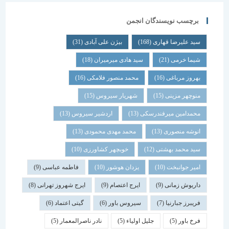
برچسب نویسندگان انجمن
سید علیرضا قهاری
(168)
بیژن علی آبادی
(31)
شیما خرمی
(21)
سید هادی میرمیران
(18)
بهروز مرباغی
(16)
محمد منصور فلامکی
(16)
منوچهر مزینی
(15)
شهریار سیروس
(15)
محمدامین میرفندرسکی
(13)
اردشیر سیروس
(13)
انوشه منصوری
(13)
محمد مهدی محمودی
(13)
سید محمد بهشتی
(12)
خوبچهر کشاورزی
(10)
امیر جوانبخت
(10)
یزدان هوشور
(10)
فاطمه عباسی
(9)
داریوش زمانی
(9)
ایرج اعتصام
(9)
ایرج شهروز تهرانی
(8)
فریبرز جبارنیا
(7)
سیروس باور
(6)
گیتی اعتماد
(6)
فرخ باور
(5)
جلیل اولیاء
(5)
نادر ناصرالمعمار
(5)