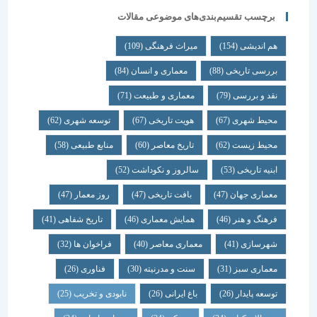
برچسب تقسیم‌بندی‌های موضوعی مقالات
هم اندیشی
(154)
میراث فرهنگی
(109)
بررسی تاریخی
(88)
معماری و انسان
(84)
نقد و بررسی
(79)
معماری و طبیعت
(71)
محیط شهری
(67)
هویت تاریخی
(67)
توسعه شهری
(62)
محیط زیست
(62)
تاریخ معاصر
(60)
منابع طبیعی
(58)
ابنیه تاریخی
(53)
سالروز و نکوداشت
(52)
معماری جهان
(47)
بافت تاریخی
(47)
روز معمار
(47)
فرهنگ و هنر
(46)
همایش معماری
(46)
تاریخ شفاهی
(41)
شهرسازی
(41)
معماری معاصر
(40)
فراخوان ها
(32)
معماری سبز
(31)
سنت و مدرنیته
(30)
فناوری
(26)
توسعه پایدار
(26)
باغ ایرانی
(26)
نابودی و تخریب
(25)