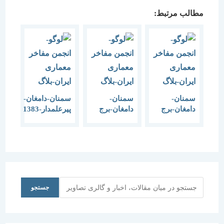
مطالب مرتبط:
سمنان-
سمنان-
سمنان-دامغان-
دامغان-برج
دامغان-برج
پیرعلمدار-1383
چهل
مهماندوست
دختر-1383
(امامزاده
قاسم)-1383
جستجو
جستجو