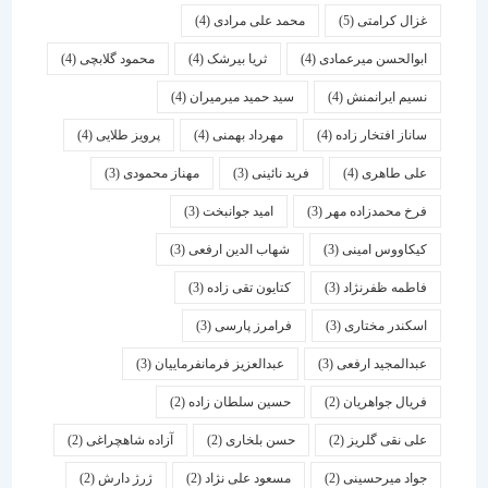
غزال کرامتی
(5)
محمد علی مرادی
(4)
ابوالحسن میرعمادی
(4)
ثریا بیرشک
(4)
محمود گلابچی
(4)
نسیم ایرانمنش
(4)
سید حمید میرمیران
(4)
ساناز افتخار زاده
(4)
مهرداد بهمنی
(4)
پرویز طلایی
(4)
علی طاهری
(4)
فرید نائینی
(3)
مهناز محمودی
(3)
فرخ محمدزاده مهر
(3)
امید جوانبخت
(3)
کیکاووس امینی
(3)
شهاب الدین ارفعی
(3)
فاطمه ظفرنژاد
(3)
کتایون تقی زاده
(3)
اسكندر مختاری
(3)
فرامرز پارسی
(3)
عبدالمجید ارفعی
(3)
عبدالعزیز فرمانفرماییان
(3)
فریال جواهریان
(2)
حسین سلطان زاده
(2)
علی نقی گلریز
(2)
حسن بلخاری
(2)
آزاده شاهچراغی
(2)
جواد میرحسینی
(2)
مسعود علی نژاد
(2)
ژرژ دارش
(2)