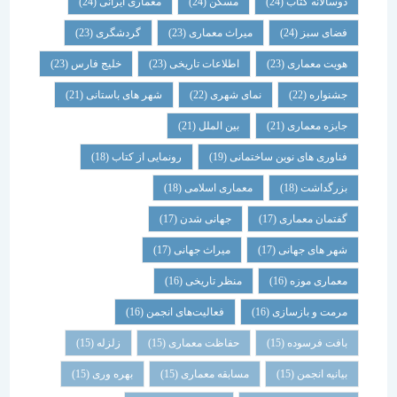
دوسالانه کتاب
(24)
مسکن
(24)
معماری ایرانی
(24)
فضای سبز
(24)
میراث معماری
(23)
گردشگری
(23)
هویت معماری
(23)
اطلاعات تاریخی
(23)
خلیج فارس
(23)
جشنواره
(22)
نمای شهری
(22)
شهر های باستانی
(21)
جایزه معماری
(21)
بین الملل
(21)
فناوری های نوین ساختمانی
(19)
رونمایی از کتاب
(18)
بزرگداشت
(18)
معماری اسلامی
(18)
گفتمان معماری
(17)
جهانی شدن
(17)
شهر های جهانی
(17)
میراث جهانی
(17)
معماری موزه
(16)
منظر تاریخی
(16)
مرمت و بازسازی
(16)
فعالیت‌های انجمن
(16)
بافت فرسوده
(15)
حفاظت معماری
(15)
زلزله
(15)
بیانیه انجمن
(15)
مسابقه معماری
(15)
بهره وری
(15)