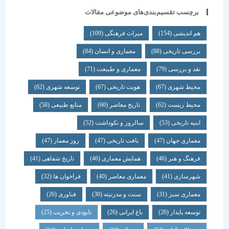
برچسب تقسیم‌بندی‌های موضوعی مقالات
هم اندیشی
(154)
میراث فرهنگی
(109)
بررسی تاریخی
(88)
معماری و انسان
(84)
نقد و بررسی
(79)
معماری و طبیعت
(71)
محیط شهری
(67)
هویت تاریخی
(67)
توسعه شهری
(62)
محیط زیست
(62)
تاریخ معاصر
(60)
منابع طبیعی
(58)
ابنیه تاریخی
(53)
سالروز و نکوداشت
(52)
معماری جهان
(47)
بافت تاریخی
(47)
روز معمار
(47)
فرهنگ و هنر
(46)
همایش معماری
(46)
تاریخ شفاهی
(41)
شهرسازی
(41)
معماری معاصر
(40)
فراخوان ها
(32)
معماری سبز
(31)
سنت و مدرنیته
(30)
فناوری
(26)
توسعه پایدار
(26)
باغ ایرانی
(26)
نابودی و تخریب
(25)