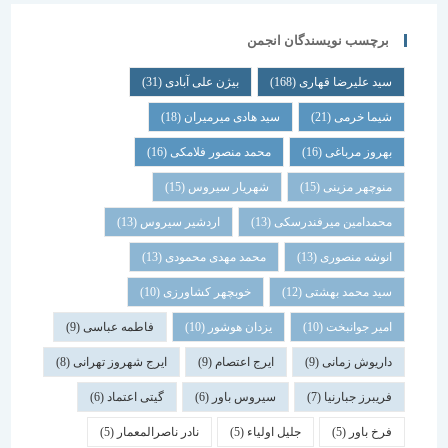
برچسب نویسندگان انجمن
سید علیرضا قهاری
(168)
بیژن علی آبادی
(31)
شیما خرمی
(21)
سید هادی میرمیران
(18)
بهروز مرباغی
(16)
محمد منصور فلامکی
(16)
منوچهر مزینی
(15)
شهریار سیروس
(15)
محمدامین میرفندرسکی
(13)
اردشیر سیروس
(13)
انوشه منصوری
(13)
محمد مهدی محمودی
(13)
سید محمد بهشتی
(12)
خوبچهر کشاورزی
(10)
امیر جوانبخت
(10)
یزدان هوشور
(10)
فاطمه عباسی
(9)
داریوش زمانی
(9)
ایرج اعتصام
(9)
ایرج شهروز تهرانی
(8)
فریبرز جبارنیا
(7)
سیروس باور
(6)
گیتی اعتماد
(6)
فرخ باور
(5)
جلیل اولیاء
(5)
نادر ناصرالمعمار
(5)