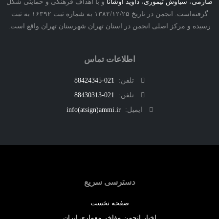
ی
،
سیاوش تیموری
،
داوید اوشانا
و با اهداف فرهنگی و حمایتی شکل
گرفته‌است. انجمن در تاریخ ۱۳۸۲/۱۲/۲۵ به شماره ثبت ۱۶۳۹۲ به ثبت
ه و مرکز اصلی انجمن در استان تهران شهرستان تهران واقع است.
اطلاعات تماس
تلفن:
021-88424345
تلفن:
021-88430313
ایمیل:
info(atsign)ammi.ir
دسترسی سریع
صفحه نخست
اخبار انجمن مفاخر معماری ایران