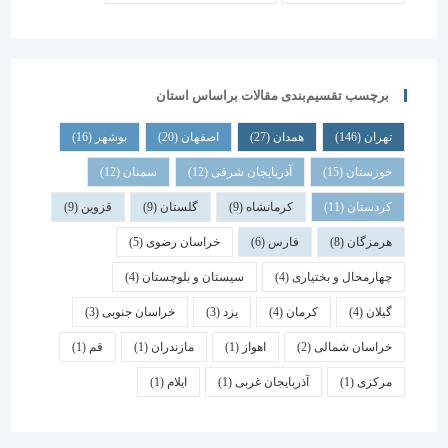
برچسب تقسیم‌بندی مقالات براساس استان
تهران
(146)
همدان
(27)
اصفهان
(20)
بوشهر
(16)
خوزستان
(15)
آذربایجان شرقی
(12)
سمنان
(12)
کردستان
(11)
کرمانشاه
(9)
گلستان
(9)
قزوین
(9)
هرمزگان
(8)
فارس
(6)
خراسان رضوی
(5)
چهارمحال و بختیاری
(4)
سیستان و بلوچستان
(4)
گیلان
(4)
کرمان
(4)
یزد
(3)
خراسان جنوبی
(3)
خراسان شمالی
(2)
اهواز
(1)
مازندران
(1)
قم
(1)
مرکزی
(1)
آذربایجان غربی
(1)
ایلام
(1)