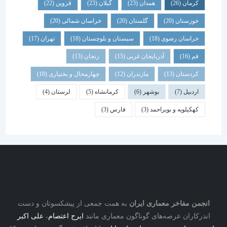
کرمان
(26)
همدان
(23)
گیلان
(23)
قزوین
(22)
خوزستان
(20)
گلستان
(20)
خراسان شمالی
(20)
خراسان رضوی
(18)
سیستان و بلوچستان
(18)
تهران
(17)
قم
(16)
آذربایجان غربی
(15)
زنجان
(13)
کردستان
(13)
مازندران
(12)
چهارمحال و بختیاری
(10)
اردبیل
(7)
بوشهر
(6)
کرمانشاه
(5)
لرستان
(4)
کهکیلویه و بویراحمد
(3)
فارس
(3)
نجمن مفاخر معماری ایران
به همت جمعی از پیشکسوتان و دست
درکاران عرصه‌های گوناگون معماری مانند
ایرج اعتصام
،
علی اکبر