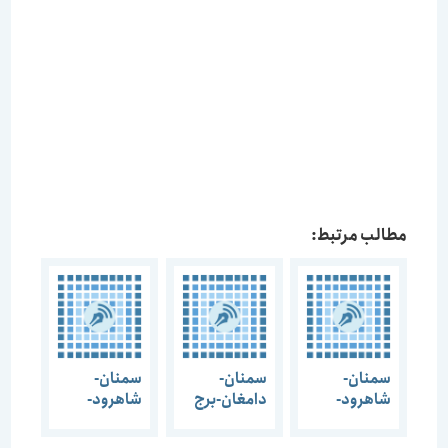
مطالب مرتبط:
سمنان-
سمنان-
سمنان-
شاهرود-
دامغان-برج
شاهرود-
روستای
مهماندوست
کاروانسرای
عباس
(امامزاده
سنگی