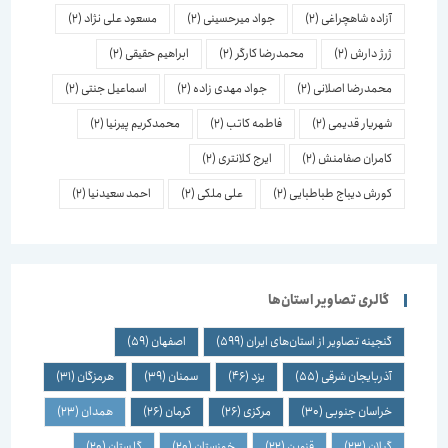
آزاده شاهچراغی
(2)
جواد میرحسینی
(2)
مسعود علی نژاد
(2)
ژرژ دارش
(2)
محمدرضا کارگر
(2)
ابراهیم حقیقی
(2)
محمدرضا اصلانی
(2)
جواد مهدی زاده
(2)
اسماعیل جنتی
(2)
شهریار قدیمی
(2)
فاطمه کاتب
(2)
محمدکریم پیرنیا
(2)
کامران صفامنش
(2)
ایرج کلانتری
(2)
کورش دیباج طباطبایی
(2)
علی ملکی
(2)
احمد سعیدنیا
(2)
گالری تصاویر استان‌ها
گنجینه تصاویر از استان‌های ایران
(599)
اصفهان
(59)
آذربایجان شرقی
(55)
یزد
(46)
سمنان
(39)
هرمزگان
(31)
خراسان جنوبی
(30)
مرکزی
(26)
کرمان
(26)
همدان
(23)
گیلان
(23)
قزوین
(22)
خوزستان
(20)
گلستان
(20)