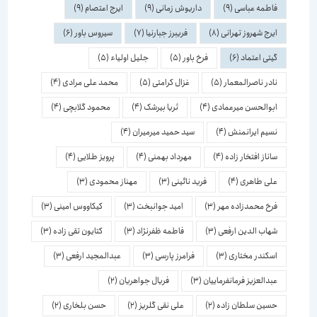
فاطمه عباسی
(9)
داریوش زمانی
(9)
ایرج اعتصام
(9)
ایرج شهروز تهرانی
(8)
فریبرز جبارنیا
(7)
سیروس باور
(6)
گیتی اعتماد
(6)
فرخ باور
(5)
جلیل اولیاء
(5)
نادر ناصرالمعمار
(5)
غزال کرامتی
(5)
محمد علی مرادی
(4)
ابوالحسن میرعمادی
(4)
ثریا بیرشک
(4)
محمود گلابچی
(4)
نسیم ایرانمنش
(4)
سید حمید میرمیران
(4)
ساناز افتخار زاده
(4)
مهرداد بهمنی
(4)
پرویز طلایی
(4)
علی طاهری
(4)
فرید نائینی
(3)
مهناز محمودی
(3)
فرخ محمدزاده مهر
(3)
امید جوانبخت
(3)
کیکاووس امینی
(3)
شهاب الدین ارفعی
(3)
فاطمه ظفرنژاد
(3)
کتایون تقی زاده
(3)
اسكندر مختاری
(3)
فرامرز پارسی
(3)
عبدالمجید ارفعی
(3)
عبدالعزیز فرمانفرماییان
(3)
فریال جواهریان
(2)
حسین سلطان زاده
(2)
علی نقی گلریز
(2)
حسن بلخاری
(2)