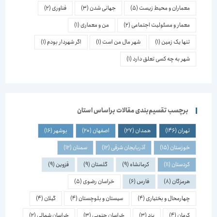
معماران و محیط زیست
(5)
جهانی شدن
(3)
فناوری
(2)
معمار و مسئولیت اجتماعی
(2)
من و معماری
(1)
تنها یک زمین
(1)
شهر مال من است
(1)
اگر شهردار بودم
(1)
شهر به چه کسی تعلق دارد
(1)
برچسب تقسیم‌بندی مقالات براساس استان
تهران
(146)
همدان
(27)
اصفهان
(20)
بوشهر
(16)
خوزستان
(15)
آذربایجان شرقی
(12)
سمنان
(12)
کردستان
(11)
کرمانشاه
(9)
گلستان
(9)
قزوین
(9)
هرمزگان
(8)
فارس
(6)
خراسان رضوی
(5)
چهارمحال و بختیاری
(4)
سیستان و بلوچستان
(4)
گیلان
(4)
کرمان
(4)
یزد
(3)
خراسان جنوبی
(3)
خراسان شمالی
(2)