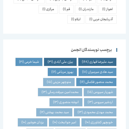
اهواز
(1)
مازندران
(1)
قم
(1)
مرکزی
(1)
آذربایجان غربی
(1)
ایلام
(1)
برچسب نویسندگان انجمن
سید علیرضا قهاری
(168)
بیژن علی آبادی
(31)
شیما خرمی
(21)
سید هادی میرمیران
(18)
بهروز مرباغی
(16)
محمد منصور فلامکی
(16)
منوچهر مزینی
(15)
شهریار سیروس
(15)
محمدامین میرفندرسکی
(13)
اردشیر سیروس
(13)
انوشه منصوری
(13)
محمد مهدی محمودی
(13)
سید محمد بهشتی
(12)
خوبچهر کشاورزی
(10)
امیر جوانبخت
(10)
یزدان هوشور
(10)