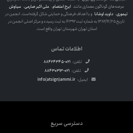
عرصه‌های گوناگون معماری مانند
ایرج اعتصام
،
علی اکبر صارمی
،
سیاوش
تیموری
،
داوید اوشانا
و با اهداف فرهنگی و حمایتی شکل گرفته‌است. انجمن در
تاریخ ۱۳۸۲/۱۲/۲۵ به شماره ثبت ۱۶۳۹۲ به ثبت رسیده و مرکز اصلی انجمن در
استان تهران شهرستان تهران واقع است.
اطلاعات تماس
تلفن:
021-88424345
تلفن:
021-88430313
ایمیل:
info(atsign)ammi.ir
دسترسی سریع