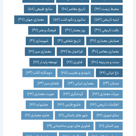
محیط زیست
(62)
تاریخ معاصر
(60)
منابع طبیعی
(58)
ابنیه تاریخی
(53)
سالروز و نکوداشت
(52)
معماری جهان
(47)
بافت تاریخی
(47)
روز معمار
(47)
فرهنگ و هنر
(46)
همایش معماری
(46)
تاریخ شفاهی
(41)
شهرسازی
(41)
معماری معاصر
(40)
فراخوان ها
(32)
معماری سبز
(31)
سنت و مدرنیته
(30)
فناوری
(26)
توسعه پایدار
(26)
باغ ایرانی
(26)
نابودی و تخریب
(25)
دوسالانه کتاب
(24)
مسکن
(24)
معماری ایرانی
(24)
فضای سبز
(24)
میراث معماری
(23)
گردشگری
(23)
هویت معماری
(23)
اطلاعات تاریخی
(23)
خلیج فارس
(23)
جشنواره
(22)
نمای شهری
(22)
شهر های باستانی
(21)
جایزه معماری
(21)
بین الملل
(21)
فناوری های نوین ساختمانی
(19)