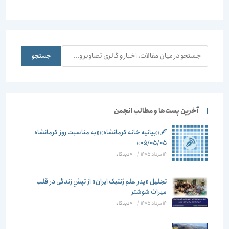
آباد-1383
قاسم)-1383
(آهوان)-
1383
جستجو
جستجو
آخرین پست‌ها و مطالب انجمن
🖋️«بیانیه خانه کرمانشاه»«به مناسبت روز کرمانشاه
۰۵/۰۵/۰۵»
14 مرداد 1405
/
۰ دیدگاه
تجلیل «پدر علم ژنتیک ایران» از تپشِ زندگی در قلب
میراث شوشتر
14 مرداد 1405
/
۰ دیدگاه