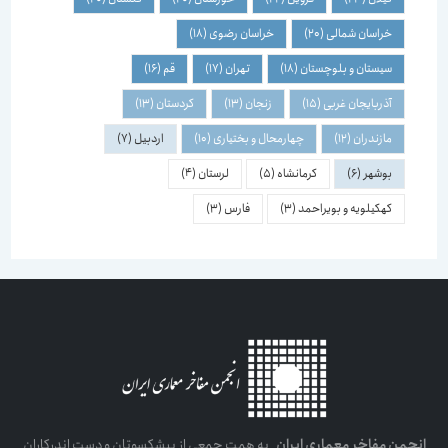
خراسان شمالی
(20)
خراسان رضوی
(18)
سیستان و بلوچستان
(18)
تهران
(17)
قم
(16)
آذربایجان غربی
(15)
زنجان
(13)
کردستان
(13)
مازندران
(12)
چهارمحال و بختیاری
(10)
اردبیل
(7)
بوشهر
(6)
کرمانشاه
(5)
لرستان
(4)
کهکیلویه و بویراحمد
(3)
فارس
(3)
انجمن مفاخر معماری ایران
به همت جمعی از پیشکسوتان و دست اندرکاران