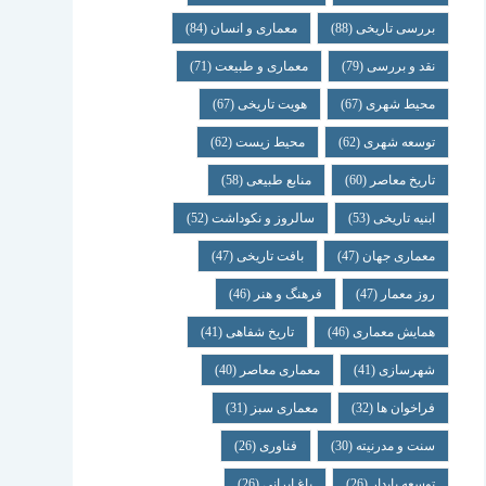
بررسی تاریخی
(88)
معماری و انسان
(84)
نقد و بررسی
(79)
معماری و طبیعت
(71)
محیط شهری
(67)
هویت تاریخی
(67)
توسعه شهری
(62)
محیط زیست
(62)
تاریخ معاصر
(60)
منابع طبیعی
(58)
ابنیه تاریخی
(53)
سالروز و نکوداشت
(52)
معماری جهان
(47)
بافت تاریخی
(47)
روز معمار
(47)
فرهنگ و هنر
(46)
همایش معماری
(46)
تاریخ شفاهی
(41)
شهرسازی
(41)
معماری معاصر
(40)
فراخوان ها
(32)
معماری سبز
(31)
سنت و مدرنیته
(30)
فناوری
(26)
توسعه پایدار
(26)
باغ ایرانی
(26)