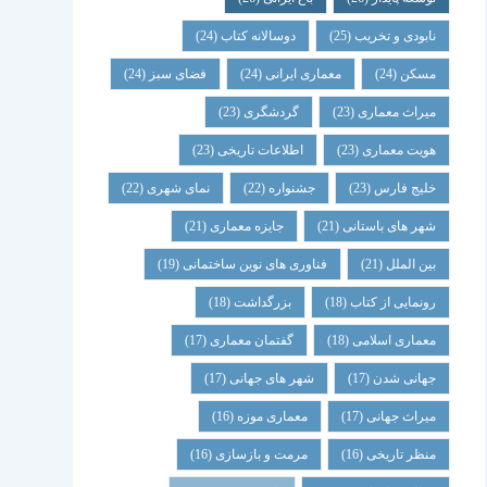
نابودی و تخریب
(25)
دوسالانه کتاب
(24)
مسکن
(24)
معماری ایرانی
(24)
فضای سبز
(24)
میراث معماری
(23)
گردشگری
(23)
هویت معماری
(23)
اطلاعات تاریخی
(23)
خلیج فارس
(23)
جشنواره
(22)
نمای شهری
(22)
شهر های باستانی
(21)
جایزه معماری
(21)
بین الملل
(21)
فناوری های نوین ساختمانی
(19)
رونمایی از کتاب
(18)
بزرگداشت
(18)
معماری اسلامی
(18)
گفتمان معماری
(17)
جهانی شدن
(17)
شهر های جهانی
(17)
میراث جهانی
(17)
معماری موزه
(16)
منظر تاریخی
(16)
مرمت و بازسازی
(16)