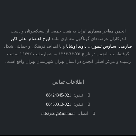
نجمن مفاخر معماری ایران
به همت جمعی از پیشکسوتان و دست
درکاران عرصه‌های گوناگون معماری مانند
ایرج اعتصام
،
علی اکبر
ی
،
سیاوش تیموری
،
داوید اوشانا
و با اهداف فرهنگی و حمایتی شکل
گرفته‌است. انجمن در تاریخ ۱۳۸۲/۱۲/۲۵ به شماره ثبت ۱۶۳۹۲ به ثبت
ه و مرکز اصلی انجمن در استان تهران شهرستان تهران واقع است.
اطلاعات تماس
تلفن:
021-88424345
تلفن:
021-88430313
ایمیل:
info(atsign)ammi.ir