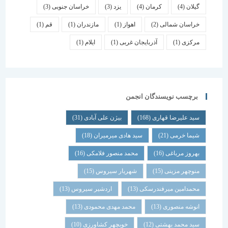
گیلان
(4)
کرمان
(4)
یزد
(3)
خراسان جنوبی
(3)
خراسان شمالی
(2)
اهواز
(1)
مازندران
(1)
قم
(1)
مرکزی
(1)
آذربایجان غربی
(1)
ایلام
(1)
برچسب نویسندگان انجمن
سید علیرضا قهاری
(168)
بیژن علی آبادی
(31)
شیما خرمی
(21)
سید هادی میرمیران
(18)
بهروز مرباغی
(16)
محمد منصور فلامکی
(16)
منوچهر مزینی
(15)
شهریار سیروس
(15)
محمدامین میرفندرسکی
(13)
اردشیر سیروس
(13)
انوشه منصوری
(13)
محمد مهدی محمودی
(13)
سید محمد بهشتی
(12)
خوبچهر کشاورزی
(10)