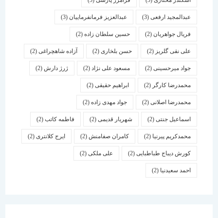
اسكندر مختاری
(3)
فرامرز پارسی
(3)
عبدالمجید ارفعی
(3)
عبدالعزیز فرمانفرماییان
(3)
فریال جواهریان
(2)
حسین سلطان زاده
(2)
علی نقی گلریز
(2)
حسن بلخاری
(2)
آزاده شاهچراغی
(2)
جواد میرحسینی
(2)
مسعود علی نژاد
(2)
ژرژ دارش
(2)
محمدرضا کارگر
(2)
ابراهیم حقیقی
(2)
محمدرضا اصلانی
(2)
جواد مهدی زاده
(2)
اسماعیل جنتی
(2)
شهریار قدیمی
(2)
فاطمه کاتب
(2)
محمدکریم پیرنیا
(2)
کامران صفامنش
(2)
ایرج کلانتری
(2)
کورش دیباج طباطبایی
(2)
علی ملکی
(2)
احمد سعیدنیا
(2)