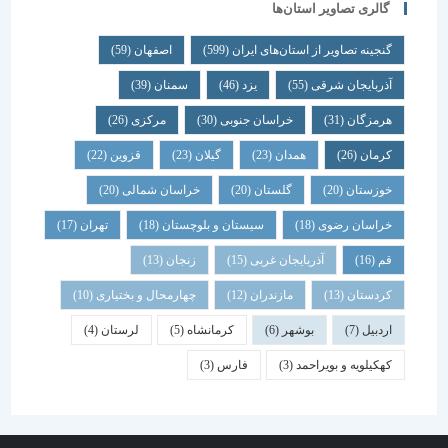
گالری تصاویر استان‌ها
گنجینه تصاویر از استان‌های ایران
(599)
اصفهان
(59)
آذربایجان شرقی
(55)
یزد
(46)
سمنان
(39)
هرمزگان
(31)
خراسان جنوبی
(30)
مرکزی
(26)
کرمان
(26)
همدان
(23)
گیلان
(23)
قزوین
(22)
خوزستان
(20)
گلستان
(20)
خراسان شمالی
(20)
خراسان رضوی
(18)
سیستان و بلوچستان
(18)
تهران
(17)
قم
(16)
آذربایجان غربی
(15)
زنجان
(13)
کردستان
(13)
مازندران
(12)
چهارمحال و بختیاری
(10)
اردبیل
(7)
بوشهر
(6)
کرمانشاه
(5)
لرستان
(4)
کهکیلویه و بویراحمد
(3)
فارس
(3)