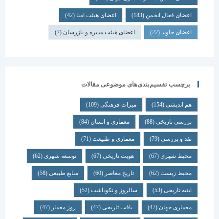
اعضای فعال انجمن
(183)
اعضای هیئت امنا
(42)
اعضای جاوید
(22)
اعضای هیئت مدیره و بازرسان
(7)
برچسب تقسیم‌بندی‌های موضوعی مقالات
هم اندیشی
(154)
میراث فرهنگی
(109)
بررسی تاریخی
(88)
معماری و انسان
(84)
نقد و بررسی
(79)
معماری و طبیعت
(71)
محیط شهری
(67)
هویت تاریخی
(67)
توسعه شهری
(62)
محیط زیست
(62)
تاریخ معاصر
(60)
منابع طبیعی
(58)
ابنیه تاریخی
(53)
سالروز و نکوداشت
(52)
معماری جهان
(47)
بافت تاریخی
(47)
روز معمار
(47)