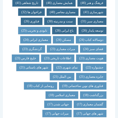
فرهنگ و هنر
(46)
همایش معماری
(46)
تاریخ شفاهی
(41)
شهرسازی
(41)
معماری معاصر
(40)
فراخوان ها
(32)
معماری سبز
(31)
سنت و مدرنیته
(30)
فناوری
(26)
توسعه پایدار
(26)
باغ ایرانی
(26)
نابودی و تخریب
(25)
دوسالانه کتاب
(24)
مسکن
(24)
معماری ایرانی
(24)
فضای سبز
(24)
میراث معماری
(23)
گردشگری
(23)
هویت معماری
(23)
اطلاعات تاریخی
(23)
خلیج فارس
(23)
جشنواره
(22)
نمای شهری
(22)
شهر های باستانی
(21)
جایزه معماری
(21)
بین الملل
(21)
فناوری های نوین ساختمانی
(19)
رونمایی از کتاب
(18)
بزرگداشت
(18)
معماری اسلامی
(18)
گفتمان معماری
(17)
جهانی شدن
(17)
شهر های جهانی
(17)
میراث جهانی
(17)