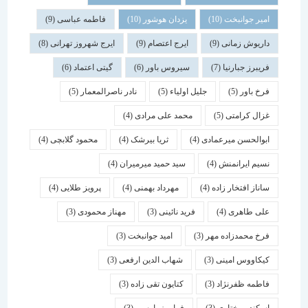
امیر جوانبخت
(10)
یزدان هوشور
(10)
فاطمه عباسی
(9)
داریوش زمانی
(9)
ایرج اعتصام
(9)
ایرج شهروز تهرانی
(8)
فریبرز جبارنیا
(7)
سیروس باور
(6)
گیتی اعتماد
(6)
فرخ باور
(5)
جلیل اولیاء
(5)
نادر ناصرالمعمار
(5)
غزال کرامتی
(5)
محمد علی مرادی
(4)
ابوالحسن میرعمادی
(4)
ثریا بیرشک
(4)
محمود گلابچی
(4)
نسیم ایرانمنش
(4)
سید حمید میرمیران
(4)
ساناز افتخار زاده
(4)
مهرداد بهمنی
(4)
پرویز طلایی
(4)
علی طاهری
(4)
فرید نائینی
(3)
مهناز محمودی
(3)
فرخ محمدزاده مهر
(3)
امید جوانبخت
(3)
کیکاووس امینی
(3)
شهاب الدین ارفعی
(3)
فاطمه ظفرنژاد
(3)
کتایون تقی زاده
(3)