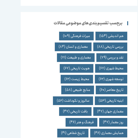
برچسب تقسیم‌بندی‌های موضوعی مقالات
هم اندیشی
(154)
میراث فرهنگی
(109)
بررسی تاریخی
(88)
معماری و انسان
(84)
نقد و بررسی
(79)
معماری و طبیعت
(71)
محیط شهری
(67)
هویت تاریخی
(67)
توسعه شهری
(62)
محیط زیست
(62)
تاریخ معاصر
(60)
منابع طبیعی
(58)
ابنیه تاریخی
(53)
سالروز و نکوداشت
(52)
معماری جهان
(47)
بافت تاریخی
(47)
روز معمار
(47)
فرهنگ و هنر
(46)
همایش معماری
(46)
تاریخ شفاهی
(41)