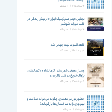
تغییر
کرمانشاه ۰۵/۰۵/۰۵»
14 مرداد 1405
/
۰ دیدگاه
تجلیل «پدر علم ژنتیک ایران» از تپشِ زندگی در
قلب میراث شوشتر
دهید
14 مرداد 1405
/
۰ دیدگاه
قلعه الموت ثبت جهانی شد
7 مرداد 1405
/
۰ دیدگاه
وبینار معرفی شهرستان کرمانشاه : «کرمانشاه،
پژواک تاریخ در قلب زاگرس»
5 مرداد 1405
/
۰ دیدگاه
حضور نور در معماری چگونه می تواند سلامت و
بهره‌وری را به ساختمان‌ها بازگرداند؟
10 تیر 1405
/
۰ دیدگاه