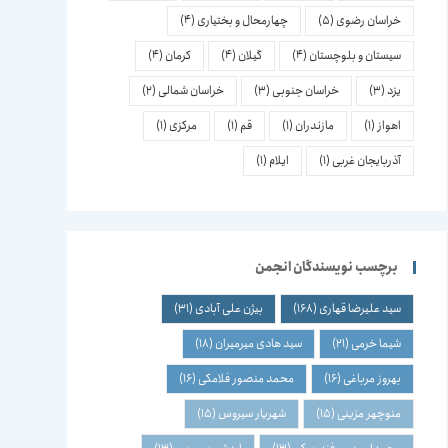
خراسان رضوی
(5)
چهارمحال و بختیاری
(4)
سیستان و بلوچستان
(4)
گیلان
(4)
کرمان
(4)
یزد
(3)
خراسان جنوبی
(3)
خراسان شمالی
(2)
اهواز
(1)
مازندران
(1)
قم
(1)
مرکزی
(1)
آذربایجان غربی
(1)
ایلام
(1)
برچسب نویسندگان انجمن
سید علیرضا قهاری
(168)
بیژن علی آبادی
(31)
شیما خرمی
(21)
سید هادی میرمیران
(18)
بهروز مرباغی
(16)
محمد منصور فلامکی
(16)
منوچهر مزینی
(15)
شهریار سیروس
(15)