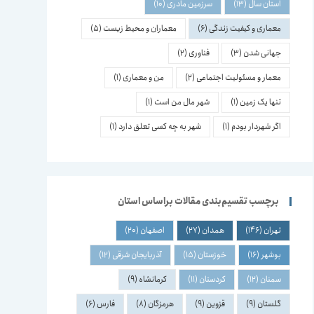
استان سال
(13)
سرزمین مادری
(10)
معماری و کیفیت زندگی
(6)
معماران و محیط زیست
(5)
جهانی شدن
(3)
فناوری
(2)
معمار و مسئولیت اجتماعی
(2)
من و معماری
(1)
تنها یک زمین
(1)
شهر مال من است
(1)
اگر شهردار بودم
(1)
شهر به چه کسی تعلق دارد
(1)
برچسب تقسیم‌بندی مقالات براساس استان
تهران
(146)
همدان
(27)
اصفهان
(20)
بوشهر
(16)
خوزستان
(15)
آذربایجان شرقی
(12)
سمنان
(12)
کردستان
(11)
کرمانشاه
(9)
گلستان
(9)
قزوین
(9)
هرمزگان
(8)
فارس
(6)