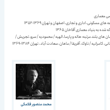
ی معماری
ی مسكونی، اداری و تجاری، اصفهان و تهران 1369-1352
شده به بنیاد معماری آقاخان 1365
های بلند مرتبه: هاله و پارسا، الهیه / محمودیه / سرو، تجریش /
 كامرانیه / ناوك، آفریقا / ماهان، سعادت آباد ، تهران 1384-1369
محمد منصور فلامکی