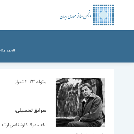
رش
ه
حتوا
انجمن مفاخ
متولد 1323 شیراز
سوابق تحصیلی:
اخذ مدرك كارشناسی ارشد معم