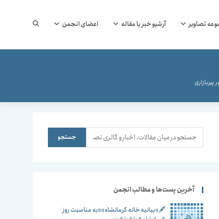
جستجوی
وعه تصاویر
آرشیو خبر یا مقاله
اعضای انجمن
وب
 پیربازاری
سایت
جستجو
جستجو
را
آخرین پست‌ها و مطالب انجمن
🖋️«بیانیه خانه کرمانشاه»«به مناسبت روز