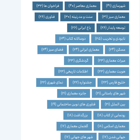
شهرسازی
(41)
معماری معاصر
(40)
فراخوان ها
(32)
معماری سبز
(31)
سنت و مدرنیته
(30)
فناوری
(26)
توسعه پایدار
(26)
باغ ایرانی
(26)
نابودی و تخریب
(25)
دوسالانه کتاب
(24)
مسکن
(24)
معماری ایرانی
(24)
فضای سبز
(24)
میراث معماری
(23)
گردشگری
(23)
هویت معماری
(23)
اطلاعات تاریخی
(23)
خلیج فارس
(23)
جشنواره
(22)
نمای شهری
(22)
شهر های باستانی
(21)
جایزه معماری
(21)
بین الملل
(21)
فناوری های نوین ساختمانی
(19)
رونمایی از کتاب
(18)
بزرگداشت
(18)
معماری اسلامی
(18)
گفتمان معماری
(17)
جهانی شدن
(17)
شهر های جهانی
(17)