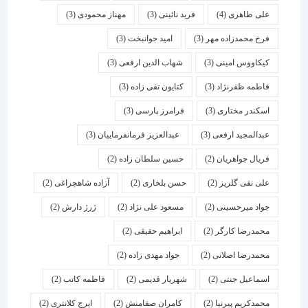
علی طاهری
(4)
فرید نائینی
(3)
مهناز محمودی
(3)
فرخ محمدزاده مهر
(3)
امید جوانبخت
(3)
کیکاووس امینی
(3)
شهاب الدین ارفعی
(3)
فاطمه ظفرنژاد
(3)
کتایون تقی زاده
(3)
اسكندر مختاری
(3)
فرامرز پارسی
(3)
عبدالمجید ارفعی
(3)
عبدالعزیز فرمانفرماییان
(3)
فریال جواهریان
(2)
حسین سلطان زاده
(2)
علی نقی گلریز
(2)
حسن بلخاری
(2)
آزاده شاهچراغی
(2)
جواد میرحسینی
(2)
مسعود علی نژاد
(2)
ژرژ دارش
(2)
محمدرضا کارگر
(2)
ابراهیم حقیقی
(2)
محمدرضا اصلانی
(2)
جواد مهدی زاده
(2)
اسماعیل جنتی
(2)
شهریار قدیمی
(2)
فاطمه کاتب
(2)
محمدکریم پیرنیا
(2)
کامران صفامنش
(2)
ایرج کلانتری
(2)