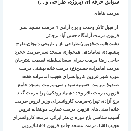
سوابق حرفه ای (پروژه، طراحی و ...)
مرمت بناهای
از قبیل تالار وحدت و برج آزادی-
4 مرمت مسجد سبز
قزوین-مرمت آرامگاه حسن آباد .رجائی
دشت
)
الموت.قزوین)-طراحی بازار تاریخی دلیجان-طرح
پیشنهادی ساماندهی همجواری مسجد سبز-مرمت حجره
حاجی رضا-مرمت سرای سعدالسلطنه قسمت شترخان-
مرمت امامزاده حسین(ع)-مرمت خانه بهشتی-مرمت
موزه شهر قزوین-کاروانسرای هجیب-امامزاده هفت
صندوق-مرمت حسینیه سید رضی-مرمت مسجد جامع
قزوین-مرمت تالار وحدت(بنیاد رودکی)تهرانمرمت گنبد
برج آزادی تهران-مرمت کاروانسرای وزیر قزوین-مرمت
خانه امینی های قزوین-مرمت عمارت دولتخانه قزوین-
آسیب شناسی باغ موزه ی هنر ایرانی-مرمت کاروانسرای
هجیب1401-مرمت مسجد جامع قزوین 1401-لایروبی