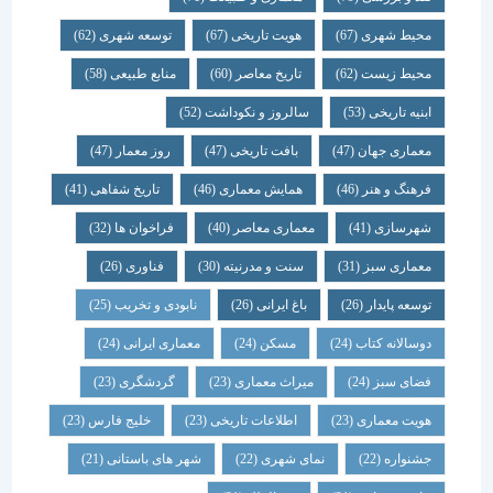
محیط شهری
(67)
هویت تاریخی
(67)
توسعه شهری
(62)
محیط زیست
(62)
تاریخ معاصر
(60)
منابع طبیعی
(58)
ابنیه تاریخی
(53)
سالروز و نکوداشت
(52)
معماری جهان
(47)
بافت تاریخی
(47)
روز معمار
(47)
فرهنگ و هنر
(46)
همایش معماری
(46)
تاریخ شفاهی
(41)
شهرسازی
(41)
معماری معاصر
(40)
فراخوان ها
(32)
معماری سبز
(31)
سنت و مدرنیته
(30)
فناوری
(26)
توسعه پایدار
(26)
باغ ایرانی
(26)
نابودی و تخریب
(25)
دوسالانه کتاب
(24)
مسکن
(24)
معماری ایرانی
(24)
فضای سبز
(24)
میراث معماری
(23)
گردشگری
(23)
هویت معماری
(23)
اطلاعات تاریخی
(23)
خلیج فارس
(23)
جشنواره
(22)
نمای شهری
(22)
شهر های باستانی
(21)