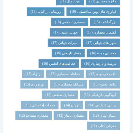
جایزه معماری
(21)
بین الملل
(21)
فناوری های نوین ساختمانی
(19)
رونمایی از کتاب
(18)
بزرگداشت
(18)
معماری اسلامی
(18)
گفتمان معماری
(17)
جهانی شدن
(17)
شهر های جهانی
(17)
میراث جهانی
(17)
معماری موزه
(16)
منظر تاریخی
(16)
مرمت و بازسازی
(16)
فعالیت‌های انجمن
(16)
بافت فرسوده
(15)
حفاظت معماری
(15)
زلزله
(15)
بیانیه انجمن
(15)
مسابقه معماری
(15)
بهره وری
(15)
گوناگونی فرهنگی
(15)
معماری صنعتی
(15)
زیبایی شناسی
(14)
تهران
(14)
خدمات اجتماعی
(13)
استان سال
(12)
معماری پایدار
(12)
معماری مساجد
(12)
معرفی کتاب
(11)