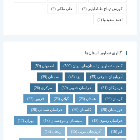
کورش دیباج طباطبایی
(2)
علی ملکی
(2)
احمد سعیدنیا
(2)
گالری تصاویر استان‌ها
گنجینه تصاویر از استان‌های ایران
(599)
اصفهان
(59)
آذربایجان شرقی
(55)
یزد
(46)
سمنان
(39)
هرمزگان
(31)
خراسان جنوبی
(30)
مرکزی
(26)
کرمان
(26)
همدان
(23)
گیلان
(23)
قزوین
(22)
خوزستان
(20)
گلستان
(20)
خراسان شمالی
(20)
خراسان رضوی
(18)
سیستان و بلوچستان
(18)
تهران
(17)
قم
(16)
آذربایجان غربی
(15)
زنجان
(13)