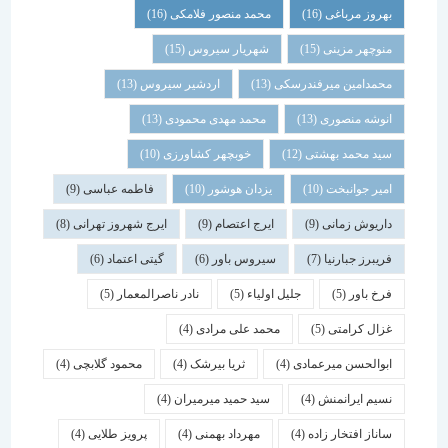
بهروز مرباغی
(16)
محمد منصور فلامکی
(16)
منوچهر مزینی
(15)
شهریار سیروس
(15)
محمدامین میرفندرسکی
(13)
اردشیر سیروس
(13)
انوشه منصوری
(13)
محمد مهدی محمودی
(13)
سید محمد بهشتی
(12)
خوبچهر کشاورزی
(10)
امیر جوانبخت
(10)
یزدان هوشور
(10)
فاطمه عباسی
(9)
داریوش زمانی
(9)
ایرج اعتصام
(9)
ایرج شهروز تهرانی
(8)
فریبرز جبارنیا
(7)
سیروس باور
(6)
گیتی اعتماد
(6)
فرخ باور
(5)
جلیل اولیاء
(5)
نادر ناصرالمعمار
(5)
غزال کرامتی
(5)
محمد علی مرادی
(4)
ابوالحسن میرعمادی
(4)
ثریا بیرشک
(4)
محمود گلابچی
(4)
نسیم ایرانمنش
(4)
سید حمید میرمیران
(4)
ساناز افتخار زاده
(4)
مهرداد بهمنی
(4)
پرویز طلایی
(4)