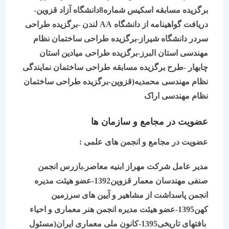
برگزیده مسابقه اسکیس شماره8دانشگاه آزاد قزوین-
دریافت گواهینامه از دانشگاه
AA
لندن -برگزیده طراحی
سردر دانشگاه شیراز-برگزیده طراحی
ساختمان نظام
مهندسی استان البرز
-برگزیده طراحی
میادین استان
چابهار -طرح برگزیده مسابقه طراحی ساختمان نمایندگی
نظام مهندسی محمدیه(قزوین-برگزیده طراحی ساختمان
نظام مهندسی اراک
عضویت در مجامع و سازمان ها
عضویت در مجامع و انجمن های علمی :
مدیر عامل شرکت مهراز ابنیه معاصر.بازرس انجمن
صنفی مهندسان معمار قزوین1392-عضو هیئت مدیره
انجمن پاسداشت از مشاهیر و آیین های سرزمین
کهن1395-عضو هیئت مدیره انجمن هنر معماری و احیا
ء
بافتهای تاریخی1395-کانون ملی معماری ایران(مسئول