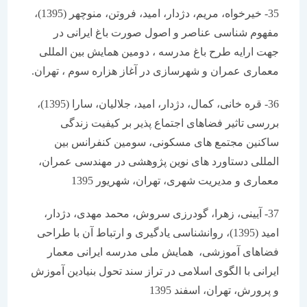
35- خیرخواه، مریم، دژدار، امید، فروتن، منوچهر (1395)،
مفهوم شناسی عناصر و اصول صورت باغ ایرانی در
جهت ارایه طرح باغ مدرسه ، دومین همایش بین المللی
معماری عمران و شهرسازی در آغاز هزاره سوم ، تهران.
36- قره خانی، کمال، دژدار، امید، جلالیان، سارا (1395)،
بررسی تاثیر فضاهای اجتماع پذیر بر کیفیت زندگی
ساکنین مجتمع های مسکونی، سومین کنفرانس بین
المللی دستاورد های نوین پژوهشی در مهندسی عمران،
معماری و مدیریت شهری، تهران، شهریور 1395
37- آیینی، زهرا، گودرزی سروش، محمد مهدی، دژدار،
امید (1395)، روانشناسی یادگیری و ارتباط آن با طراحی
فضاهای آموزشی، همایش ملی مدرسه ایرانی معمار
ایرانی با الگوی اسلامی در تراز سند تحول بنیادین آموزش
و پرورش، تهران، اسفند 1395