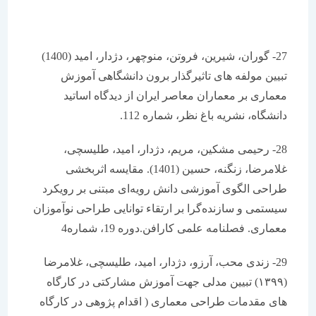
27- گوران، شیرین، فروتن، منوچهر، دژدار، امید (1400)
تبیین مولفه های تاثیرگذار برون دانشگاهی آموزش
معماری بر معماران معاصر ایران از دیدگاه اساتید
دانشگاه، نشریه باغ نظر، شماره 112.
28- رحیمی مشکین، مریم، دژدار، امید، طلیسچی،
غلامرضا، زنگنه، حسین (1401). مقایسه اثربخشی
طراحی الگوی آموزشی دانش رویه‌ای مبتنی بر رویکرد
سیستمی و سازنده‌گرا بر ارتقاء توانایی طراحی نوآموزان
معماری. فصلنامه علمی کارافن.دوره 19، شماره4
29- زندی محب، آرزو، دژدار، امید، طلیسچی، غلامرضا
(۱۳۹۹) تبیین مدلی جهت آموزش مشارکتی در کارگاه
های مقدمات طراحی معماری ( اقدام پژوهی در کارگاه