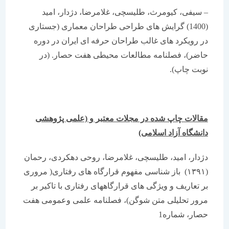
– سیفی، کیومرث، طلیسچی، غلامرضا، دژدار، امید
(1400) گرایش های طراحی طراحان معماری (جستاری
در رویکرد های غالب طراحان حرفه ای ایران در دوره
حاضر)، فصلنامه مطالعات محیطی هفت حصار. (در
نوبت چاپ).
مقالات چاپ شده در مجلات معتبر و
(علمی پژوهشی
دانشگاه آزاد اسلامی)
دژدار، امید، طلیسچی، غلامرضا، روحی دهکردی، رحمان
(۱۳۹۱) باز شناسی مفهوم قرارگاه های رفتاری( مروری
بر تعاریف و ویژگی های قرارگاههای رفتاری با تاکیر بر
مرور تحلیلی متن شوگن)، فصلنامه علمی وعمومی هفت
حصار، شماره1