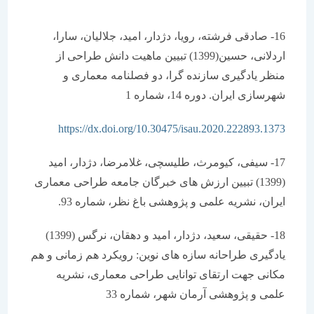
16- صادقی فرشته، رویا، دژدار، امید، جلالیان، سارا،
اردلانی، حسین(1399) تبیین ماهیت دانش طراحی از
منظر یادگیری سازنده گرا، دو فصلنامه معماری و
شهرسازی ایران. دوره 14، شماره 1
https://dx.doi.org/10.30475/isau.2020.222893.1373
17- سیفی، کیومرث، طلیسچی، غلامرضا، دژدار، امید
(1399) تبیین ارزش های خبرگان جامعه طراحی معماری
ایران، نشریه علمی و پژوهشی باغ نظر، شماره 93.
18- حقیقی، سعید، دژدار، امید و دهقان، نرگس (1399)
یادگیری طراحانه سازه های نوین: رویکرد هم زمانی و هم
مکانی جهت ارتقای توانایی طراحی معماری، نشریه
علمی و پژوهشی آرمان شهر، شماره 33