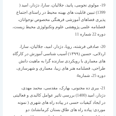
19- مولوی نجومی، پانیذ، جلالیان، سارا، دژدار، امید (
1399) تبیین قابلیت های بهینه محیط در راستای اجتماع
پذیری فضاهای آموزشی فرهنگی مخصوص نوجوانان،
فصلنامه علمی پژوهشی علوم وتکنولوژی محیط زیست،
دوره 22 شماره 11
20- صادقی فرشته، رویا، دژدار، امید، جلالیان، سارا،
اردلانی، حسین (۱۳۹۹) آسیب شناسی آموزش در کارگاه
های معماری با رویکردی سازنده گرا به ماهیت دانش
طراحی، فصلنامه هنر های زیبا، معماری و شهرسازی،
دوره 25، شماره4
21- ببری ده مجنونی، بهارک، مقدسی، محمد مهدی،
دژدار، امید (1400) بررسی تاثیر عوامل کالبدی و فعالیتی
در ایجاد کیفیات حسی در پیاده راه های شهری ( نمونه
موردی: پیاده راه های طاق بستان کرمانشاه). دو