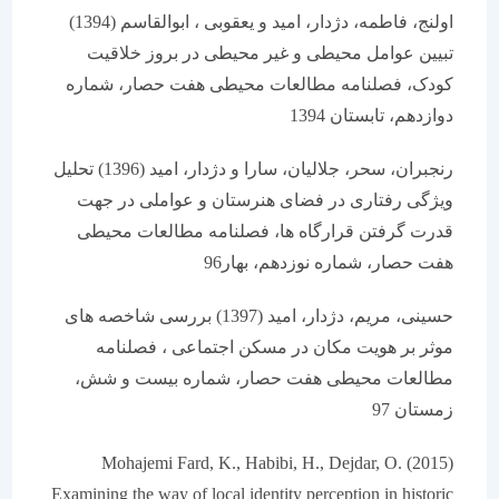
اولنج، فاطمه، دژدار، امید و یعقوبی ، ابوالقاسم (1394)
تبیین عوامل محیطی و غیر محیطی در بروز خلاقیت
کودک، فصلنامه مطالعات محیطی هفت حصار، شماره
دوازدهم، تابستان 1394
رنجبران، سحر، جلالیان، سارا و دژدار، امید (1396) تحلیل
ویژگی رفتاری در فضای هنرستان و عواملی در جهت
قدرت گرفتن قرارگاه ها، فصلنامه مطالعات محیطی
هفت حصار، شماره نوزدهم، بهار96
حسینی، مریم، دژدار، امید (1397) بررسی شاخصه های
موثر بر هویت مکان در مسکن اجتماعی ، فصلنامه
مطالعات محیطی هفت حصار، شماره بیست و شش،
زمستان 97
Mohajemi Fard, K., Habibi, H., Dejdar, O. (2015)
Examining the way of local identity perception in historic