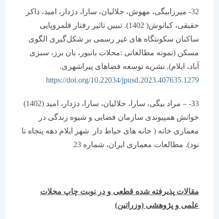
32- میرزابیگی، مهوش، جلالیان، سارا، دژدار، امید، ذاکر
حقیقی، کیانوش( 1402). تبیین تاثیر رفتار قلمروپایی
ساکنان سکونتگاه های غیر رسمی بر شکل‌گیری الگوی
مسکن (نمونه مطالعاتی :محلات بانبور، بان برز، سبزی
آباد، ایلام). نشریه توسعه فضاهای پیراشهری.
https://doi.org/10.22034/jpusd.2023.407635.1279
33- – مراد بیگی، سارا، جلالیان، سارا، دژدار، امید (1402)
خوانش همپیوندی سازمان فضایی و شیوه زندگی در
معماری خانه ( خانه های حیاط دار شهر ایلام دهه پنجاه تا
نود). مطالعات معماری ایران، شماره 23
مقالات
پذیرفته شده قطعی و در نوبت چاپ مجلات
علمی و پژوهشی (وزراتین)